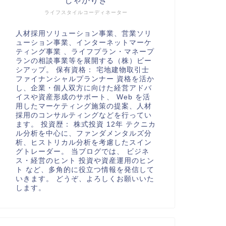
しゃかりき
ライフスタイルコーディネーター
人材採用ソリューション事業、営業ソリ
ューション事業、インターネットマーケ
ティング事業 、ライフプラン・マネープ
ランの相談事業等を展開する（株）ビー
シアップ。 保有資格： 宅地建物取引士
ファイナンシャルプランナー 資格を活か
し、企業・個人双方に向けた経営アドバ
イスや資産形成のサポート、 Web を活
用したマーケティング施策の提案、人材
採用のコンサルティングなどを行ってい
ます。 投資歴： 株式投資 12年 テクニカ
ル分析を中心に、ファンダメンタルズ分
析、ヒストリカル分析を考慮したスイン
グトレーダー。 当ブログでは、 ビジネ
ス・経営のヒント 投資や資産運用のヒン
ト など、多角的に役立つ情報を発信して
いきます。 どうぞ、よろしくお願いいた
します。