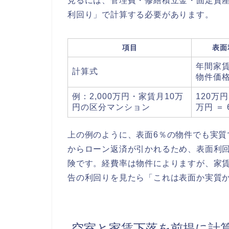
見るには、管理費・修繕積立金・固定資
利回り」で計算する必要があります。
項目
表面
年間家賃
計算式
物件価
例：2,000万円・家賃月10万
120万円 
円の区分マンション
万円 ＝ 
上の例のように、表面6％の物件でも実質
からローン返済が引かれるため、表面利
険です。経費率は物件によりますが、家賃
告の利回りを見たら「これは表面か実質
空室と家賃下落を前提に計