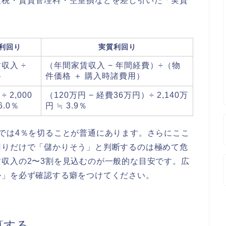
産税・賃貸管理料・空室損などを差し引いた「実質
利回り
実質利回り
収入 ÷
（年間家賃収入 − 年間経費）÷（物
格
件価格 ＋ 購入時諸費用）
÷ 2,000
（120万円 − 経費36万円）÷ 2,140万
6.0％
円 ≒ 3.9％
では4％を切ることが普通にあります。さらにここ
回りだけで「儲かりそう」と判断するのは極めて危
収入の2〜3割を見込むのが一般的な目安です。広
か」を必ず確認する癖をつけてください。
算する