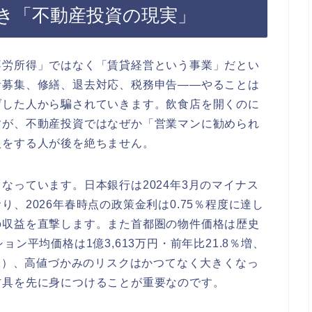
き「不動産投資の現実」
不労所得」ではなく「賃貸経営という事業」だとい
者募集、修繕、退去対応、税務申告——やることは
げした人から騙されていきます。飲食店を開くのに
すが、不動産投資ではなぜか「営業マンに勧められ
入をする人が後を絶ちません。
なっています。日本銀行は2024年3月のマイナス
、2026年春時点の政策金利は0.75％程度に達し
の収益を直撃します。また首都圏の物件価格は歴史
ン平均価格は1億3,613万円・前年比21.8％増、
発表）、高値づかみのリスクはかつてなく大きくなっ
防具を先に身につけることが重要なのです。