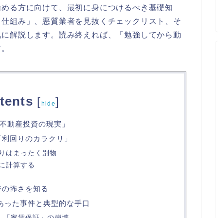
始める方に向けて、最初に身につけるべき基礎知
る仕組み」、悪質業者を見抜くチェックリスト、そ
気に解説します。読み終えれば、「勉強してから動
す。
tents
[
]
hide
不動産投資の現実」
「利回りのカラクリ」
りはまったく別物
に計算する
ジの怖さを知る
にあった事件と典型的な手口
— 「家賃保証」の崩壊