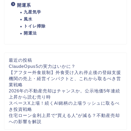
開運系
九星気学
風水
トイレ掃除
開運法
最近の投稿
ClaudeOpus5の実力はいかに？
【アフター外食規制】外食受け入れ停止後の登録支援
機関の売上・経営インパクトと、これから取るべき営
業戦略
2026年の不動産売却はチャンスか。公示地価5年連続
上昇から読む売り時
スペースX上場！続くAI銘柄の上場ラッシュに取るべ
き投資戦略
住宅ローン金利上昇で“買える人”が減る？不動産売却
への影響を解説