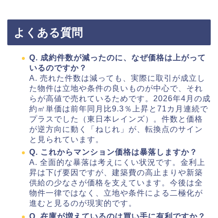
よくある質問
Q. 成約件数が減ったのに、なぜ価格は上がって
いるのですか？
A. 売れた件数は減っても、実際に取引が成立し
た物件は立地や条件の良いものが中心で、それ
らが高値で売れているためです。2026年4月の成
約㎡単価は前年同月比9.3％上昇と71カ月連続で
プラスでした（東日本レインズ）。件数と価格
が逆方向に動く「ねじれ」が、転換点のサイン
と見られています。
Q. これからマンション価格は暴落しますか？
A. 全面的な暴落は考えにくい状況です。金利上
昇は下げ要因ですが、建築費の高止まりや新築
供給の少なさが価格を支えています。今後は全
物件一律ではなく、立地や条件による二極化が
進むと見るのが現実的です。
Q. 在庫が増えているのは買い手に有利ですか？