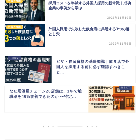
外国人採用
採用コストを半減する外国人採用の新常識｜成功
企業の事例から学ぶ
2025年11月10日
外国人採用
外国人採用で失敗した飲食店に共通する3つの落
とし穴
2025年11月6日
ビザ・在留資格の基礎知識｜飲食店で外
国人を採用する前に必ず確認すべきこ
と...
なぜ居酒屋チェーン20店舗は、1年で離
職率を46%改善できたのか 〜特定...