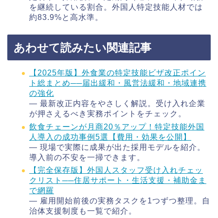
を継続している割合。外国人特定技能人材では
約83.9%と高水準。
あわせて読みたい関連記事
【2025年版】外食業の特定技能ビザ改正ポイン
ト総まとめ──届出緩和・風営法緩和・地域連携
の強化
― 最新改正内容をやさしく解説。受け入れ企業
が押さえるべき実務ポイントをチェック。
飲食チェーンが月商20％アップ！特定技能外国
人導入の成功事例5選【費用・効果を公開】
― 現場で実際に成果が出た採用モデルを紹介。
導入前の不安を一掃できます。
【完全保存版】外国人スタッフ受け入れチェッ
クリスト──住居サポート・生活支援・補助金ま
で網羅
― 雇用開始前後の実務タスクを1つずつ整理。自
治体支援制度も一覧で紹介。