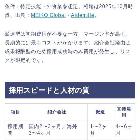
条件：特定技能・外食業を想定。相場は2025年10月時
点、出典：
MEIKO Global
・
Aidemille
。
派遣型は初期費用が不要な一方、マージン率が高く、
長期的には最もコストがかかります。紹介会社経由は
成果報酬型のため採用成功時のみ費用が発生し、リス
クが限定的です。
採用スピードと人材の質
直接雇
項目
紹介会社
派遣
用
採用期
国内2〜3ヶ月／海外
1〜2ヶ
4〜6ヶ
間
3〜4ヶ月
月
月