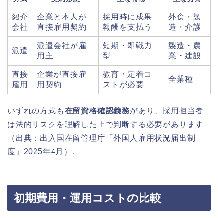
紹介
企業と本人が
採用時に成果
外食・製
会社
直接雇用契約
報酬を支払う
造・介護
派遣会社が雇
短期・即戦力
製造・農
派遣
用主
型
業・建設
直接
企業が直接雇
教育・定着コ
全業種
雇用
用契約
ストが必要
いずれの方式も
在留資格確認義務
があり、採用担当者
は法的リスクを理解した上で判断する必要があります
（出典：出入国在留管理庁「外国人雇用状況届出制
度」2025年4月）。
初期費用・運用コストの比較