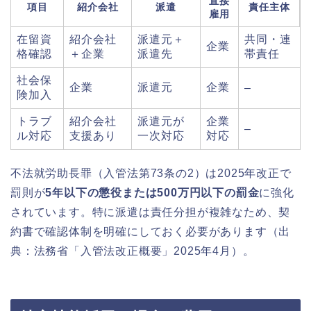
直接
項目
紹介会社
派遣
責任主体
雇用
在留資
紹介会社
派遣元＋
共同・連
企業
格確認
＋企業
派遣先
帯責任
社会保
企業
派遣元
企業
–
険加入
トラブ
紹介会社
派遣元が
企業
–
ル対応
支援あり
一次対応
対応
不法就労助長罪（入管法第73条の2）は2025年改正で
罰則が
5年以下の懲役または500万円以下の罰金
に強化
されています。特に派遣は責任分担が複雑なため、契
約書で確認体制を明確にしておく必要があります（出
典：法務省「入管法改正概要」2025年4月）。