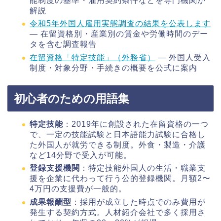
能制度の基準・雇用契約条件などを専門機関が
解説
令和5年外国人雇用実態調査の結果を公表します
— 在留資格別・産業別の賃金や労働時間のデー
タを含む調査報告
在留資格「特定技能」（外務省）
— 外国人受入
制度・対象分野・手続きの概要を公式に案内
初心者のための用語集
特定技能
：2019年に創設された在留資格の一つ
で、一定の技能試験と日本語能力試験に合格し
た外国人が就労できる制度。外食・製造・介護
など14分野で受入が可能。
登録支援機関
：特定技能外国人の生活・職業支
援を企業に代わって行う公的登録機関。月額2〜
4万円の支援費が一般的。
成果報酬型
：採用が成立した時点でのみ費用が
発生する契約方式。人材紹介会社で多く採用さ