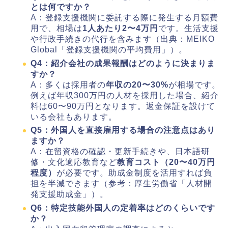
とは何ですか？
A：登録支援機関に委託する際に発生する月額費
用で、相場は
1人あたり2〜4万円
です。生活支援
や行政手続きの代行を含みます（出典：MEIKO
Global「登録支援機関の平均費用」）。
Q4：紹介会社の成果報酬はどのように決まりま
すか？
A：多くは採用者の
年収の20〜30%
が相場です。
例えば年収300万円の人材を採用した場合、紹介
料は60〜90万円となります。返金保証を設けて
いる会社もあります。
Q5：外国人を直接雇用する場合の注意点はあり
ますか？
A：在留資格の確認・更新手続きや、日本語研
修・文化適応教育など
教育コスト（20〜40万円
程度）
が必要です。助成金制度を活用すれば負
担を半減できます（参考：厚生労働省「人材開
発支援助成金」）。
Q6：特定技能外国人の定着率はどのくらいです
か？