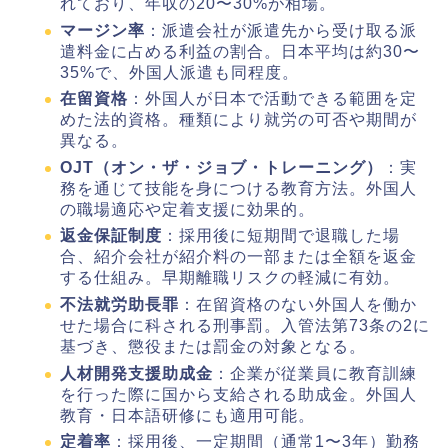
れており、年収の20〜30%が相場。
マージン率
：派遣会社が派遣先から受け取る派
遣料金に占める利益の割合。日本平均は約30〜
35%で、外国人派遣も同程度。
在留資格
：外国人が日本で活動できる範囲を定
めた法的資格。種類により就労の可否や期間が
異なる。
OJT（オン・ザ・ジョブ・トレーニング）
：実
務を通じて技能を身につける教育方法。外国人
の職場適応や定着支援に効果的。
返金保証制度
：採用後に短期間で退職した場
合、紹介会社が紹介料の一部または全額を返金
する仕組み。早期離職リスクの軽減に有効。
不法就労助長罪
：在留資格のない外国人を働か
せた場合に科される刑事罰。入管法第73条の2に
基づき、懲役または罰金の対象となる。
人材開発支援助成金
：企業が従業員に教育訓練
を行った際に国から支給される助成金。外国人
教育・日本語研修にも適用可能。
定着率
：採用後、一定期間（通常1〜3年）勤務