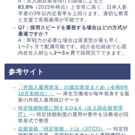
A：出入国在留管理庁の調査によると
83.9%
（2025年時点）と非常に高く、日本人新
卒者の3年以内定着率を上回ります。適切な教育
と支援で長期雇用が可能です。
Q7：採用スピードを重視する場合はどの方式が
最適ですか？
A：即戦力が必要な場合は派遣型が最も早く、
1〜2ヶ月で配属可能です。紹介会社経由でも国
内在住人材なら
2〜3ヶ月
で採用完了できます。
参考サイト
「外国人雇用状況」の届出状況まとめ（令和6年
10月末時点）」
— 厚生労働省が毎年発表する最
新の外国人雇用統計データ
特定技能制度に関するQ＆A（出入国在留管理
庁）
— 特定技能制度の運用や要件を法務省が回
答形式で整理
在留資格「特定技能」とは（JITCO）
— 特定技