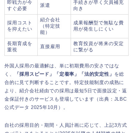
即戦力が今
手続きが早く欠員補充
派遣
すぐ必要
向き
紹介会社
採用コスト
成果報酬型で無駄な費
（特定技
を抑えたい
用が発生しにくい
能）
長期育成を
教育投資が将来の安定
直接雇用
重視
に繋がる
外国人採用の最適解は、単に初期費用の安さではな
く、
「採用スピード」「定着率」「法的安定性」
を総
合的に見て判断することです。特定技能制度の成熟に
より、紹介会社経由での採用は最短5日で面接設定・返
金保証付きのサービスも登場しています（出典：JLBC
公式データ 2025年10月）。
自社の採用目的・期間・人員計画に応じて、上記3方式