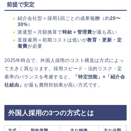
前提で安定
紹介会社型＝採用1回ごとの成果報酬（約
20〜
30%
）
派遣型＝月額換算で
時給＋管理費
が最も高い
直接雇用＝初期コストは低いが
教育・更新・定
着費
が必要
2025年時点で、外国人採用のコスト構造は方式によっ
て大きく異なります。採用スピード・法的リスク・定
着率のバランスを考慮すると、
「特定技能」×「紹介会
社経由」
が最も費用対効果が高い方式です。
外国人採用の3つの方式とは
方式
契約形態
主な特徴
主な分野