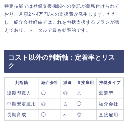
特定技能では登録支援機関への委託が義務付けられて
おり、月額2〜4万円/人の支援費が発生します。ただ
し、紹介会社経由ではこれを包括支援するプランが増
えており、トータルで最も効率的です。
コスト以外の判断軸：定着率とリス
ク
判断軸
紹介会社
派遣
直接雇用
推奨タイプ
短期即戦力
◯
◎
△
派遣型
中期安定運用
◎
△
◯
紹介会社
長期育成
◯
×
◎
直接雇用