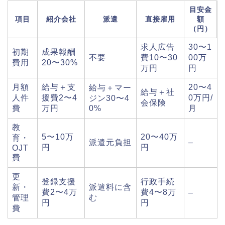
目安金
項目
紹介会社
派遣
直接雇用
額
（円）
求人広告
30〜1
初期
成果報酬
不要
費10〜30
00万
費用
20〜30%
万円
円
月額
給与＋支
20〜4
給与＋マー
給与＋社
人件
援費2〜4
0万円/
ジン30〜4
会保険
費
万円
0%
月
教
5〜10万
20〜40万
育・
派遣元負担
–
円
円
OJT
費
更
登録支援
行政手続
新・
派遣料に含
費2〜4万
費4〜8万
–
管理
む
円
円
費