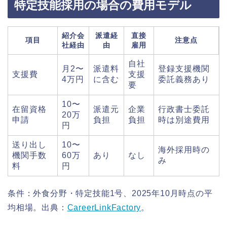
特定技能採用の場合の費用モデル
紹介会
派遣経
直接
項目
注意点
社経由
由
雇用
自社
月2〜
派遣料
登録支援機関
支援費
支援
4万円
に含む
委託義務あり
要
10〜
在留資格
派遣元
企業
行政書士委託
20万
申請
負担
負担
時は別途費用
円
送り出し
10〜
海外採用時の
機関手数
60万
あり
なし
み
料
円
条件：外食分野・特定技能1号、2025年10月時点の平
均相場。出典：
CareerLinkFactory
。