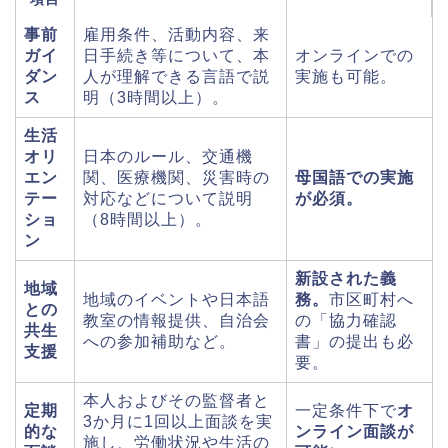
事前
雇用条件、活動内容、来
ガイ
日手続き等について、本
オンラインでの
ダン
人が理解できる言語で説
実施も可能。
ス
明（3時間以上）。
生活
オリ
日本のルール、交通機
エン
関、医療機関、災害時の
母国語での実施
テー
対応などについて説明
が必須。
ショ
（8時間以上）。
ン
新設された義
地域
地域のイベントや日本語
務。
市区町村へ
との
教室の情報提供、自治会
の「協力確認
共生
への参加補助など。
書」の提出も必
支援
要。
本人およびその監督者と
定期
一定条件下で
オ
3か月に1回以上面談を実
的な
ンライン面談が
施し、労働状況や生活の