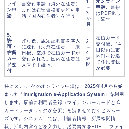
オンライン
1
ライ
書交付申請（海外在住者）
～
申請。
書類
ン申
または在留資格変更許可申
3
はPDF化し
請
請（国内在住者）を行う。
か
て添付。
月
5.
在留カード
許
許可後、認定証明書を本人
2
交付後、14
可・
に送付（海外在住者）。来
～
日以内に市
在留
4
日後、空港で在留カードが
区町村役場
週
カー
交付される。国内在住者は
で住民登録
間
ド交
入管で手続き。
が必要。
付
特にステップ4のオンライン申請は、
2025年4月から始
まった「Immigration e-Application System」
を利用
します。事前に利用者登録（マイナンバーカードとIC
カードリーダライタが必要）を済ませておくとスムー
ズです。システム上では、申請者情報、所属機関情
報、活動内容などを入力し、必要書類をPDF（1ファイ