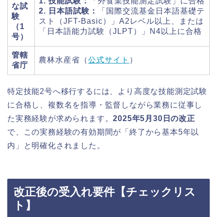
1. 技能試験：
「外食業技能測定試験」に合格
な試
2. 日本語試験：
「国際交流基金日本語基礎テ
験
スト（JFT-Basic）」A2レベル以上、または
（1
「日本語能力試験（JLPT）」N4以上に合格
号）
管轄
農林水産省（
公式サイト
）
省庁
特定技能2号へ移行するには、より高度な技能測定試験
に合格し、複数名を指導・監督しながら業務に従事し
た実務経験が求められます。
2025年5月30日の改正
で、この実務経験の有効期間が「終了から基本5年以
内」と明確化されました。
改正後の受入れ要件【チェックリス
ト】