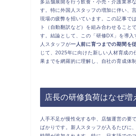
多店舗展開を行う飲食・小売・介護業界
す。特に外国人スタッフの増加に伴い、言
現場の疲弊を招いています。この記事では
ト（自動翻訳など）を組み合わせること
す。結論として、この「研修DX」を導入
人スタッフが
一人前に育つまでの期間を
じて、2025年に向けた新しい人材育成
果までを網羅的に理解し、自社の育成体
店長の研修負荷はなぜ増
人手不足が慢性化する中、店舗運営の要
ばかりです。新人スタッフが入るたびに、通常業務
時間が追加されます。特に、日本語での