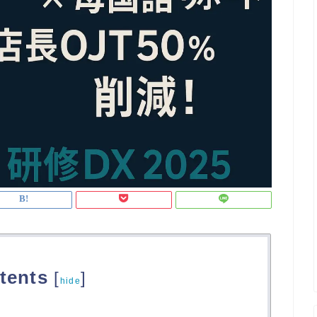
tents
[
]
hide