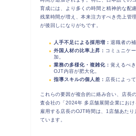
育成には、より多くの時間と精神的な配
残業時間が増え、本来注力すべき売上管
が後回しになりがちです。
人手不足による採用増：
退職者の
外国人材の比率上昇：
コミュニケ
加。
業務の多様化・複雑化：
覚えるべ
OJT内容が肥大化。
指導スキルの個人差：
店長によっ
これらの要因が複合的に絡み合い、店長
査会社の「2024年 多店舗展開企業に
雇用する店長のOJT時間は、1店舗あた
ています。