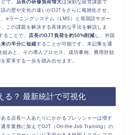
などで、
店長の研修負荷増大
は深刻な経営課題で
語の壁や文化の違いがOJTをさらに複雑化させ、
、eラーニングシステム（LMS）と母国語サポー
で、この課題を解決する具体的な手法を解説しま
することで、
店長のOJT負荷を約50%削減
し、外国
従来の半分に短縮
することが可能です。本記事を通
の仕組みと、その導入プロセス、成功事例、費用対効
制を変革する一歩を踏み出せます。
える？ 最新統計で可視化
である店長一人あたりにかかるプレッシャーは増す
に加えてOJT（On-the-Job Training）の
コミュニケーションに不安がある外国人スタッフの