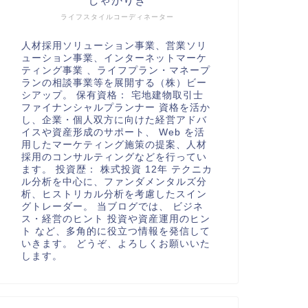
しゃかりき
ライフスタイルコーディネーター
人材採用ソリューション事業、営業ソリ
ューション事業、インターネットマーケ
ティング事業 、ライフプラン・マネープ
ランの相談事業等を展開する（株）ビー
シアップ。 保有資格： 宅地建物取引士
ファイナンシャルプランナー 資格を活か
し、企業・個人双方に向けた経営アドバ
イスや資産形成のサポート、 Web を活
用したマーケティング施策の提案、人材
採用のコンサルティングなどを行ってい
ます。 投資歴： 株式投資 12年 テクニカ
ル分析を中心に、ファンダメンタルズ分
析、ヒストリカル分析を考慮したスイン
グトレーダー。 当ブログでは、 ビジネ
ス・経営のヒント 投資や資産運用のヒン
ト など、多角的に役立つ情報を発信して
いきます。 どうぞ、よろしくお願いいた
します。