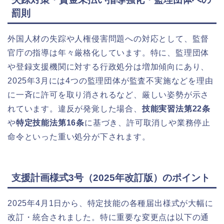
罰則
外国人材の失踪や人権侵害問題への対応として、監督
官庁の指導は年々厳格化しています。特に、監理団体
や登録支援機関に対する行政処分は増加傾向にあり、
2025年3月には4つの監理団体が監査不実施などを理由
に一斉に許可を取り消されるなど、厳しい姿勢が示さ
れています。違反が発覚した場合、
技能実習法第22条
や
特定技能法第16条
に基づき、許可取消しや業務停止
命令といった重い処分が下されます。
支援計画様式3号（2025年改訂版）のポイント
2025年4月1日から、特定技能の各種届出様式が大幅に
改訂・統合されました。特に重要な変更点は以下の通