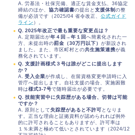
A. 労基法・社保完備、適正な賃金支払、36協定
締結のほか、
協力確認書
の提出と
支援体制
の整
備が必須です（2025/04 省令改正、
公式ガイド
ライン
）。
Q. 2025年改正で最も重要な変更点は？
A. 定期届出が
年４回→年１回
へ簡素化された一
方、未提出時の
罰金（30万円以下）
が新設され
ました。また、市区町村との
共生施策連携
が義
務化されています。
Q. 支援計画様式３号は誰がどこに提出します
か？
A.
受入企業
が作成し、在留資格変更申請時に入
管庁へ提出します。自社支援の場合、実施困難
時は
様式3‑7号
で随時届出が必要です。
Q. 技能実習中に失踪歴がある場合、切替は可能
ですか？
A. 原則として
失踪歴があると不許可
となりま
す。正当な理由と証拠資料が認められれば例外
的に許可されることもありますが、許可率は
１％未満と極めて低いとされています（2024/12