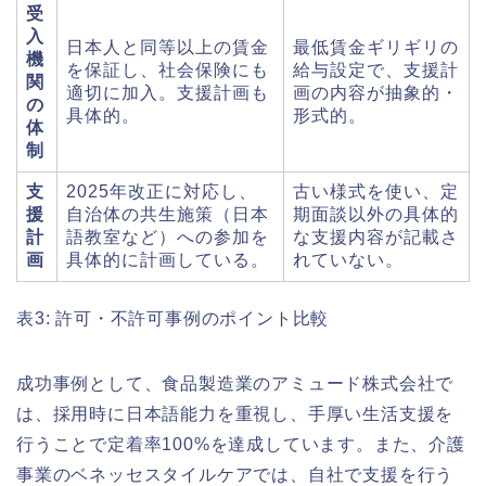
受
入
日本人と同等以上の賃金
最低賃金ギリギリの
機
を保証し、社会保険にも
給与設定で、支援計
関
適切に加入。支援計画も
画の内容が抽象的・
の
具体的。
形式的。
体
制
支
2025年改正に対応し、
古い様式を使い、定
援
自治体の共生施策（日本
期面談以外の具体的
計
語教室など）への参加を
な支援内容が記載さ
画
具体的に計画している。
れていない。
表3: 許可・不許可事例のポイント比較
成功事例として、食品製造業のアミュード株式会社で
は、採用時に日本語能力を重視し、手厚い生活支援を
行うことで定着率100%を達成しています。また、介護
事業のベネッセスタイルケアでは、自社で支援を行う