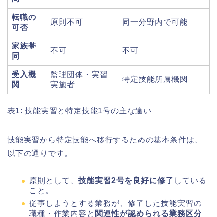
転職の
原則不可
同一分野内で可能
可否
家族帯
不可
不可
同
受入機
監理団体・実習
特定技能所属機関
関
実施者
表1: 技能実習と特定技能1号の主な違い
技能実習から特定技能へ移行するための基本条件は、
以下の通りです。
原則として、
技能実習2号を良好に修了
している
こと。
従事しようとする業務が、修了した技能実習の
職種・作業内容と
関連性が認められる業務区分