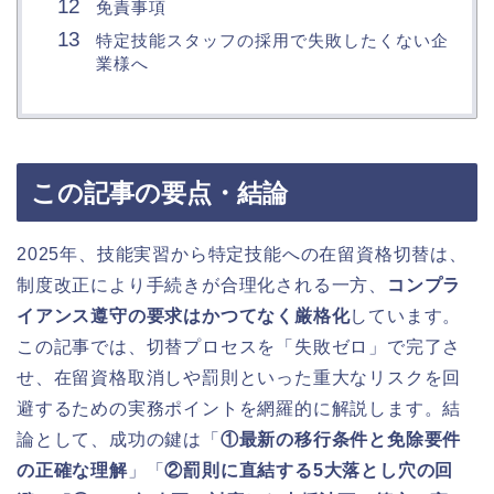
免責事項
特定技能スタッフの採用で失敗したくない企
業様へ
この記事の要点・結論
2025年、技能実習から特定技能への在留資格切替は、
制度改正により手続きが合理化される一方、
コンプラ
イアンス遵守の要求はかつてなく厳格化
しています。
この記事では、切替プロセスを「失敗ゼロ」で完了さ
せ、在留資格取消しや罰則といった重大なリスクを回
避するための実務ポイントを網羅的に解説します。結
論として、成功の鍵は「
①最新の移行条件と免除要件
の正確な理解
」「
②罰則に直結する5大落とし穴の回