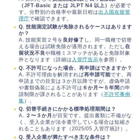
（JFT‑Basic または JLPT N4 以上）
が必要で
す。分野別の合格率や最新日程は
出入国在留管
理庁
で確認できます。
Q. 技能測定試験が免除されるケースはあります
か？
A. 技能実習２号を
良好修了
し、同一職種で切替
える場合は試験免除が適用されます。ただし
在
留状況不良
や職種ミスマッチがあると免除対象
外となります（詳細は
入管庁告示
を参照）。
Q. 不許可になった場合、再申請はできますか？
A. 不許可理由を解消すれば
再申請可能
です。再
申請までの目安は３か月以降ですが、虚偽申請
や書類偽装による不許可は
６か月〜５年間
の申
請制限が課されることがあります（
不許可事例
集
）。
Q. 切替手続きにかかる標準処理期間は？
A.
２〜３か月
が目安です。提出書類に不備がな
く、受入企業が法令遵守している場合は短縮さ
れることもあります（2025/05 入管庁統計）。
Q. 受入企業が満たすべき主な条件は？