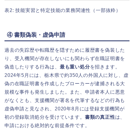
表2: 技能実習と特定技能の業務関連性（一部抜粋）
④ 書類偽装・虚偽申請
過去の失踪歴や転職歴を隠すために履歴書を偽装した
り、受入機関が存在しないにも関わらず在職証明書を
偽造したりする行為は、
最も重い処分
を招きます。
2024年5月には、栃木県で約350人の外国人に対し、虚
偽の在職証明書を作成したブローカーが逮捕される大
規模な事件も発生しました。また、申請者本人に悪意
がなくとも、支援機関が署名を代筆するなどの行為も
虚偽申請と見なされ、2020年8月には登録支援機関が
初の登録取消処分を受けています。
書類の真正性
は、
申請における絶対的な前提条件です。