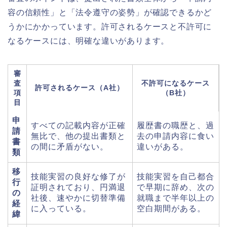
容の信頼性」と「法令遵守の姿勢」が確認できるかど
うかにかかっています。許可されるケースと不許可に
なるケースには、明確な違いがあります。
審
査
不許可になるケース
許可されるケース（A社）
項
（B社）
目
申
すべての記載内容が正確
履歴書の職歴と、過
請
無比で、他の提出書類と
去の申請内容に食い
書
の間に矛盾がない。
違いがある。
類
移
技能実習の良好な修了が
技能実習を自己都合
行
証明されており、円満退
で早期に辞め、次の
の
社後、速やかに切替準備
就職まで半年以上の
経
に入っている。
空白期間がある。
緯