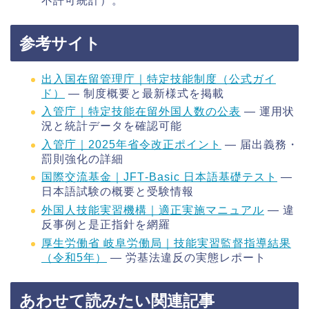
不許可統計）。
参考サイト
出入国在留管理庁｜特定技能制度（公式ガイ
ド）
— 制度概要と最新様式を掲載
入管庁｜特定技能在留外国人数の公表
— 運用状
況と統計データを確認可能
入管庁｜2025年省令改正ポイント
— 届出義務・
罰則強化の詳細
国際交流基金｜JFT‑Basic 日本語基礎テスト
—
日本語試験の概要と受験情報
外国人技能実習機構｜適正実施マニュアル
— 違
反事例と是正指針を網羅
厚生労働省 岐阜労働局｜技能実習監督指導結果
（令和5年）
— 労基法違反の実態レポート
あわせて読みたい関連記事