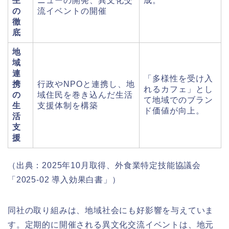
生
ニューの開発、異文化交
成。
の
流イベントの開催
徹
底
地
域
連
「多様性を受け入
携
行政やNPOと連携し、地
れるカフェ」とし
の
域住民を巻き込んだ生活
て地域でのブラン
生
支援体制を構築
ド価値が向上。
活
支
援
（出典：2025年10月取得、外食業特定技能協議会
「2025-02 導入効果白書」）
同社の取り組みは、地域社会にも好影響を与えていま
す。定期的に開催される異文化交流イベントは、地元