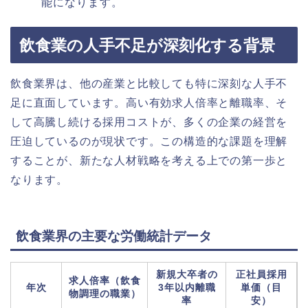
能になります。
飲食業の人手不足が深刻化する背景
飲食業界は、他の産業と比較しても特に深刻な人手不
足に直面しています。高い有効求人倍率と離職率、そ
して高騰し続ける採用コストが、多くの企業の経営を
圧迫しているのが現状です。この構造的な課題を理解
することが、新たな人材戦略を考える上での第一歩と
なります。
飲食業界の主要な労働統計データ
新規大卒者の
正社員採用
求人倍率（飲食
年次
3年以内離職
単価（目
物調理の職業）
率
安）