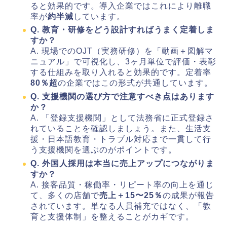
ると効果的です。導入企業ではこれにより離職
率が
約半減
しています。
Q. 教育・研修をどう設計すればうまく定着しま
すか？
A. 現場でのOJT（実務研修）を「動画＋図解マ
ニュアル」で可視化し、3ヶ月単位で評価・表彰
する仕組みを取り入れると効果的です。定着率
80％超
の企業ではこの形式が共通しています。
Q. 支援機関の選び方で注意すべき点はあります
か？
A. 「登録支援機関」として法務省に正式登録さ
れていることを確認しましょう。また、生活支
援・日本語教育・トラブル対応まで一貫して行
う支援機関を選ぶのがポイントです。
Q. 外国人採用は本当に売上アップにつながりま
すか？
A. 接客品質・稼働率・リピート率の向上を通じ
て、多くの店舗で
売上＋15〜25％
の成果が報告
されています。単なる人員補充ではなく、「教
育と支援体制」を整えることがカギです。