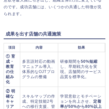
意欲を最大限に引き出し、組織全体の力に変えている
のです。成功店舗には、いくつかの共通した特徴が見
られます。
成果を出す店舗の共通施策
項目
内容
効果
① 育
成・
多言語対応の動画
研修期間を
50%短縮
教育
マニュアル導入、
し、早期戦力化を実
の仕
体系的なOJTプロ
現。店舗間のサービス
組み
グラムの整備
品質を標準化。
化
② 明
確な
スキルマップの作
学習意欲とモチベーシ
キャ
成、特定技能2号
ョンを向上させ、
定着
リア
への移行支援、管
率が50%から80%以上