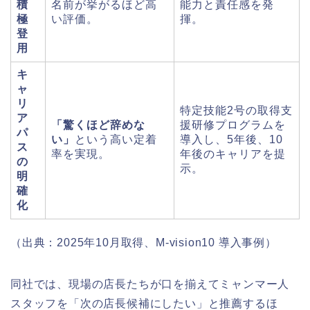
積
名前が挙がるほど高
能力と責任感を発
極
い評価。
揮。
登
用
キ
ャ
リ
特定技能2号の取得支
ア
「驚くほど辞めな
援研修プログラムを
パ
い」
という高い定着
導入し、5年後、10
ス
率を実現。
年後のキャリアを提
の
示。
明
確
化
（出典：2025年10月取得、M-vision10 導入事例）
同社では、現場の店長たちが口を揃えてミャンマー人
スタッフを「次の店長候補にしたい」と推薦するほ