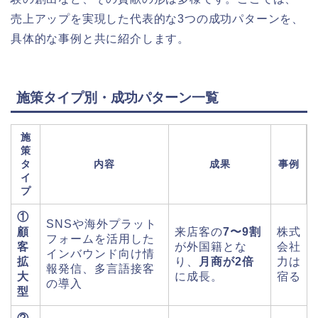
売上アップを実現した代表的な3つの成功パターンを、
具体的な事例と共に紹介します。
施策タイプ別・成功パターン一覧
施
策
タ
内容
成果
事例
イ
プ
①
SNSや海外プラット
顧
来店客の
7〜9割
株式
フォームを活用した
客
が外国籍とな
会社
インバウンド向け情
拡
り、
月商が2倍
力は
報発信、多言語接客
大
に成長。
宿る
の導入
型