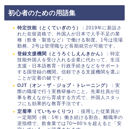
初心者のための用語集
特定技能（とくていぎのう）
：2019年に新設さ
れた在留資格で、外国人が日本で人手不足の業
種（飲食・製造など）で働ける制度。1号は現場
勤務、2号は管理職など長期就労が可能です。
登録支援機関（とうろくしえんきかん）
：特定
技能外国人を受け入れる企業に代わって、生活
支援・日本語教育・行政手続きなどをサポート
する国登録の機関。信頼できる支援機関を選ぶ
ことが定着の鍵です。
OJT（オン・ザ・ジョブ・トレーニング）
：実
際の職場で行う実務研修のこと。先輩社員が仕
事を教えながら育成する方式で、外国人スタッ
フにも効果的な教育手法です。
定着率（ていちゃくりつ）
：採用した従業員が
一定期間（例：1年）働き続ける割合。離職率の
逆指標で、飲食業では70〜80％を超えると「安