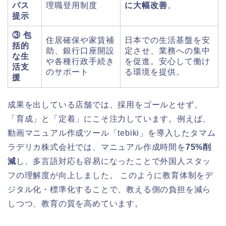
パス
理職登用制度
に大幅改善
。
提示
③ 包
住居確保や家賃補
日本での生活基盤を安
括的
助、銀行口座開設
定させ、業務への集中
な生
や各種行政手続き
を促進。安心して働け
活支
のサポート
る環境を提供。
援
成果を出している店舗では、採用をゴールとせず、
「育成」と「定着」にこそ注力しています。例えば、
動画マニュアル作成ツール「tebiki」を導入したタマム
ラデリカ株式会社では、マニュアル作成時間を
75%削
減
し、多言語対応も容易になったことで外国人スタッ
フの理解度が向上しました。 このように教育体制をデ
ジタル化・標準化することで、教える側の負担を減ら
しつつ、教育の質を高めています。