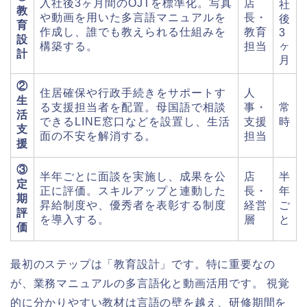
入社後3ヶ月間のOJTを標準化。写真
店
社
教
や動画を用いた多言語マニュアルを
長・
後
育
作成し、誰でも教えられる仕組みを
教育
3
設
ヶ
構築する。
担当
計
月
②
住居確保や行政手続きをサポートす
人
生
る支援担当者を配置。母国語で相談
事・
常
活
できるLINE窓口などを設置し、生活
支援
時
支
面の不安を解消する。
担当
援
③
半年ごとに面談を実施し、成果を公
店
半
定
正に評価。スキルアップと連動した
長・
年
期
昇給制度や、優秀者を表彰する制度
経営
ご
評
を導入する。
層
と
価
最初のステップは「教育設計」です。特に重要なの
が、業務マニュアルの多言語化と動画活用です。 視覚
的に分かりやすい教材は言語の壁を越え、研修期間を