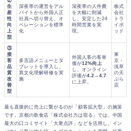
②
生
深夜帯の運営をアル
深夜帯の人件費
株式
産
バイトから外国人正
を大幅に削減
会社
性
社員へ切り替え、オ
し、安定した24
トラ
向
ペレーションを標準
時間営業を実
イポ
上
化
現。
ッド
型
③
接
東
外国人客の客単
客
多言語メニューとタ
京・
価が
12%向上
品
ブレットを導入し、
浅草
し、オンライン
質
異文化理解研修を実
の天
評価が
4.2→4.7
改
施
ぷら
に上昇。
善
店
型
最も直接的に売上に繋がるのが「顧客拡大型」の施策
です。京都の飲食店「株式会社力は宿る」では、中国
最大の口コミサイト「大衆点評」などを活用し、イン