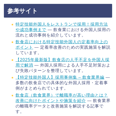
参考サイト
特定技能外国人をレストランで採用！採用方法
や成功事例まで
— 飲食業における外国人採用の
流れと成功事例を紹介しています。
飲食店における特定技能外国人の定着率向上の
ポイント
— 定着率改善のための実践施策を解説
しています。
【2025年最新版】飲食店の人手不足を外国人採
用で解消
— 外国人採用による人手不足対策およ
び失敗パターンを整理しています。
【特定技能外国人】採用事例集 – 飲食業界編
—
多数の飲食店での具体的な外国人採用・定着事
例がまとめられています。
飲食店（飲食業界）で離職率が高い理由とは？
改善に向けたポイントや施策を紹介
— 飲食業界
の離職率データと改善施策を解説する記事で
す。