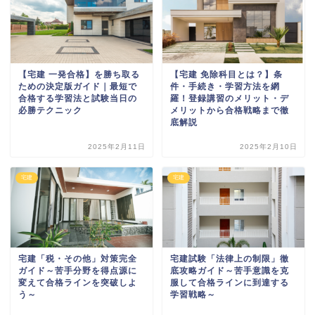
【宅建 一発合格】を勝ち取る
【宅建 免除科目とは？】条
ための決定版ガイド｜最短で
件・手続き・学習方法を網
合格する学習法と試験当日の
羅！登録講習のメリット・デ
必勝テクニック
メリットから合格戦略まで徹
底解説
2025年2月11日
2025年2月10日
宅建
宅建
宅建「税・その他」対策完全
宅建試験「法律上の制限」徹
ガイド～苦手分野を得点源に
底攻略ガイド～苦手意識を克
変えて合格ラインを突破しよ
服して合格ラインに到達する
う～
学習戦略～