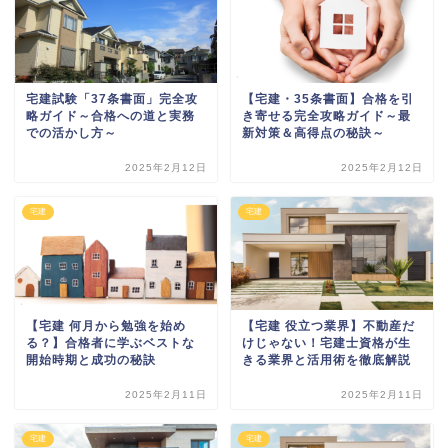
宅建試験「37条書面」完全攻
【宅建・35条書面】合格を引
略ガイド～合格への道と実務
き寄せる完全攻略ガイド～最
での活かし方～
新対策＆高得点の秘訣～
2025年2月12日
2025年2月12日
宅建
宅建
【宅建 何月から勉強を始め
【宅建 役立つ業界】不動産だ
る？】合格者に学ぶベストな
けじゃない！宅建士資格が生
開始時期と成功の秘訣
きる業界と活用術を徹底解説
2025年2月11日
2025年2月11日
宅建
宅建