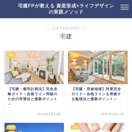
宅建FPが教える 資産形成×ライフデザイン
の実践メソッド
― CATEGORY ―
宅建
宅建
宅建
【宅建・都市計画法】完全攻
【宅建・用途地域】対策完全
略ガイド～合格ライン突破の
ガイド～合格ラインを突破す
ための学習法と最新ポイント
る勉強法と最新ポイント～
～
2025年2月12日
2025年2月12日
宅建
宅建