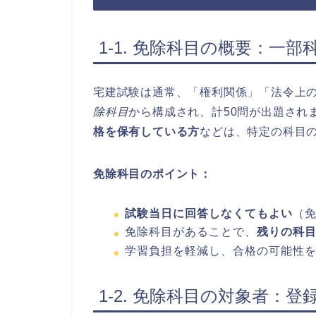
1-1. 免除科目の概要：一
宅建試験は通常、「権利関係」「法令上の
除科目
から構成され、計50問が出題され
格を保有している方
などは、特定の科目
免除科目のポイント：
試験当日に回答しなくてもよい
（
免除科目があることで、
残りの科
学習負担を軽減し、合格の可能性
1-2. 免除科目の対象者：