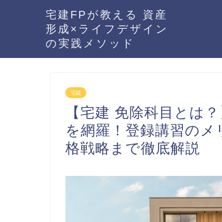
宅建FPが教える 資産
形成×ライフデザイン
の実践メソッド
宅建
【宅建 免除科目とは
を網羅！登録講習のメ
格戦略まで徹底解説