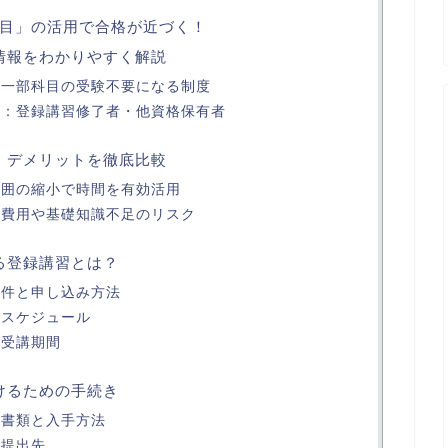
目」の活用で合格が近づく！
本情報をわかりやすく解説
要：一部科目の受験不要になる制度
象者：登録講習修了者・他資格保有者
ト・デメリットを徹底比較
習範囲の縮小で時間を有効活用
講習費用や基礎知識不足のリスク
なる登録講習とは？
講要件と申し込み方法
容とスケジュール
と受講期間
受けるための手続き
要な書類と入手方法
と提出先