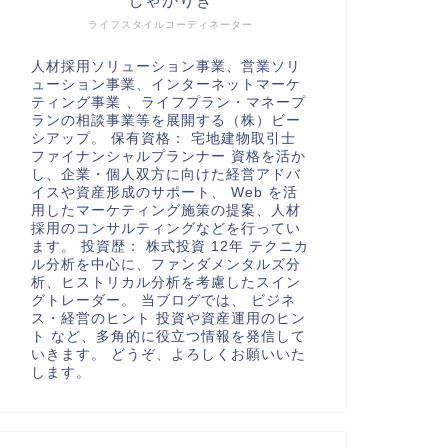
しゃかりき
ライフスタイルコーディネーター
人材採用ソリューション事業、営業ソリ
ューション事業、インターネットマーケ
ティング事業 、ライフプラン・マネープ
ランの相談事業等を展開する（株）ビー
シアップ。 保有資格： 宅地建物取引士
ファイナンシャルプランナー 資格を活か
し、企業・個人双方に向けた経営アドバ
イスや資産形成のサポート、 Web を活
用したマーケティング施策の提案、人材
採用のコンサルティングなどを行ってい
ます。 投資歴： 株式投資 12年 テクニカ
ル分析を中心に、ファンダメンタルズ分
析、ヒストリカル分析を考慮したスイン
グトレーダー。 当ブログでは、 ビジネ
ス・経営のヒント 投資や資産運用のヒン
ト など、多角的に役立つ情報を発信して
いきます。 どうぞ、よろしくお願いいた
します。