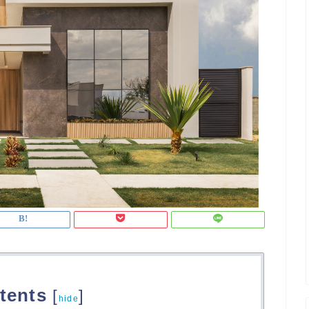
tents
[
]
hide