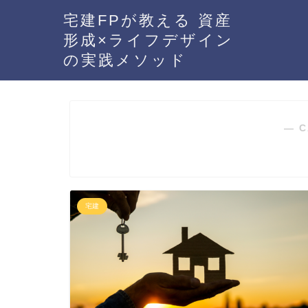
宅建FPが教える 資産
形成×ライフデザイン
の実践メソッド
― C
宅建