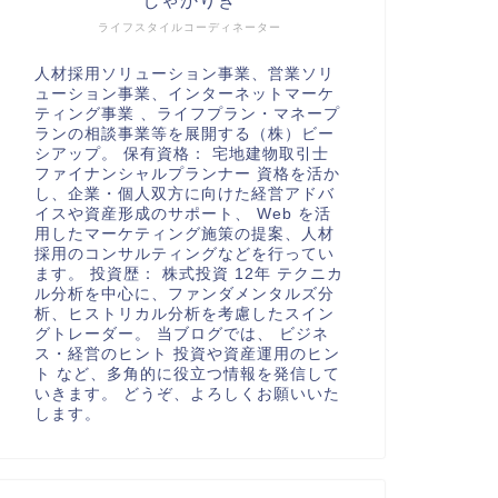
しゃかりき
ライフスタイルコーディネーター
人材採用ソリューション事業、営業ソリ
ューション事業、インターネットマーケ
ティング事業 、ライフプラン・マネープ
ランの相談事業等を展開する（株）ビー
シアップ。 保有資格： 宅地建物取引士
ファイナンシャルプランナー 資格を活か
し、企業・個人双方に向けた経営アドバ
イスや資産形成のサポート、 Web を活
用したマーケティング施策の提案、人材
採用のコンサルティングなどを行ってい
ます。 投資歴： 株式投資 12年 テクニカ
ル分析を中心に、ファンダメンタルズ分
析、ヒストリカル分析を考慮したスイン
グトレーダー。 当ブログでは、 ビジネ
ス・経営のヒント 投資や資産運用のヒン
ト など、多角的に役立つ情報を発信して
いきます。 どうぞ、よろしくお願いいた
します。