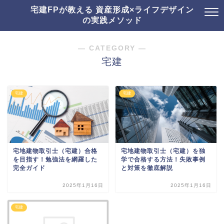
宅建FPが教える 資産形成×ライフデザイン
の実践メソッド
― CATEGORY ―
宅建
宅建
宅建
宅地建物取引士（宅建）合格
宅地建物取引士（宅建）を独
を目指す！勉強法を網羅した
学で合格する方法！失敗事例
完全ガイド
と対策を徹底解説
2025年1月16日
2025年1月16日
宅建