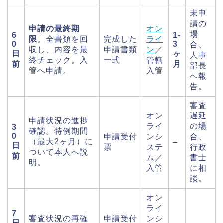
未申
請の
申請の最終期
オン
場
6
1-
限
。全書類を回
完成した
ライ
0
3
合、
収し、内容を最
申請書類
ン
／
日
ヶ
人事
終チェック。入
一式
管轄
前
月
部長
管へ申請。
入管
へ報
告。
審査
オン
遅延
申請状況の進捗
ライ
の場
3
確認。特例期間
0
申請受付
ンシ
合、
（最大2ヶ月）に
–
日
票
ステ
行政
ついて本人へ説
前
ム／
書士
明。
入管
に相
談。
オン
ライ
7
審査状況の再確
申請受付
ンシ
日