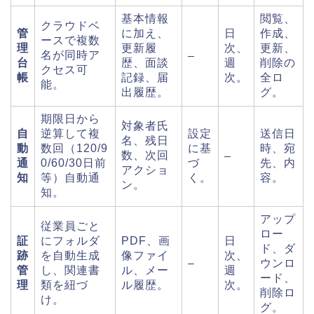
基本情報
閲覧、
クラウドベ
管
に加え、
日
作成、
ースで複数
理
更新履
次、
更新、
名が同時ア
–
台
歴、面談
週
削除の
クセス可
帳
記録、届
次。
全ロ
能。
出履歴。
グ。
期限日から
対象者氏
自
逆算して複
設定
送信日
名、残日
動
数回（120/9
に基
時、宛
数、次回
–
通
0/60/30日前
づ
先、内
アクショ
知
等）自動通
く。
容。
ン。
知。
アップ
従業員ごと
ロー
証
にフォルダ
PDF、画
日
ド、ダ
跡
を自動生成
像ファイ
次、
–
ウンロ
管
し、関連書
ル、メー
週
ード、
理
類を紐づ
ル履歴。
次。
削除ロ
け。
グ。