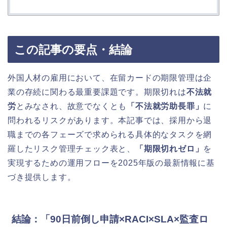
この記事の要点・結論
外国人材の雇用において、在留カードの期限管理は企
業の存続に関わる最重要課題です。期限切れは
不法就
労
とみなされ、故意でなくとも
「不法就労助長罪」
に
問われるリスクがあります。本記事では、採用から退
職までの各フェーズで求められる具体的なタスクを網
羅したリスク管理チェック表と、
「期限切れゼロ」
を
実現するための運用フローを2025年版の最新情報に基
づき提供します。
結論：「90日前倒し申請×RACI×SLA×監査ロ