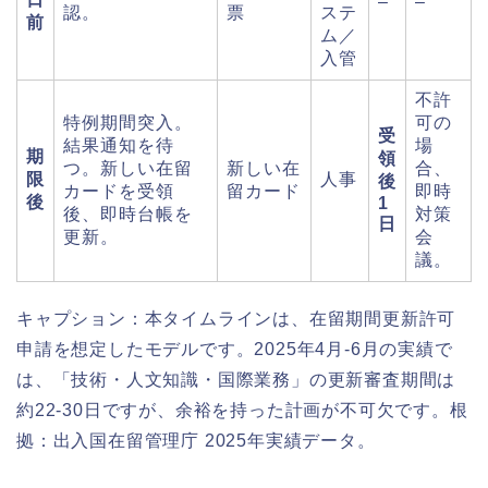
–
–
認。
票
ステ
前
ム／
入管
不許
特例期間突入。
可の
受
結果通知を待
場
期
領
つ。新しい在留
新しい在
合、
限
人事
後
カードを受領
留カード
即時
後
1
後、即時台帳を
対策
日
更新。
会
議。
キャプション：本タイムラインは、在留期間更新許可
申請を想定したモデルです。2025年4月-6月の実績で
は、「技術・人文知識・国際業務」の更新審査期間は
約22-30日ですが、余裕を持った計画が不可欠です。根
拠：出入国在留管理庁 2025年実績データ。