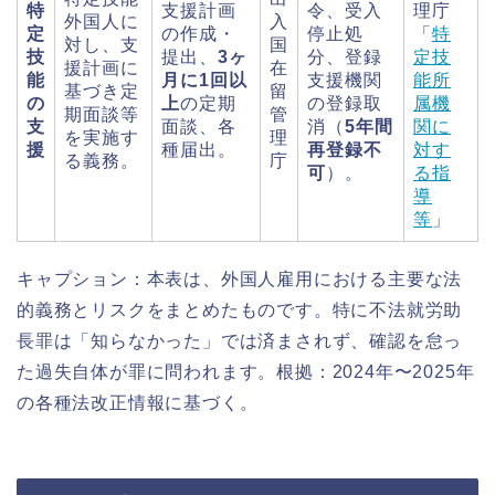
特
支援計画
令、受入
理庁
外国人に
入
定
の作成・
停止処
「
特
対し、支
国
技
提出、
3ヶ
分、登録
定技
援計画に
在
能
月に1回以
支援機関
能所
基づき定
留
の
上
の定期
の登録取
属機
期面談等
管
支
面談、各
消（
5年間
関に
を実施す
理
援
種届出。
再登録不
対す
る義務。
庁
可
）。
る指
導
等
」
キャプション：本表は、外国人雇用における主要な法
的義務とリスクをまとめたものです。特に不法就労助
長罪は「知らなかった」では済まされず、確認を怠っ
た過失自体が罪に問われます。根拠：2024年〜2025年
の各種法改正情報に基づく。