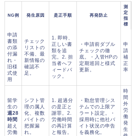
測
定
NG例
発生原因
是正手順
再発防止
指
標
申請
1. 即時、
書類
チェック
正しい書
・申請前ダブル
申
の添
リストの
類を追
チェックの徹
請
付漏
不備、最
完。2. 担
底。・入管HPの
補
れ・
新情報の
当者へフ
定期巡回と様式
正
旧様
確認不
ィードバ
更新。
率
式使
足。
ック。
用
時
間
留学
シフト管
1. 超過分
・勤怠管理シス
外
生の
理の属人
の是正と
テムでの上限ア
労
週28
化、複数
謝罪。2.
ラート設定。・
働
時間
バイトの
労働時間
採用時に他社バ
発
超え
把握漏
の再計算
イト状況の申告
生
労働
れ。
と報告。
を義務化。
件