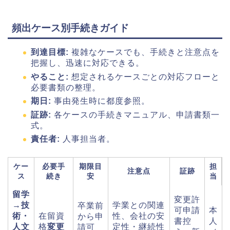
頻出ケース別手続きガイド
到達目標:
複雑なケースでも、手続きと注意点を
把握し、迅速に対応できる。
やること:
想定されるケースごとの対応フローと
必要書類の整理。
期日:
事由発生時に都度参照。
証跡:
各ケースの手続きマニュアル、申請書類一
式。
責任者:
人事担当者。
ケー
必要手
期限目
担
注意点
証跡
ス
続き
安
当
留学
変更許
→技
学業との関連
卒業前
可申請
本
術・
在留資
性、会社の安
から申
書控
人
人文
格
変更
定性・継続性
請可