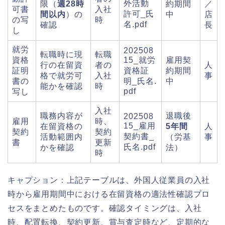
外活動
限（
週28時
約期間
／
可書
入社
許可_氏
間以内
）の
中
店
の写
時
名.pdf
確認
長
し
就労
202508
転職時に現
転職
資格
15_就労
雇用契
行の在留資
者の
人
証明
資格証
約期間
格で就労可
入社
事
書の
明_氏名.
中
能かを確認
時
pdf
写し
入社
職務内容が
退職後
202508
雇用
時、
15_雇用
在留資格の
5年間
人
契約
契約
契約書_
活動範囲内
（労基
事
書
更新
氏名.pdf
かを確認
法）
時
キャプション：上記テーブルは、外国人従業員の入社
時から雇用期間中における在留資格の適法性確認プロ
セスをまとめたものです。確認タイミングは、入社
時、配置転換、契約更新、賞与査定時など、定期的な