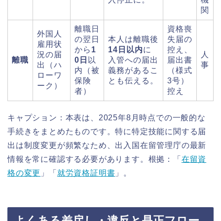
関
離職日
資格喪
外国人
の翌日
本人は離職後
失届の
雇用状
から
1
14日以内
に
控え、
況の届
人
離職
0日
以
入管への届出
届出書
出（ハ
事
内（被
義務があるこ
（様式
ローワ
保険
とも伝える。
3号）
ーク）
者）
控え
キャプション：本表は、2025年8月時点での一般的な
手続きをまとめたものです。特に特定技能に関する届
出は制度変更が頻繁なため、出入国在留管理庁の最新
情報を常に確認する必要があります。根拠：「
在留資
格の変更
」「
就労資格証明書
」。
よくある差戻し・違反と是正フロー