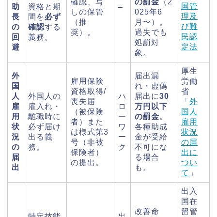
確認、写
の罰金
（2
国管
助
資格と期
–
しの保管
025年6
理及
長
間を
必ず
（推
月〜）。
び難
の
確認
する
奨）。
過失でも
民認
回
義務。
処罰対
定法
避
象。
厚生
外
届出漏
雇用保険
労働
国
れ・虚偽
資格取得/
省
人
外国人の
ハ
届出に
30
喪失届
「
外
雇
雇入れ・
ロ
万円以下
（被保険
国人
用
離職時に
ー
の罰金
。
者）また
雇用
状
必ず届け
ワ
各種助成
は様式第3
状況
況
出る義
ー
金が受給
号（非被
の届
の
務。
ク
不可にな
保険者）
出に
届
る場合
の提出。
つい
出
も。
て
」
出入
国在
改善命
留管
特定技能
出