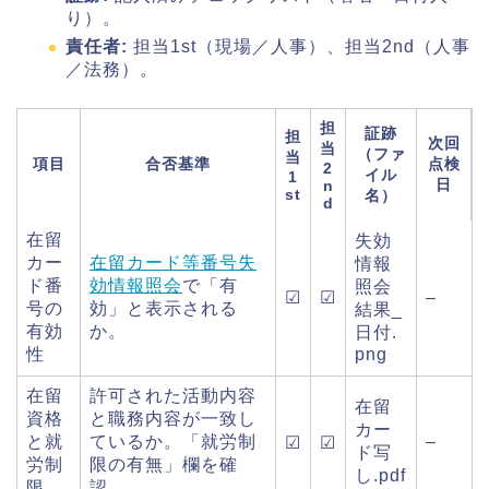
り）。
責任者:
担当1st（現場／人事）、担当2nd（人事
／法務）。
担
証跡
担
次回
当
（ファ
当
項目
合否基準
点検
2
イル
1
日
n
st
名）
d
在留
失効
カー
在留カード等番号失
情報
ド番
効情報照会
で「有
照会
☑
☑
–
号の
効」と表示される
結果_
有効
か。
日付.
性
png
在留
許可された活動内容
在留
資格
と職務内容が一致し
カー
と就
ているか。「就労制
–
☑
☑
ド写
労制
限の有無」欄を確
し.pdf
限
認。