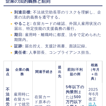
企業の法的義務と罰則
到達目標:
不法就労助長罪のリスクを理解し、企
業の法的義務を遵守する。
やること:
在留カードの確認、外国人雇用状況の
届出、特定技能の支援義務の履行。
期日:
雇用時・離職時に都度、法令で定められた
期限内。
証跡:
届出控え、支援計画書、面談記録。
責任者:
人事部長、コンプライアンス担当。
根拠
提
論
企業の義
罰則/不利
（年月
関連手続き
出
点
務
益の例
＋出
先
典）
5年以下の
不
2025
拘禁刑
ま
年6月
法
雇用時に
在留カー
たは
500
改正
就
在留カー
ド原本の
万円以下
出入
労
ドで就労