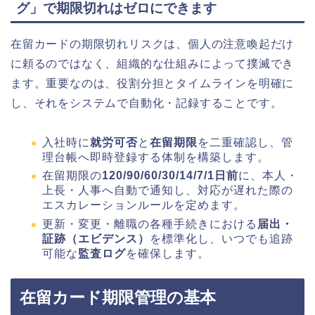
グ」で期限切れはゼロにできます
在留カードの期限切れリスクは、個人の注意喚起だけ
に頼るのではなく、組織的な仕組みによって撲滅でき
ます。重要なのは、役割分担とタイムラインを明確に
し、それをシステムで自動化・記録することです。
入社時に
就労可否
と
在留期限
を二重確認し、管
理台帳へ即時登録する体制を構築します。
在留期限の
120/90/60/30/14/7/1日前
に、本人・
上長・人事へ自動で通知し、対応が遅れた際の
エスカレーションルールを定めます。
更新・変更・離職の各種手続きにおける
届出・
証跡（エビデンス）
を標準化し、いつでも追跡
可能な
監査ログ
を確保します。
在留カード期限管理の基本