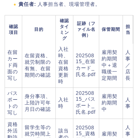
責任者:
人事担当者、現場管理者。
確認
証跡（フ
確認
タイ
担
目的
ァイル名
保管期間
項目
ミン
当
例）
グ
入社
在留
雇用契
人
在留資格、
時、
202508
カー
約期間
事
15_在留
就労制限の
在留
ド両
中＋退
／
カード_
有無、在留
資格
面の
職後一
店
氏名.pdf
期間の確認
更新
写し
定期間
長
時
パス
202508
身分事項、
雇用契
15_パス
ポー
入社
人
上陸許可年
約期間
ポート_
トの
時
事
月日の確認
中
氏名.pdf
写し
資格
留学生等の
人
202508
外活
該当
15_資格
就労時間上
雇用契
事
動許
者の