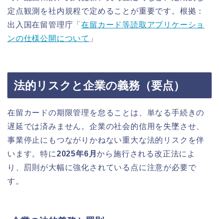
定点観測を社内規程で定めることが重要です。根拠：
出入国在留管理庁「
在留カード等読取アプリケーショ
ンの仕様公開について
」
法的リスクと企業の義務（要点）
在留カードの期限管理を怠ることは、単なる手続きの
遅延では済みません。企業の社会的信用を失墜させ、
事業停止にもつながりかねない重大な法的リスクを伴
います。特に
2025年6月
から施行される改正法によ
り、罰則が大幅に強化されている点に注意が必要で
す。