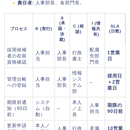
責任者:
人事部長、各部門長。
A
(承
I (情
C (相
SLA
認・
プロセス
R (実行)
報共
(日数)
談)
決
有)
裁)
採用候補
配属
人事担
人事
行政
1営業
者の在留
先部
当
部長
書士
日
資格確認
門長
情報
採用日
管理台帳
人事担
人事
シス
＋2営
–
への登録
当
部長
テム
業日
部
期限前通
システ
本人
人事
期限の
知（90日
ム（自
–
／上
担当
90日前
前）
動）
長
更新申請
本人／
人事
行政
直属
10営業