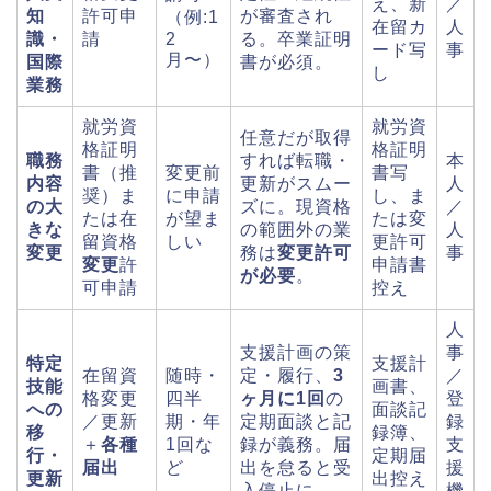
え、新
／
知
許可申
が審査され
（例:1
在留カ
人
識・
請
2
る。卒業証明
ード写
事
月〜）
国際
書が必須。
し
業務
就労資
就労資
任意だが取得
格証明
格証明
職務
すれば転職・
本
書（推
変更前
書写
内容
更新がスムー
人
奨）ま
に申請
し、ま
の大
ズに。現資格
／
たは在
が望ま
たは変
きな
の範囲外の業
人
留資格
しい
更許可
変更
務は
変更許可
事
変更
許
申請書
が必要
。
可申請
控え
人
支援計画の策
事
特定
支援計
在留資
随時・
定・履行、
3
／
技能
画書、
格変更
四半
ヶ月に1回
の
登
への
面談記
／更新
期・年
定期面談と記
録
移
録簿、
＋
各種
1回な
録が義務。届
支
行・
定期届
届出
ど
出を怠ると受
援
更新
出控え
入停止に。
機