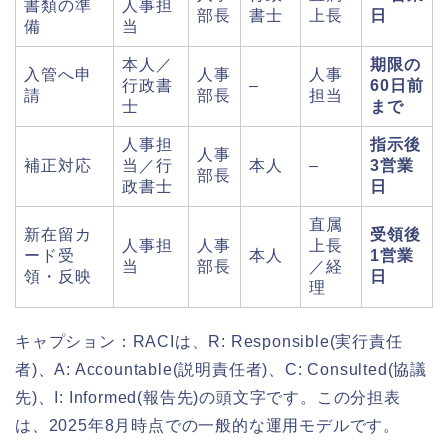
書類の準
人事担
部長
書士
上長
日
備
当
本人／
期限の
入管へ申
人事
人事
行政書
–
60日前
請
部長
担当
士
まで
人事担
指示後
人事
補正対応
当／行
本人
–
3営業
部長
政書士
日
直属
新在留カ
受領後
人事担
人事
上長
ード受
本人
1営業
当
部長
／経
領・反映
日
理
キャプション：RACIは、R: Responsible(実行責任
者)、A: Accountable(説明責任者)、C: Consulted(協議
先)、I: Informed(報告先)の頭文字です。この分担表
は、2025年8月時点での一般的な運用モデルです。