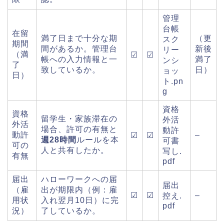
管理
台帳
在留
満了日まで十分な期
（更
スク
期間
間があるか。管理台
新後
リー
（満
☑
☑
帳への入力情報と一
満了
ンシ
了
致しているか。
日）
ョッ
日）
ト.pn
g
資格
資格
留学生・家族滞在の
外活
外活
場合、許可の有無と
動許
動許
–
☑
☑
週28時間
ルールを本
可書
可の
人と共有したか。
写し.
有無
pdf
届出
ハローワークへの届
届出
（雇
出が期限内（例：雇
☑
☑
–
控え.
用状
入れ翌月10日）に完
pdf
況）
了しているか。