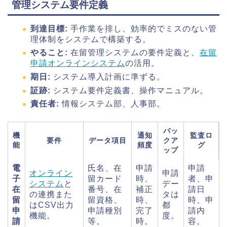
管理システム要件定義
到達目標:
手作業を排し、効率的でミスのない管
理体制をシステムで構築する。
やること:
在留管理システムの要件定義と、
在留
申請オンラインシステム
の活用。
期日:
システム導入計画に準ずる。
証跡:
システム要件定義書、操作マニュアル。
責任者:
情報システム部、人事部。
バッ
機
通知
監査ロ
要件
データ項目
クア
能
頻度
グ
ップ
電
氏名、在
申請
申請
オンライン
申請
子
留カード
時、
者、申
システム
と
デー
在
番号、在
補正
請日
の連携また
タは
留
留資格、
時、
時、申
はCSV出力
都
申
申請種別
完了
請内
機能。
度。
請
等。
時。
容。