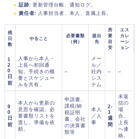
証跡:
更新管理台帳、通知ログ。
責任者:
人事担当者、本人、直属上長。
所
エス
残
必要書類
提出
要
カレ
日
やること
（例）
先
目
ーシ
数
安
ョン
人事から本人・
メー
1
2
上長へ初回通
ル／
0
知。手続きの概
–
社内
–
–
日
要とスケジュー
シス
前
ルを共有。
テム
未返
申請書、
本人から更新の
信の
課税/納
9
2-
意思を確認。必
本人
場
0
3
税証明
要書類リストを
／人
合、
日
週
書、会社
渡し、準備を依
事
上長
前
間
の決算書
頼。
へ連
類等
絡。