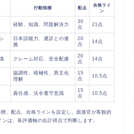
合格ライ
行動指標
配点
ン
30
経験、知識、問題解決力
21点
点
ン
日本語能力、通訳との連
20
14点
点
携
20
識
クレーム対応、安全配慮
14点
点
協調性、積極性、異文化
15
10.5点
点
理解
15
責任感、法令遵守意識
10.5点
点
指標、配点、合格ラインを設定し、面接官が客観的
インは、各評価軸の合計得点で判断します。