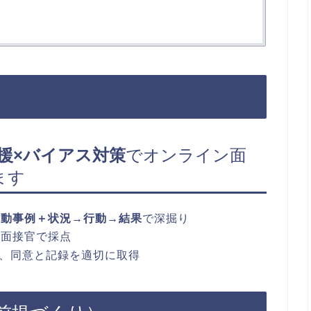
援×バイアス対策
でオンライン面
ます
行動事例＋状況→行動→結果
で深掘り
数面接官で採点
し、同意と記録を適切に取得