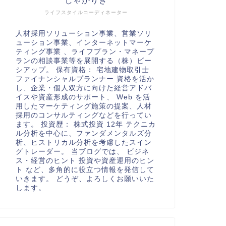
しゃかりき
ライフスタイルコーディネーター
人材採用ソリューション事業、営業ソリ
ューション事業、インターネットマーケ
ティング事業 、ライフプラン・マネープ
ランの相談事業等を展開する（株）ビー
シアップ。 保有資格： 宅地建物取引士
ファイナンシャルプランナー 資格を活か
し、企業・個人双方に向けた経営アドバ
イスや資産形成のサポート、 Web を活
用したマーケティング施策の提案、人材
採用のコンサルティングなどを行ってい
ます。 投資歴： 株式投資 12年 テクニカ
ル分析を中心に、ファンダメンタルズ分
析、ヒストリカル分析を考慮したスイン
グトレーダー。 当ブログでは、 ビジネ
ス・経営のヒント 投資や資産運用のヒン
ト など、多角的に役立つ情報を発信して
いきます。 どうぞ、よろしくお願いいた
します。