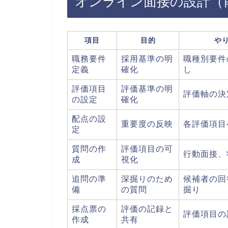
オンライン面接の設計（
項目
目的
や
職務要件
採用基準の明
職種別要件
定義
確化
し
評価項目
評価基準の明
評価軸の決
の設定
確化
配点の設
重要度の反映
各評価項目
定
質問の作
評価項目の可
行動面接、
成
視化
追問の準
深掘りのため
候補者の回
備
の質問
掘り
採点票の
評価の記録と
評価項目の
作成
共有