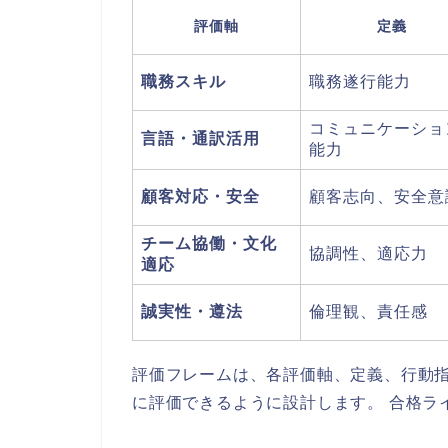
評価軸
定義
職務スキル
職務遂行能力
コミュニケーショ
言語・通訳活用
能力
顧客対応・安全
顧客志向、安全意
チーム協働・文化
協調性、適応力
適応
誠実性・遵法
倫理観、責任感
評価フレームは、各評価軸、定義、行動
に評価できるように設計します。 合格ラ