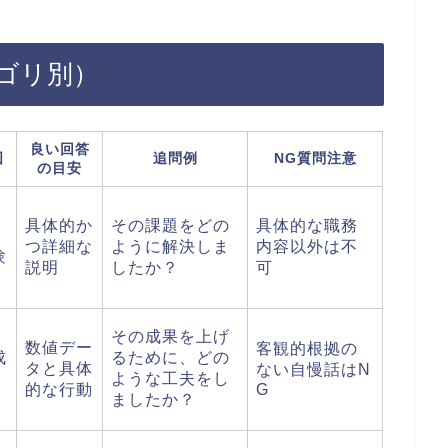
ゴリ別）
良い回答
図
追問例
NG質問注意
の目安
具体的か
その課題をどの
具体的な職務
つ詳細な
ように解決しま
内容以外は不
験
説明
したか？
可
その成果を上げ
数値デー
客観的根拠の
成
るために、どの
タと具体
ない自慢話はN
ような工夫をし
的な行動
G
ましたか？