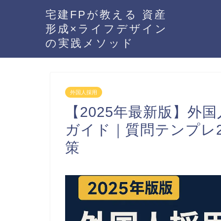
宅建FPが教える 資産
形成×ライフデザイン
の実践メソッド
外国人採用
【2025年最新版】外
ガイド｜質問テンプレ2
策