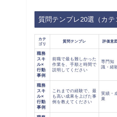
質問テンプレ20選（カテ
カテ
質問テンプレ
評価意
ゴリ
職務
スキ
前職で最も難しかった
専門知
ル×
作業を、手順と時間で
識・経
行動
説明してください
事例
職務
スキ
これまでの経験で、最
実績・
ル×
も高い成果を上げた事
果
行動
例を教えてください
事例