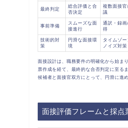
総合評価と合
複数面接官
最終判定
否決定
議
スムーズな面
通訳・録画
事前準備
接進行
得
技術的対
円滑な面接環
タイムゾー
策
境
ノイズ対策
面接設計は、職務要件の明確化から始ま
票作成を経て、最終的な合否判定に至る
候補者と面接官双方にとって、円滑に進
面接評価フレームと採点