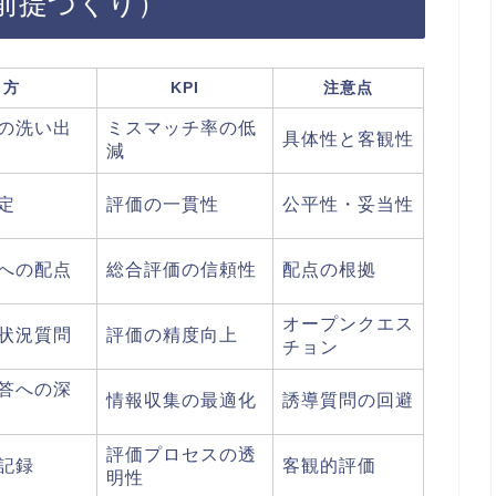
前提づくり）
り方
KPI
注意点
の洗い出
ミスマッチ率の低
具体性と客観性
減
定
評価の一貫性
公平性・妥当性
への配点
総合評価の信頼性
配点の根拠
オープンクエス
状況質問
評価の精度向上
チョン
答への深
情報収集の最適化
誘導質問の回避
評価プロセスの透
記録
客観的評価
明性