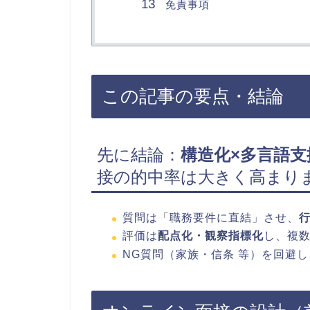
免責事項
この記事の要点・結論
先に結論：
構造化×多言語支
接の的中率は大きく高まり
質問は「職務要件に直結」させ、
評価は
配点化・観察指標化
し、複
NG質問（家族・信条 等）を回避