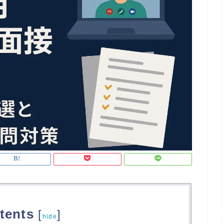
tents
[
]
hide