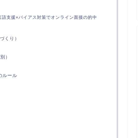
言語支援×バイアス対策でオンライン面接の的中
づくり）
リ別）
のルール