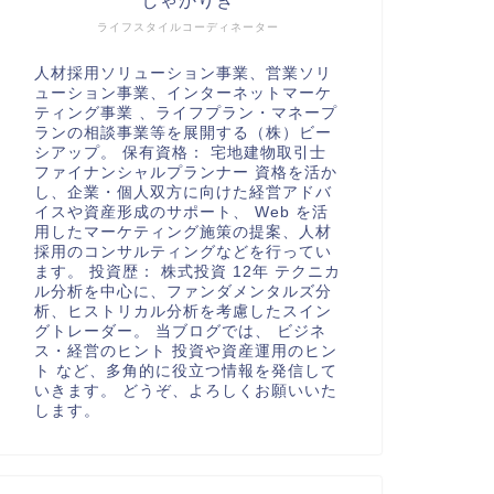
しゃかりき
ライフスタイルコーディネーター
人材採用ソリューション事業、営業ソリ
ューション事業、インターネットマーケ
ティング事業 、ライフプラン・マネープ
ランの相談事業等を展開する（株）ビー
シアップ。 保有資格： 宅地建物取引士
ファイナンシャルプランナー 資格を活か
し、企業・個人双方に向けた経営アドバ
イスや資産形成のサポート、 Web を活
用したマーケティング施策の提案、人材
採用のコンサルティングなどを行ってい
ます。 投資歴： 株式投資 12年 テクニカ
ル分析を中心に、ファンダメンタルズ分
析、ヒストリカル分析を考慮したスイン
グトレーダー。 当ブログでは、 ビジネ
ス・経営のヒント 投資や資産運用のヒン
ト など、多角的に役立つ情報を発信して
いきます。 どうぞ、よろしくお願いいた
します。