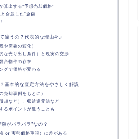
が算出する“予想売却価格”
主と合意した”金額
！
て違うの？代表的な理由4つ
気や需要の変化）
的な売り出し条件）と現実の交渉
競合物件の存在
ングで価格が変わる
？基本的な査定方法をやさしく解説
の売却事例をもとに）
償却など）、収益還元法など
するポイントが違うことも
定額がバラバラ”なの？
 or 実勢価格重視）に差がある