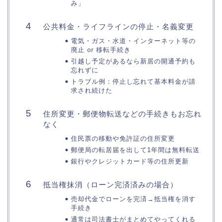
み」
公共料金・ライフラインの停止・名義変更
電気・ガス・水道・インターネット等の
廃止 or 移転手続き
引越し予定があるなら新居の開通予約も
忘れずに
トラブル例：停止し忘れて基本料金が請
求され続けた
住所変更・郵便物転送などの手続きもお忘れ
なく
住民票の移動や免許証の住所変更
郵便局の転居届を出して1年間は無料転送
銀行やクレジットカード等の住所更新
抵当権抹消（ローン完済済みの場合）
売却代金でローンを完済→抵当権を消す
手続き
通常は司法書士がまとめてやってくれる