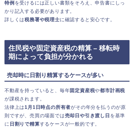
特例
を受けるには正しい書類をそろえ、申告書にしっ
かり記入する必要があります。
詳しくは
税務署や税理士
に確認すると安心です。
住民税や固定資産税の精算 – 移転時
期によって負担が分かれる
売却時に日割り精算するケースが多い
不動産を持っていると、毎年
固定資産税
や
都市計画税
が課税されます。
法律上は
1月1日時点の所有者
がその年分を払うのが原
則ですが、売買の場面では
売却日や引き渡し日
を基準
に
日割りで精算
するケースが一般的です。