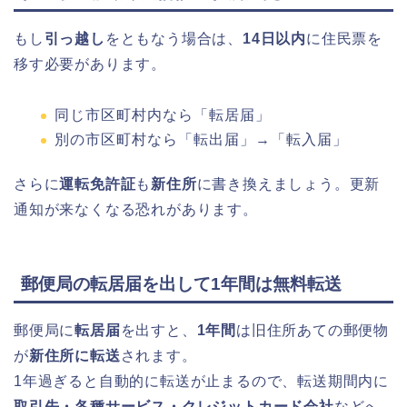
もし
引っ越し
をともなう場合は、
14日以内
に住民票を
移す必要があります。
同じ市区町村内なら「転居届」
別の市区町村なら「転出届」→「転入届」
さらに
運転免許証
も
新住所
に書き換えましょう。更新
通知が来なくなる恐れがあります。
郵便局の転居届を出して1年間は無料転送
郵便局に
転居届
を出すと、
1年間
は旧住所あての郵便物
が
新住所に転送
されます。
1年過ぎると自動的に転送が止まるので、転送期間内に
取引先・各種サービス・クレジットカード会社
などへ