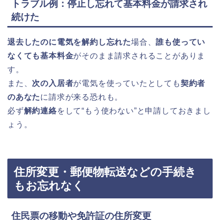
トラブル例：停止し忘れて基本料金が請求され
続けた
退去したのに電気を解約し忘れた
場合、
誰も使ってい
なくても基本料金
がそのまま請求されることがありま
す。
また、
次の入居者
が電気を使っていたとしても
契約者
のあなた
に請求が来る恐れも。
必ず
解約連絡
をして“もう使わない”と申請しておきまし
ょう。
住所変更・郵便物転送などの手続き
もお忘れなく
住民票の移動や免許証の住所変更