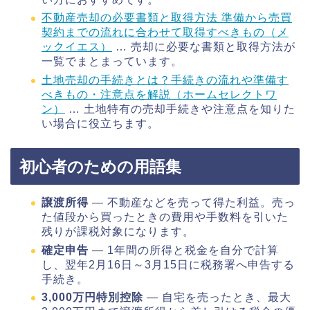
不動産売却の必要書類と取得方法 準備から売買
契約までの流れに合わせて取得すべきもの（メ
ックイエス）
… 売却に必要な書類と取得方法が
一覧でまとまっています。
土地売却の手続きとは？手続きの流れや準備す
べきもの・注意点を解説（ホームセレクトワ
ン）
… 土地特有の売却手続きや注意点を知りた
い場合に役立ちます。
初心者のための用語集
譲渡所得
― 不動産などを売って得た利益。売っ
た値段から買ったときの費用や手数料を引いた
残りが課税対象になります。
確定申告
― 1年間の所得と税金を自分で計算
し、翌年2月16日～3月15日に税務署へ申告する
手続き。
3,000万円特別控除
― 自宅を売ったとき、最大