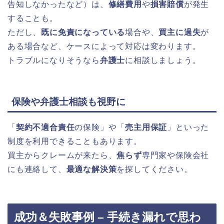
告知しなかったなど）は、
修繕費用
や
損害賠償
が発生
することも。
ただし、
既に免責になっている
場合や、
買主に過失
が
ある場合など、ケースによって対応は変わります。
トラブルになりそうなら
弁護士
に相談しましょう。
保険や弁護士相談も視野に
「
契約不適合責任
の保険」や「
売主用保証
」といった
制度を利用できることもあります。
買主からクレームが来たら、
焦らず
専門家や保険会社
にも連絡して、
最適な解決策
を探してください。
成功＆失敗事例 – 手続き漏れで思わ