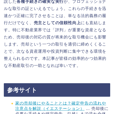
説した
各種手続きの確実な実行
が、プロフェッショナ
ルな取引の証といえるでしょう。これらの手続きを迅
速かつ正確に完了させることは、単なる法的義務の履
行だけでなく、
売主としての信頼性向上
にも直結しま
す。特に不動産業界では「評判」が重要な資産となる
ため、売却後の対応の質が将来的な取引機会にも影響
します。売却という一つの取引を適切に締めくくるこ
とで、次なる資産運用や投資判断に集中できる環境を
整えられるのです。本記事が皆様の効率的かつ効果的
な不動産取引の一助となれば幸いです。
参考サイト
家の売却後にやることとは？確定申告の流れや
注意点を解説（イエステーション）
… 売却後に
必要な手続きや確定申告、引越しまで流れ全体