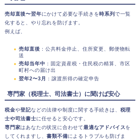
売却直後〜翌年
にかけて必要な手続きを
時系列
で一覧
化すると、やり忘れを防げます。
例えば、
売却直後
：公共料金停止、住所変更、郵便物転
送
売却当年中
：固定資産税・住民税の精算、市区
町村への届け出
翌年2〜3月
：譲渡所得の確定申告
専門家（税理士、司法書士）に聞けば安心
税金
や
登記
などの法律や制度に関する手続きは、
税理
士や司法書士
に任せると安心です。
専門家
はあなたの状況に合わせて
最適なアドバイス
を
してくれますし、
書類不備
によるトラブルも防げま