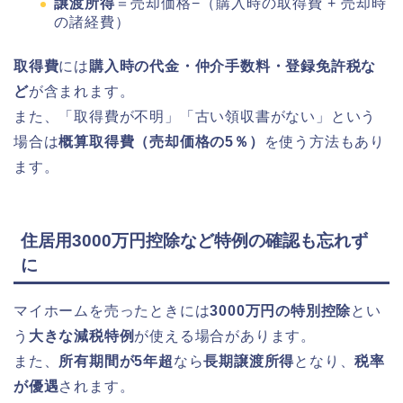
譲渡所得
＝売却価格−（購入時の取得費 + 売却時
の諸経費）
取得費
には
購入時の代金・仲介手数料・登録免許税な
ど
が含まれます。
また、「取得費が不明」「古い領収書がない」という
場合は
概算取得費（売却価格の5％）
を使う方法もあり
ます。
住居用3000万円控除など特例の確認も忘れず
に
マイホームを売ったときには
3000万円の特別控除
とい
う
大きな減税特例
が使える場合があります。
また、
所有期間が5年超
なら
長期譲渡所得
となり、
税率
が優遇
されます。