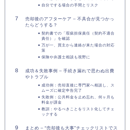
自分でする場合の手間とリスク
売却後のアフターケア – 不具合が見つかっ
たらどうする？
契約書での「瑕疵担保責任（契約不適合
責任）」を確認
万が一、買主から連絡が来た場合の対応
策
保険や弁護士相談も視野に
成功＆失敗事例 – 手続き漏れで思わぬ出費
やトラブル
成功例：売却直後に専門家へ相談し、ス
ムーズに確定申告完了
失敗例：公共料金を止め忘れ、何ヶ月も
料金が課金
教訓：やるべきことをリスト化してチェ
ックする
まとめ – “売却後も大事”チェックリストでス