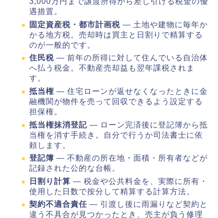
3,000万円まで譲渡所得から差し引ける税金の優
遇措置。
固定資産税・都市計画税
― 土地や建物に毎年か
かる地方税。売却時は買主と日割りで精算する
のが一般的です。
住民税
― 前年の所得に対して住んでいる自治体
へ払う税金。不動産売却益も翌年課税されま
す。
抵当権
― 住宅ローンが返せなくなったときに金
融機関が物件を売って回収できるよう設定する
担保権。
抵当権抹消登記
― ローン完済後に登記簿から抵
当権を消す手続き。自分で行うか司法書士に依
頼します。
登記簿
― 不動産の所在地・面積・所有者などが
記録された公的な台帳。
日割り計算
― 税金や公共料金を、実際に所有・
使用した日数で按分して精算する計算方法。
契約不適合責任
― 引渡し後に雨漏りなど契約と
違う不具合が見つかったとき、売主が負う修理