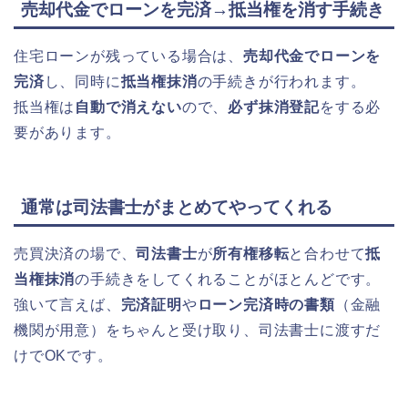
売却代金でローンを完済→抵当権を消す手続き
住宅ローンが残っている場合は、
売却代金でローンを
完済
し、同時に
抵当権抹消
の手続きが行われます。
抵当権は
自動で消えない
ので、
必ず抹消登記
をする必
要があります。
通常は司法書士がまとめてやってくれる
売買決済の場で、
司法書士
が
所有権移転
と合わせて
抵
当権抹消
の手続きをしてくれることがほとんどです。
強いて言えば、
完済証明
や
ローン完済時の書類
（金融
機関が用意）をちゃんと受け取り、司法書士に渡すだ
けでOKです。