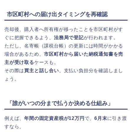
市区町村への届け出タイミングを再確認
売却後、購入者へ所有権が移ったことを市区町村がす
ぐに把握できるよう、
法務局で登記
が行われます。
ただし、名寄帳（課税台帳）の更新には時間がかかる
場合があるため、
市区町村から届いた納税通知書を売
主が受け取る
ケースも。
その際は
買主と話し合い
、支払い負担分を確認しまし
ょう。
「誰がいつの分まで払うか決める仕組み」
例えば、
年間の固定資産税が12万円
で、
6月末
に引き渡
すなら、