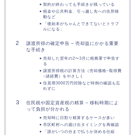
契約が終わっても手続きが残っている
税金や公共料金、引っ越し先への住所移
動など
「後始末がちゃんとできてないとトラブ
ルになる」
譲渡所得の確定申告 – 売却益にかかる重要
な手続き
売却した翌年の2〜3月に税務署で申告す
る
譲渡所得税の計算方法（売却価格−取得費
−諸経費）をやさしく
住居用3000万円控除など特例の確認も忘
れずに
住民税や固定資産税の精算 – 移転時期によ
って負担が分かれる
売却時に日割り精算するケースが多い
市区町村への届け出タイミングを再確認
「誰がいつの分まで払うか決める仕組