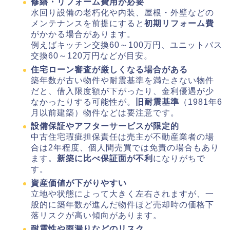
修繕・リフォーム費用が必要
水回り設備の老朽化や内装、屋根・外壁などの
メンテナンスを前提にすると
初期リフォーム費
がかかる場合があります。
例えばキッチン交換60～100万円、ユニットバス
交換60～120万円などが目安。
住宅ローン審査が厳しくなる場合がある
築年数が古い物件や耐震基準を満たさない物件
だと、借入限度額が下がったり、金利優遇が少
なかったりする可能性が。
旧耐震基準
（1981年6
月以前建築）物件などは要注意です。
設備保証やアフターサービスが限定的
中古住宅瑕疵担保責任は売主が不動産業者の場
合は2年程度、個人間売買では免責の場合もあり
ます。
新築に比べ保証面が不利
になりがちで
す。
資産価値が下がりやすい
立地や状態によって大きく左右されますが、一
般的に築年数が進んだ物件ほど売却時の価格下
落リスクが高い傾向があります。
耐震性や雨漏りなどのリスク