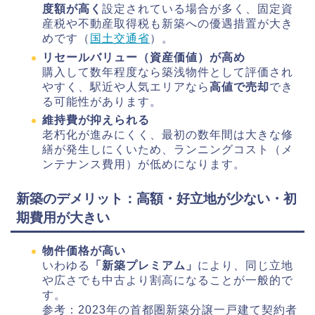
度額が高く
設定されている場合が多く、固定資
産税や不動産取得税も新築への優遇措置が大き
めです（
国土交通省
）。
リセールバリュー（資産価値）が高め
購入して数年程度なら築浅物件として評価され
やすく、駅近や人気エリアなら
高値で売却
でき
る可能性があります。
維持費が抑えられる
老朽化が進みにくく、最初の数年間は大きな修
繕が発生しにくいため、ランニングコスト（メ
ンテナンス費用）が低めになります。
新築のデメリット：高額・好立地が少ない・初
期費用が大きい
物件価格が高い
いわゆる
「新築プレミアム」
により、同じ立地
や広さでも中古より割高になることが一般的で
す。
参考：2023年の首都圏新築分譲一戸建て契約者