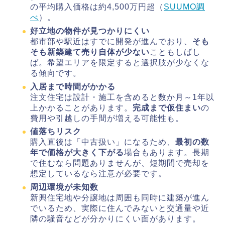
の平均購入価格は約4,500万円超（
SUUMO調
べ
）。
好立地の物件が見つかりにくい
都市部や駅近はすでに開発が進んでおり、
そも
そも新築建て売り自体が少ない
こともしばし
ば。希望エリアを限定すると選択肢が少なくな
る傾向です。
入居まで時間がかかる
注文住宅は設計・施工を含めると数か月～1年以
上かかることがあります。
完成まで仮住まい
の
費用や引越しの手間が増える可能性も。
値落ちリスク
購入直後は「中古扱い」になるため、
最初の数
年で価格が大きく下がる
場合もあります。長期
で住むなら問題ありませんが、短期間で売却を
想定しているなら注意が必要です。
周辺環境が未知数
新興住宅地や分譲地は周囲も同時に建築が進ん
でいるため、実際に住んでみないと交通量や近
隣の騒音などが分かりにくい面があります。