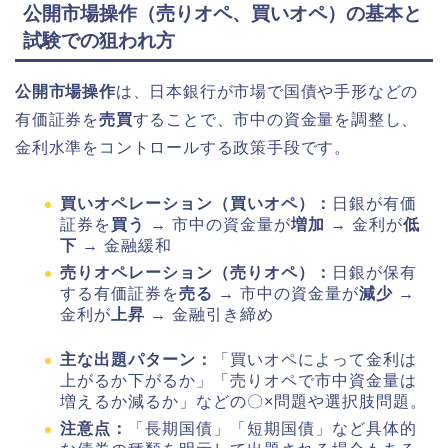
公開市場操作（売りオペ、買いオペ）の基本と
試験での狙われ方
公開市場操作
は、日本銀行が市場で国債や手形などの
有価証券を
売買
することで、市中の資金量を調整し、
金利水準をコントロールする政策手段です。
買いオペレーション（買いオペ）：
日銀が有価
証券を
買う
→ 市中の資金量が
増加
→ 金利が
低
下
→ 金融緩和
売りオペレーション（売りオペ）：
日銀が保有
する有価証券を
売る
→ 市中の資金量が
減少
→
金利が
上昇
→ 金融引き締め
主な出題パターン：
「買いオペによって金利は
上がるか下がるか」「売りオペで市中資金量は
増えるか減るか」などの〇×問題や選択肢問題。
注意点：
「長期国債」「短期国債」など具体的