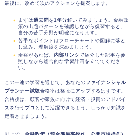
最後に、改めて次のアクションを提案します。
まずは
過去問
を1年分解いてみましょう。金融政
策の出題パターンを確認しながら復習すると、
自分の苦手分野が明確になります。
苦手なポイントはフローチャートや図解に落と
し込み、理解度を深めましょう。
余裕があれば、
内部リンク
で紹介した記事を参
照しながら総合的な学習計画を立ててくださ
い。
この一連の学習を通じて、あなたの
ファイナンシャル
プランナー試験
合格率は格段にアップするはずです。
合格後は、顧客や家族に向けて経済・投資のアドバイ
スを行うプロとして活躍できるよう、しっかり知識を
定着させましょう。
以上で、
金融政策（預金準備率操作、公開市場操作）