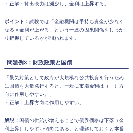
・正解：貸出余力は
減少
し、金利は
上昇
する。
ポイント：
試験では「金融機関は手持ち資金が少なく
なる＝金利が上がる」という一連の因果関係をしっか
り把握しているかが問われます。
問題例3：財政政策と国債
「景気対策として政府が大規模な公共投資を行うため
に国債を大量発行すると、一般に市場金利は（ ）方
向に作用しやすい。」
・正解：
上昇
方向に作用しやすい。
解説：
国債の供給が増えることで債券価格は下落（金
利上昇）しやすい傾向にある、と理解しておくと本番