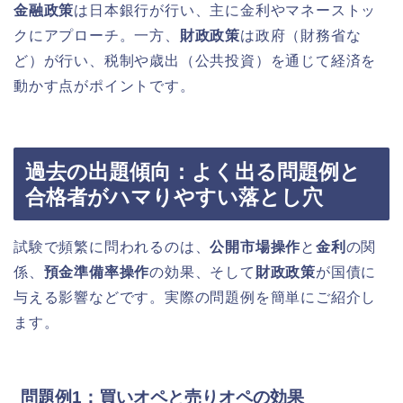
金融政策
は日本銀行が行い、主に金利やマネーストッ
クにアプローチ。一方、
財政政策
は政府（財務省な
ど）が行い、税制や歳出（公共投資）を通じて経済を
動かす点がポイントです。
過去の出題傾向：よく出る問題例と
合格者がハマりやすい落とし穴
試験で頻繁に問われるのは、
公開市場操作
と
金利
の関
係、
預金準備率操作
の効果、そして
財政政策
が国債に
与える影響などです。実際の問題例を簡単にご紹介し
ます。
問題例1：買いオペと売りオペの効果