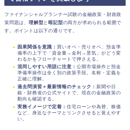
ファイナンシャルプランナー試験の金融政策・財政政
策問題は、
理解型
と
暗記型
の両方が求められる範囲で
す。ポイントは以下の通りです。
因果関係を意識：
買いオペ・売りオペ、預金準
備率の上下で「資金量→金利→景気」がどう変
わるかをフローチャートで押さえる。
混同しやすい用語に注意：
公開市場操作と預金
準備率操作は全く別の政策手段。名称・定義を
正確に理解。
過去問演習＋最新情報のチェック：
新聞や日
銀・財務省の公式サイトで、現在の金融政策の
動向も確認する。
実務イメージで定着：
住宅ローンや為替、株価
など、身近なテーマとリンクさせると覚えやす
い。