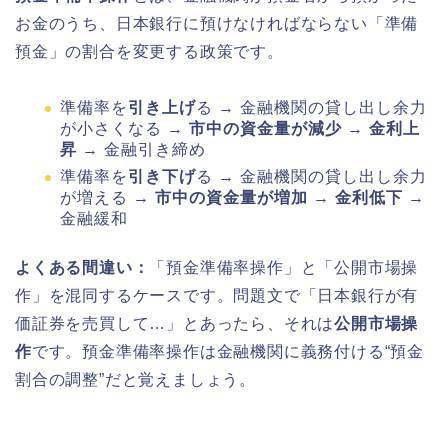
お金のうち、日本銀行に預けなければならない「準備
預金」の割合を変更する政策です。
準備率を
引き上げ
る → 金融機関の貸し出し余力
が小さくなる →
市中の資金量が減少
→
金利上
昇
→ 金融引き締め
準備率を
引き下げ
る → 金融機関の貸し出し余力
が増える →
市中の資金量が増加
→
金利低下
→
金融緩和
よくある間違い：
「預金準備率操作」と「公開市場操
作」を混同するケースです。問題文で「日本銀行が有
価証券を売買して…」とあったら、それは
公開市場操
作
です。預金準備率操作は金融機関に義務付ける“預金
割合の調整”だと覚えましょう。