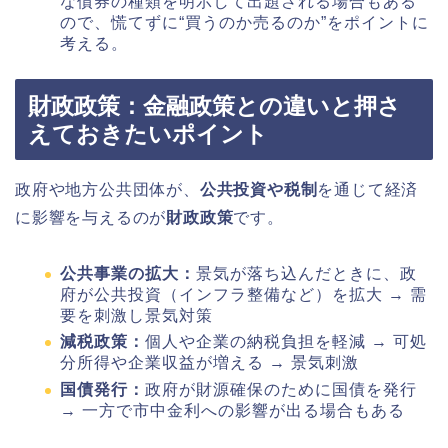
な債券の種類を明示して出題される場合もある
ので、慌てずに“買うのか売るのか”をポイントに
考える。
財政政策：金融政策との違いと押さ
えておきたいポイント
政府や地方公共団体が、
公共投資や税制
を通じて経済
に影響を与えるのが
財政政策
です。
公共事業の拡大：
景気が落ち込んだときに、政
府が公共投資（インフラ整備など）を拡大 → 需
要を刺激し景気対策
減税政策：
個人や企業の納税負担を軽減 → 可処
分所得や企業収益が増える → 景気刺激
国債発行：
政府が財源確保のために国債を発行
→ 一方で市中金利への影響が出る場合もある