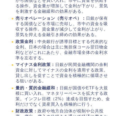
から国債などを買い入れ、市中に資金を供給す
る操作。資金量が増加して金利が下がり、景気
を刺激する金融緩和の効果がある。
売りオペレーション（売りオペ）：
日銀が保有
する国債などを市場に売却し、市中の資金を吸
収する操作。資金量が減少して金利が上がり、
景気を抑える金融引き締めの効果がある。
政策金利：
中央銀行が誘導目標とする代表的な
金利。日本の場合は主に無担保コール翌日物金
利などがこれにあたり、金融市場全体の金利水
準を左右する。
マイナス金利政策：
日銀が民間金融機関の余剰
資金に対してマイナスの金利を適用する政策。
貸し出しを促すことで資金を積極的に循環させ
る狙いがある。
量的・質的金融緩和：
日銀が国債やETFを大規
模に買い入れ、マネタリーベースを拡大する政
策。インフレ目標（2%）達成を目指すため、金
利だけでなく資産買入も積極的に行う。
財政政策：
政府や地方自治体が税制や公共投