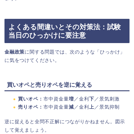
よくある間違いとその対策法：試験
当日のひっかけに要注意
金融政策
に関する問題では、次のような「ひっかけ」
に気をつけてください。
買いオペと売りオペを逆に覚える
買いオペ：
市中資金量
増
／金利
下
／景気刺激
売りオペ：
市中資金量
減
／金利
上
／景気抑制
逆に捉えると全問不正解につながりかねません。図示
して覚えましょう。