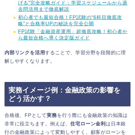
げる”完全攻略ガイド：学習スケジュールから過
去問活用まで徹底解説
初心者でも最短合格！FP試験の“6科目徹底攻
略”と合格率UPの秘訣を完全公開
FP試験「金融資産運用」超徹底攻略！初心者か
ら最短合格へ導く決定版ガイド
内部リンクを活用
することで、学習分野を段階的に理
解しやすくなります。
実務イメージ例：金融政策の影響を
どう活かす？
合格後、FPとして
実務
を行う際にも金融政策の知識は
非常に役立ちます。例えば、
住宅ローン金利
は日本銀
行の金融政策によって変動しやすく、顧客がローンを