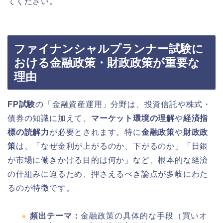
てください。
ファイナンシャルプランナー試験に
おける金融政策・財政政策が重要な
理由
FP試験
の「金融資産運用」分野は、投資信託や株式・
債券の知識に加えて、
マーケット環境の理解
や
経済指
標の読解力
が必要とされます。特に
金融政策
や
財政政
策
は、「なぜ金利が上がるのか、下がるのか」「日銀
が市場に働きかける目的は何か」など、根本的な経済
の仕組みに迫るため、押さえるべき論点が多岐にわた
るのが特徴です。
頻出テーマ：
金融政策の具体的な手段（買いオ