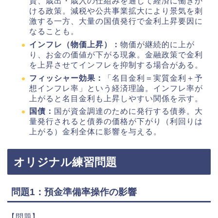
資、歳出・歳入の仕組みを通じて経済に働きか
ける政策。減税や公共事業拡大により景気を刺
激する一方、大量の国債発行で金利上昇要因に
なることも。
インフレ（物価上昇）：
物価が継続的に上が
り、お金の価値が下がる現象。金融政策で金利
を上昇させてインフレを抑制する場合がある。
フィッシャー効果：
「名目金利＝実質金利＋予
想インフレ率」という経済理論。インフレ率が
上がると名目金利も上昇しやすい関係を示す。
国債：
国が資金調達のために発行する債券。大
量発行されると債券の価格が下がり（利回りは
上がる）金利全体に影響を与える。
オリジナル練習問題
問題1：預金準備率操作の影響
【問題】