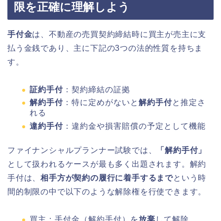
限を正確に理解しよう
手付金
は、不動産の売買契約締結時に買主が売主に支
払う金銭であり、主に下記の3つの法的性質を持ちま
す。
証約手付
：契約締結の証拠
解約手付
：特に定めがないと
解約手付
と推定さ
れる
違約手付
：違約金や損害賠償の予定として機能
ファイナンシャルプランナー試験では、
「解約手付」
として扱われるケースが最も多く出題されます。解約
手付は、
相手方が契約の履行に着手するまで
という時
間的制限の中で以下のような解除権を行使できます。
買主：手付金（解約手付）を
放棄
して解除