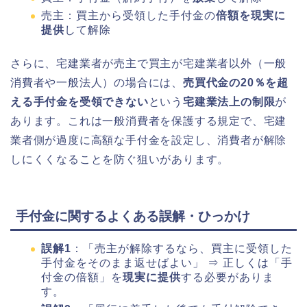
売主：買主から受領した手付金の
倍額を現実に
提供
して解除
さらに、宅建業者が売主で買主が宅建業者以外（一般
消費者や一般法人）の場合には、
売買代金の20％を超
える手付金を受領できない
という
宅建業法上の制限
が
あります。これは一般消費者を保護する規定で、宅建
業者側が過度に高額な手付金を設定し、消費者が解除
しにくくなることを防ぐ狙いがあります。
手付金に関するよくある誤解・ひっかけ
誤解1
：「売主が解除するなら、買主に受領した
手付金をそのまま返せばよい」 ⇒ 正しくは「手
付金の倍額」を
現実に提供
する必要がありま
す。