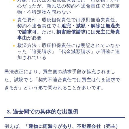
心だったが、新民法の契約不適合責任では特定
物・不特定物を問わない
責任要件：瑕疵担保責任では原則無過失責任、
契約不適合責任でも
追完・減額・解除は無過失
で請求可
。ただし
損害賠償請求には売主に帰責
事由
が必要
救済方法：瑕疵担保責任には明記されていなか
った「追完請求」「代金減額請求」が明確に追
加されている
民法改正により、買主側の請求手段が拡充されまし
た。試験でも「契約不適合責任では買主は何を請求で
きるか」という形で問われることが多いです。
3. 過去問での具体的な出題例
例えば、
「建物に雨漏りがあり、不動産会社（売主）