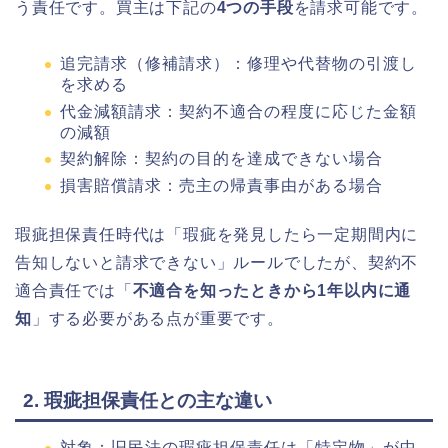
う責任です。買主は下記の
4つの手段
を請求可能です。
追完請求（修補請求）：修理や代替物の引渡し
を求める
代金減額請求：契約不適合の程度に応じた金額
の減額
契約解除：契約の目的を達成できない場合
損害賠償請求：売主の帰責事由がある場合
瑕疵担保責任時代は「瑕疵を発見したら一定期間内に
告知しないと請求できない」ルールでしたが、契約不
適合責任では「
不適合を知ったときから1年以内に通
知
」する必要がある点が重要です。
2. 瑕疵担保責任との主な違い
対象：旧民法の瑕疵担保責任は「特定物」が中