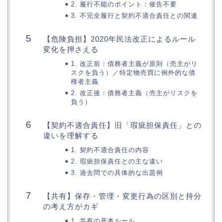
2. 履行不能のポイント：催告不要
3. 不完全履行と契約不適合責任との関連
【危険負担】2020年民法改正によるルール
変化を押さえる
1. 改正前：債務者主義が原則（売主がリ
スクを負う）／特定物売買に例外的な債
権者主義
2. 改正後：債務者主義（売主がリスクを
負う）
【契約不適合責任】旧「瑕疵担保責任」との
違いを理解する
1. 契約不適合責任の内容
2. 瑕疵担保責任との主な違い
3. 過去問での具体的な出題例
【共有】保存・管理・変更行為の区別と持分
の考え方がカギ
1. 共有の基本ルール