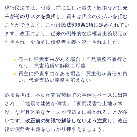
現行民法では、引渡し前に生じた滅失・毀損などは
売
主がそのリスクを負担
し、買主は代金の支払いを拒む
ことができます。これは
民法536条1項
に定められてい
ます。改正により、従来の例外的な債権者主義規定が
削除され、全面的に債務者主義へ統一されました。
売主に帰責事由がある場合：当然債務不履行と
なり、損害賠償や解除も可能
買主に帰責事由がある場合：買主側が責任を負
い、代金支払い義務も消えない
危険負担は、不動産売買契約での事例をベースに出題
され、「地震で建物が倒壊」「豪雨災害で土地が水
没」など具体的なケースが問題文に書かれることが多
いです。
改正前の知識で解答しないよう注意
し、改正
後の債務者主義をしっかり押さえましょう。