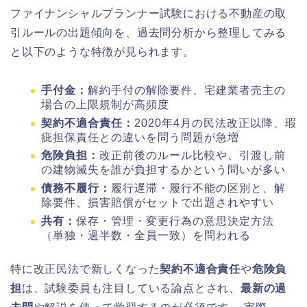
ファイナンシャルプランナー試験における不動産の取
引ルールの出題傾向を、過去問分析から整理してみる
と以下のような特徴が見られます。
手付金：
解約手付の解除要件、宅建業者売主の
場合の上限規制が高頻度
契約不適合責任：
2020年4月の民法改正以降、瑕
疵担保責任との違いを問う問題が急増
危険負担：
改正前後のルール比較や、引渡し前
の建物滅失を誰が負担するかという問いが多い
債務不履行：
履行遅滞・履行不能の区別と、解
除要件、損害賠償がセットで出題されやすい
共有：
保存・管理・変更行為の意思決定方法
（単独・過半数・全員一致）を問われる
特に改正民法で新しくなった
契約不適合責任
や
危険負
担
は、試験委員も注目している論点とされ、
最新の過