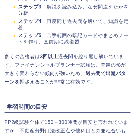
ステップ3
：解説を読み込み、なぜ間違えたかを
分析
ステップ4
：再度同じ過去問を解いて、知識を定
着
ステップ5
：苦手範囲の暗記カードやまとめノー
トを作り、直前期に総復習
多くの合格者は
3回以上
過去問を繰り返し解いていま
す。ファイナンシャルプランナー試験は、問題の形が
大きく変わらない傾向が強いため、
過去問で出題パタ
ーンを押さえる
ことが非常に有効です。
学習時間の目安
FP2級試験全体で150～300時間が目安と言われていま
すが、不動産分野は法改正点や他科目との兼ね合いも