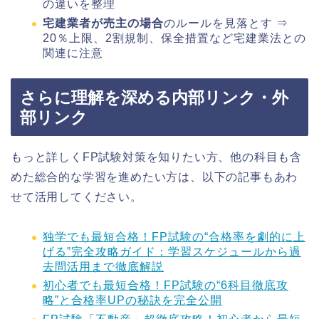
の違いを整理
宅建業者が売主の場合
のルールを見落とす ⇒
20％上限、2割規制、保全措置など宅建業法との
関連に注意
さらに理解を深める内部リンク・外
部リンク
もっと詳しくFP試験対策を知りたい方、他の科目も含
めた総合的な学習を進めたい方は、以下の記事もあわ
せて活用してください。
独学でも最短合格！FP試験の“合格率を劇的に上
げる”完全攻略ガイド：学習スケジュールから過
去問活用まで徹底解説
初心者でも最短合格！FP試験の“6科目徹底攻
略”と合格率UPの秘訣を完全公開