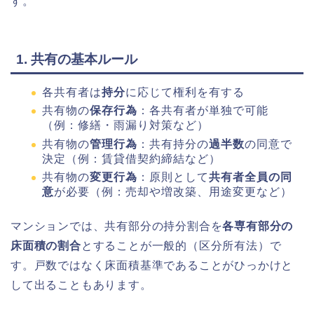
す。
1. 共有の基本ルール
各共有者は
持分
に応じて権利を有する
共有物の
保存行為
：各共有者が単独で可能
（例：修繕・雨漏り対策など）
共有物の
管理行為
：共有持分の
過半数
の同意で
決定（例：賃貸借契約締結など）
共有物の
変更行為
：原則として
共有者全員の同
意
が必要（例：売却や増改築、用途変更など）
マンションでは、共有部分の持分割合を
各専有部分の
床面積の割合
とすることが一般的（区分所有法）で
す。戸数ではなく床面積基準であることがひっかけと
して出ることもあります。