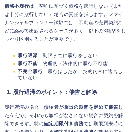
債務不履行
は、契約に基づく債務を履行しない（また
は十分に履行しない）場合の責任を指します。ファイ
ナンシャルプランナー試験では、不動産の売買契約な
どに絡めて出題されるケースが多く、以下の3類型をし
っかり区別することが重要です。
履行遅滞
：期限までに履行をしない
履行不能
：物理的・法律的に履行不可能
不完全履行
：履行はしたが、契約内容に適合し
ていない
1. 履行遅滞のポイント：催告と解除
履行遅滞の場合、債権者が
相当の期間を定めて催告
し
たうえで、それでも履行がなされない場合に契約を解
除できます。特に
確定期限付き債務
では期限到来時に
直ちに遅滞となり、
不確定期限付き債務
や期限の定め