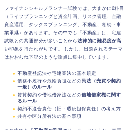
ファイナンシャルプランナー試験では、大まかに6科目
（ライフプランニングと資金計画、リスク管理、金融
資産運用、タックスプランニング、不動産、相続・事
業承継）があります。その中でも「不動産」は、宅建
試験との共通部分が多いことから
法律的に難易度が高
い
印象を持たれがちです。 しかし、出題されるテーマ
はおおむね下記のような論点に集中しています。
不動産登記法や宅建業法の基本規定
債務不履行や危険負担などの
民法（売買や契約
一般）のルール
賃貸契約や借地借家法などの
借地借家権に関す
るルール
契約不適合責任（旧：瑕疵担保責任）の考え方
共有や区分所有法の基本事項