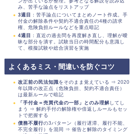
ンが出ているか整理。参考となる解説を読み込
み、苦手な論点をリストアップ
3週目
：苦手論点についてまとめノート作成。手
付金の解除条件や契約不適合責任の4種の請求
権、危険負担ルールなどを重点暗記
4週目
：直近の過去問を再度解き直し、理解が曖
昧な部分を潰す。試験当日の時間配分も意識し
て、模擬試験や総合演習を実施
よくあるミス・間違いを防ぐコツ
改正前の民法知識
をそのまま覚えている ⇒ 2020
年以降の改正点（危険負担、契約不適合責任）
は最新ルールで暗記
「手付金＝売買代金の一部」とのみ理解
してし
まう ⇒ 解約手付の解除権や倍返しルールもセッ
トで把握する
債務不履行
の3パターン（履行遅滞、履行不能、
不完全履行）を混同 ⇒ 催告と解除のタイミング