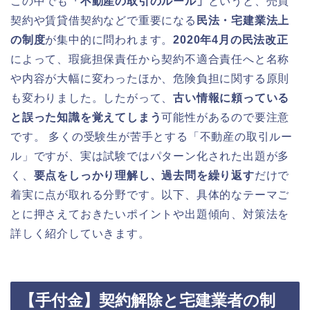
この中でも
「不動産の取引のルール」
というと、売買
契約や賃貸借契約などで重要になる
民法・宅建業法上
の制度
が集中的に問われます。
2020年4月の民法改正
によって、瑕疵担保責任から契約不適合責任へと名称
や内容が大幅に変わったほか、危険負担に関する原則
も変わりました。したがって、
古い情報に頼っている
と誤った知識を覚えてしまう
可能性があるので要注意
です。 多くの受験生が苦手とする「不動産の取引ルー
ル」ですが、実は試験ではパターン化された出題が多
く、
要点をしっかり理解し、過去問を繰り返す
だけで
着実に点が取れる分野です。以下、具体的なテーマご
とに押さえておきたいポイントや出題傾向、対策法を
詳しく紹介していきます。
【手付金】契約解除と宅建業者の制