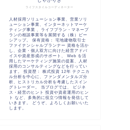
しゃかりき
ライフスタイルコーディネーター
人材採用ソリューション事業、営業ソリ
ューション事業、インターネットマーケ
ティング事業 、ライフプラン・マネープ
ランの相談事業等を展開する（株）ビー
シアップ。 保有資格： 宅地建物取引士
ファイナンシャルプランナー 資格を活か
し、企業・個人双方に向けた経営アドバ
イスや資産形成のサポート、 Web を活
用したマーケティング施策の提案、人材
採用のコンサルティングなどを行ってい
ます。 投資歴： 株式投資 12年 テクニカ
ル分析を中心に、ファンダメンタルズ分
析、ヒストリカル分析を考慮したスイン
グトレーダー。 当ブログでは、 ビジネ
ス・経営のヒント 投資や資産運用のヒン
ト など、多角的に役立つ情報を発信して
いきます。 どうぞ、よろしくお願いいた
します。