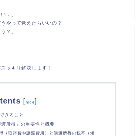
ない…」
どうやって覚えたらいいの？」
ろう？」
？
がスッキリ解決します！
tents
[
]
hide
できること
譲渡所得」の重要性と概要
得（取得費や譲渡費用）と譲渡所得の税率（短