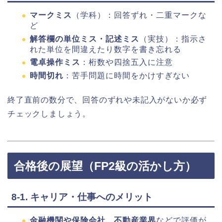
マークミス
（学科）：回答ずれ・二重マークな
ど
解答欄の単位ミス・記述ミス
（実技）：指示さ
れた単位を間違えたり数字を書き忘れる
電卓操作ミス
：桁数や四捨五入に注意
時間切れ
：苦手問題に時間をかけすぎない
終了直前の数分で、回答のずれや未記入がないか必ず
チェックしましょう。
合格後の展望（FP2級の活かし方）
8-1. キャリア・仕事へのメリット
金融機関や保険会社、不動産業界
などで評価が