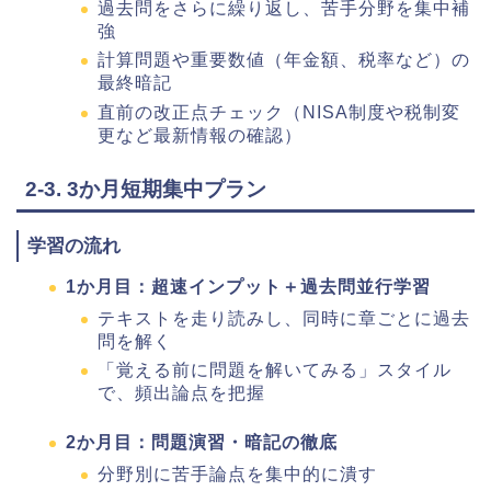
過去問をさらに繰り返し、苦手分野を集中補
強
計算問題や重要数値（年金額、税率など）の
最終暗記
直前の改正点チェック（NISA制度や税制変
更など最新情報の確認）
2-3. 3か月短期集中プラン
学習の流れ
1か月目：超速インプット＋過去問並行学習
テキストを走り読みし、同時に章ごとに過去
問を解く
「覚える前に問題を解いてみる」スタイル
で、頻出論点を把握
2か月目：問題演習・暗記の徹底
分野別に苦手論点を集中的に潰す