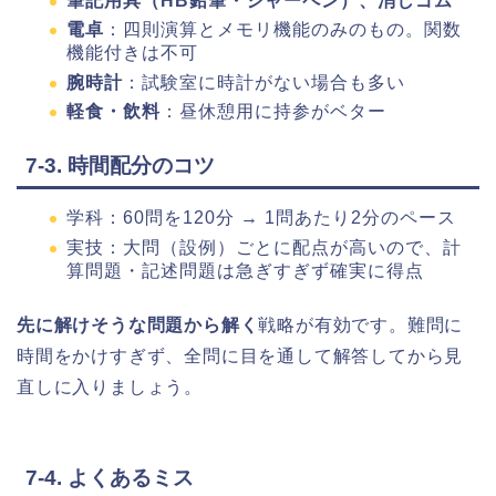
筆記用具（HB鉛筆・シャーペン）、消しゴム
電卓
：四則演算とメモリ機能のみのもの。関数
機能付きは不可
腕時計
：試験室に時計がない場合も多い
軽食・飲料
：昼休憩用に持参がベター
7-3. 時間配分のコツ
学科：60問を120分 → 1問あたり2分のペース
実技：大問（設例）ごとに配点が高いので、計
算問題・記述問題は急ぎすぎず確実に得点
先に解けそうな問題から解く
戦略が有効です。難問に
時間をかけすぎず、全問に目を通して解答してから見
直しに入りましょう。
7-4. よくあるミス