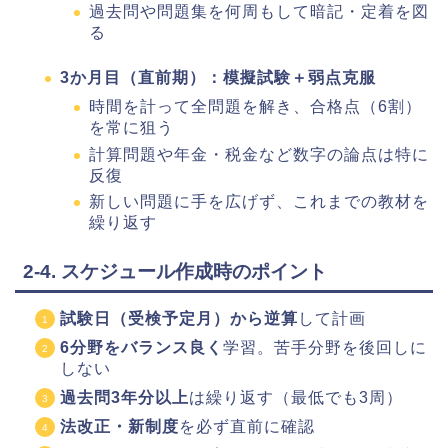
過去問や問題集を何周もして暗記・定着を図
る
3か月目（直前期）：模擬試験＋弱点克服
時間を計って全問題を解き、合格点（6割）
を常に狙う
計算問題や年金・税金など数字の論点は特に
反復
新しい問題に手を広げず、これまでの教材を
繰り返す
2-4. スケジュール作成時のポイント
試験日（受検予定月）から逆算
して計画
6分野をバランス良く
学習。苦手分野を後回しに
しない
過去問3年分以上
は繰り返す（最低でも3周）
法改正・新制度
を必ず直前に確認