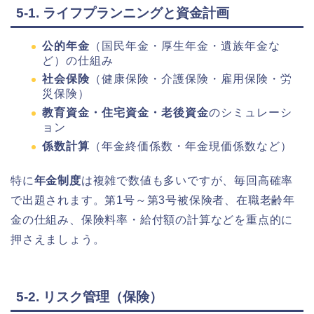
5-1. ライフプランニングと資金計画
公的年金
（国民年金・厚生年金・遺族年金な
ど）の仕組み
社会保険
（健康保険・介護保険・雇用保険・労
災保険）
教育資金・住宅資金・老後資金
のシミュレーシ
ョン
係数計算
（年金終価係数・年金現価係数など）
特に
年金制度
は複雑で数値も多いですが、毎回高確率
で出題されます。第1号～第3号被保険者、在職老齢年
金の仕組み、保険料率・給付額の計算などを重点的に
押さえましょう。
5-2. リスク管理（保険）