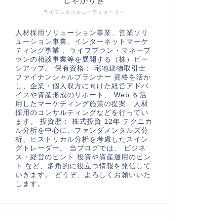
しゃかりき
ライフスタイルコーディネーター
人材採用ソリューション事業、営業ソリ
ューション事業、インターネットマーケ
ティング事業 、ライフプラン・マネープ
ランの相談事業等を展開する（株）ビー
シアップ。 保有資格： 宅地建物取引士
ファイナンシャルプランナー 資格を活か
し、企業・個人双方に向けた経営アドバ
イスや資産形成のサポート、 Web を活
用したマーケティング施策の提案、人材
採用のコンサルティングなどを行ってい
ます。 投資歴： 株式投資 12年 テクニカ
ル分析を中心に、ファンダメンタルズ分
析、ヒストリカル分析を考慮したスイン
グトレーダー。 当ブログでは、 ビジネ
ス・経営のヒント 投資や資産運用のヒン
ト など、多角的に役立つ情報を発信して
いきます。 どうぞ、よろしくお願いいた
します。