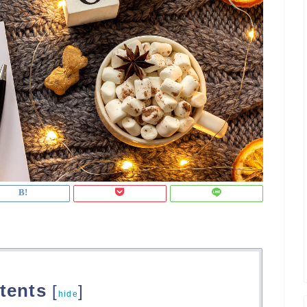
tents
[
]
hide