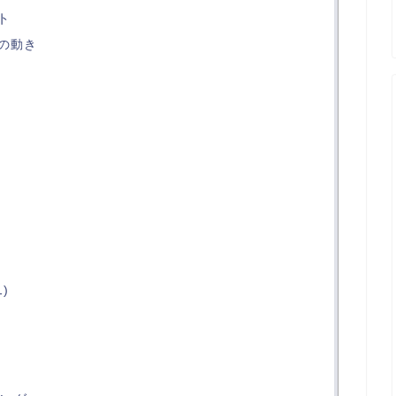
ト
の動き
)
1)
)