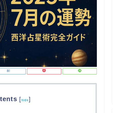
tents
[
]
hide