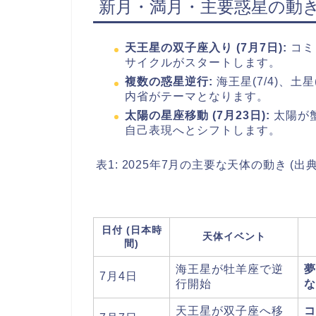
新月・満月・主要惑星の動
天王星の双子座入り (7月7日):
コミ
サイクルがスタートします。
複数の惑星逆行:
海王星(7/4)、土星
内省がテーマとなります。
太陽の星座移動 (7月23日):
太陽が
自己表現へとシフトします。
表1: 2025年7月の主要な天体の動き (出典
日付 (日本時
天体イベント
間)
海王星が牡羊座で逆
夢
7月4日
行開始
な
天王星が双子座へ移
コ