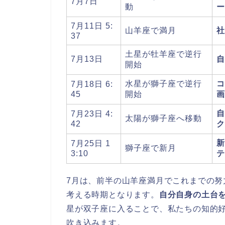
7月7日
動
ー
7月11日 5:
山羊座で満月
社
37
土星が牡羊座で逆行
7月13日
自
開始
水星が獅子座で逆行
コ
7月18日 6:
45
開始
画
自
7月23日 4:
太陽が獅子座へ移動
42
ク
新
7月25日 1
獅子座で新月
3:10
テ
7月は、前半の山羊座満月でこれまでの
考える時期となります。
自分自身の土台
星が双子座に入ることで、私たちの知的
吹き込みます。