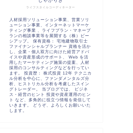
しゃかりき
ライフスタイルコーディネーター
人材採用ソリューション事業、営業ソリ
ューション事業、インターネットマーケ
ティング事業 、ライフプラン・マネープ
ランの相談事業等を展開する（株）ビー
シアップ。 保有資格： 宅地建物取引士
ファイナンシャルプランナー 資格を活か
し、企業・個人双方に向けた経営アドバ
イスや資産形成のサポート、 Web を活
用したマーケティング施策の提案、人材
採用のコンサルティングなどを行ってい
ます。 投資歴： 株式投資 12年 テクニカ
ル分析を中心に、ファンダメンタルズ分
析、ヒストリカル分析を考慮したスイン
グトレーダー。 当ブログでは、 ビジネ
ス・経営のヒント 投資や資産運用のヒン
ト など、多角的に役立つ情報を発信して
いきます。 どうぞ、よろしくお願いいた
します。