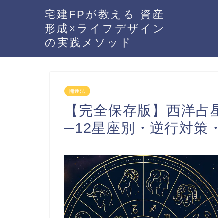
宅建FPが教える 資産
形成×ライフデザイン
の実践メソッド
開運法
【完全保存版】西洋占星
─12星座別・逆行対策