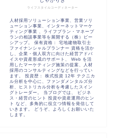
しゃかりき
ライフスタイルコーディネーター
人材採用ソリューション事業、営業ソリ
ューション事業、インターネットマーケ
ティング事業 、ライフプラン・マネープ
ランの相談事業等を展開する（株）ビー
シアップ。 保有資格： 宅地建物取引士
ファイナンシャルプランナー 資格を活か
し、企業・個人双方に向けた経営アドバ
イスや資産形成のサポート、 Web を活
用したマーケティング施策の提案、人材
採用のコンサルティングなどを行ってい
ます。 投資歴： 株式投資 12年 テクニカ
ル分析を中心に、ファンダメンタルズ分
析、ヒストリカル分析を考慮したスイン
グトレーダー。 当ブログでは、 ビジネ
ス・経営のヒント 投資や資産運用のヒン
ト など、多角的に役立つ情報を発信して
いきます。 どうぞ、よろしくお願いいた
します。