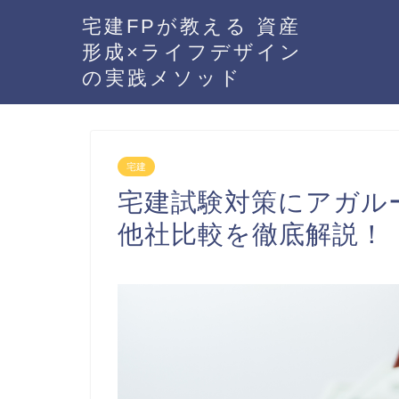
宅建FPが教える 資産
形成×ライフデザイン
の実践メソッド
宅建
宅建試験対策にアガル
他社比較を徹底解説！