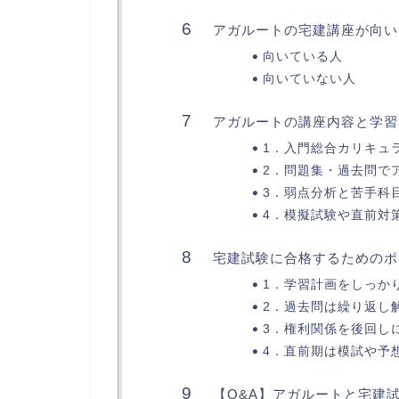
アガルートの宅建講座が向い
向いている人
向いていない人
アガルートの講座内容と学習
1．入門総合カリキュ
2．問題集・過去問で
3．弱点分析と苦手科
4．模擬試験や直前対
宅建試験に合格するためのポ
1．学習計画をしっか
2．過去問は繰り返し
3．権利関係を後回し
4．直前期は模試や予
【Q&A】アガルートと宅建