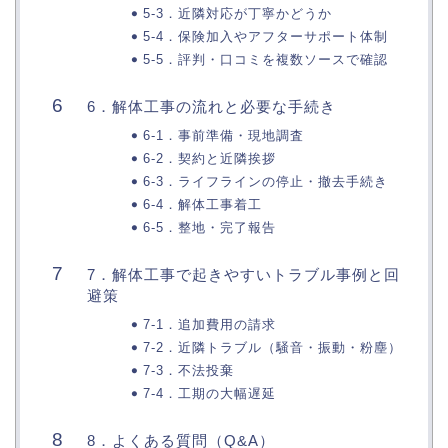
5-3．近隣対応が丁寧かどうか
5-4．保険加入やアフターサポート体制
5-5．評判・口コミを複数ソースで確認
6．解体工事の流れと必要な手続き
6-1．事前準備・現地調査
6-2．契約と近隣挨拶
6-3．ライフラインの停止・撤去手続き
6-4．解体工事着工
6-5．整地・完了報告
7．解体工事で起きやすいトラブル事例と回
避策
7-1．追加費用の請求
7-2．近隣トラブル（騒音・振動・粉塵）
7-3．不法投棄
7-4．工期の大幅遅延
8．よくある質問（Q&A）