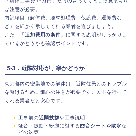
「解体工事費○○万円」だけのざっくりとした見積もり
は注意が必要。
内訳項目（解体費、廃材処理費、仮設費、運搬費な
ど）を細かく示してくれる業者を選びましょう。
また、「
追加費用の条件
」に関する説明がしっかりし
ているかどうかも確認ポイントです。
5-3．近隣対応が丁寧かどうか
東京都内の密集地での解体は、近隣住民とのトラブル
を避けるために細心の注意が必要です。以下を行って
くれる業者だと安心です。
工事前の
近隣挨拶
や工事説明
騒音・振動・粉塵に対する
防音シート
や
散水
な
どの対策