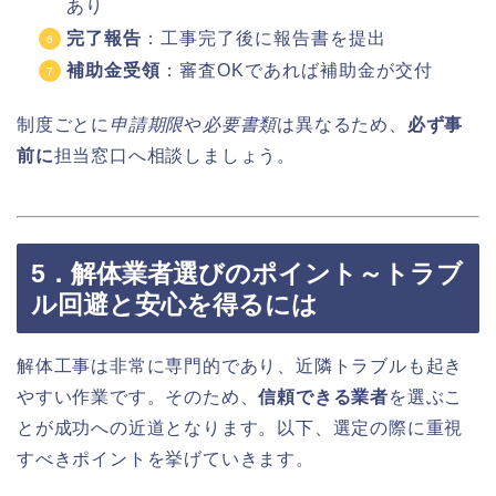
あり
完了報告
：工事完了後に報告書を提出
補助金受領
：審査OKであれば補助金が交付
制度ごとに
申請期限
や
必要書類
は異なるため、
必ず事
前に
担当窓口へ相談しましょう。
5．解体業者選びのポイント～トラブ
ル回避と安心を得るには
解体工事は非常に専門的であり、近隣トラブルも起き
やすい作業です。そのため、
信頼できる業者
を選ぶこ
とが成功への近道となります。以下、選定の際に重視
すべきポイントを挙げていきます。