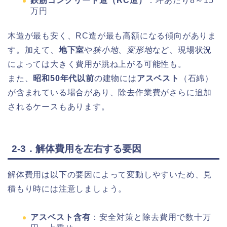
鉄筋コンクリート造（RC造）
：坪あたり8～15
万円
木造が最も安く、RC造が最も高額になる傾向がありま
す。加えて、
地下室
や
狭小地
、
変形地
など、現場状況
によっては大きく費用が跳ね上がる可能性も。
また、
昭和50年代以前
の建物には
アスベスト
（石綿）
が含まれている場合があり、除去作業費がさらに追加
されるケースもあります。
2-3．解体費用を左右する要因
解体費用は以下の要因によって変動しやすいため、見
積もり時には注意しましょう。
アスベスト含有
：安全対策と除去費用で数十万