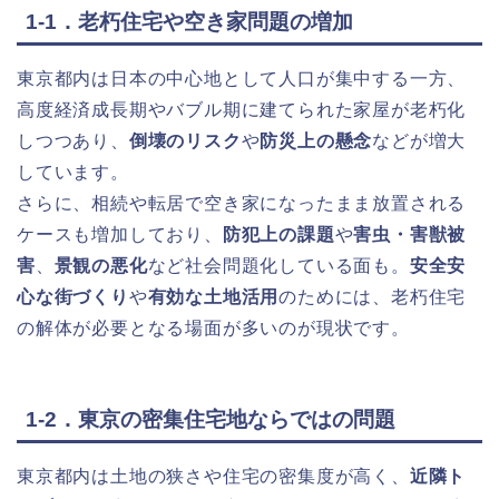
1-1．老朽住宅や空き家問題の増加
東京都内は日本の中心地として人口が集中する一方、
高度経済成長期やバブル期に建てられた家屋が老朽化
しつつあり、
倒壊のリスク
や
防災上の懸念
などが増大
しています。
さらに、相続や転居で空き家になったまま放置される
ケースも増加しており、
防犯上の課題
や
害虫・害獣被
害
、
景観の悪化
など社会問題化している面も。
安全安
心な街づくり
や
有効な土地活用
のためには、老朽住宅
の解体が必要となる場面が多いのが現状です。
1-2．東京の密集住宅地ならではの問題
東京都内は土地の狭さや住宅の密集度が高く、
近隣ト