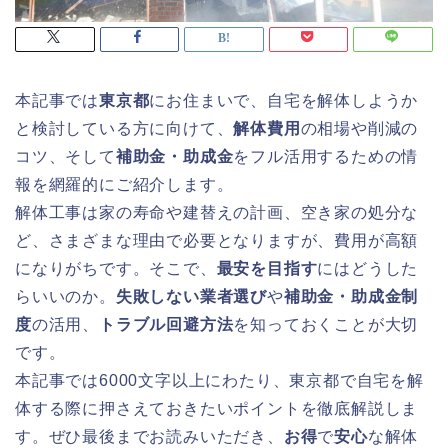
本記事では
東京都
にお住まいで、自宅を解体しようか
と検討している方に向けて、
解体費用
の相場や削減の
コツ、そして
補助金・助成金
をフル活用するための情
報を網羅的にご紹介します。
解体工事は家の寿命や建替えの計画、空き家の処分な
ど、さまざまな理由で必要となりますが、費用が高額
になりがちです。そこで、
最安を目指す
にはどうした
らいいのか。
失敗しない業者選び
や
補助金・助成金制
度
の活用、
トラブル回避方法
を知っておくことが大切
です。
本記事では6000文字以上にわたり、東京都で自宅を解
体する際に押さえておきたいポイントを徹底解説しま
す。ぜひ最後までお読みいただき、
お得
で
安心
な解体