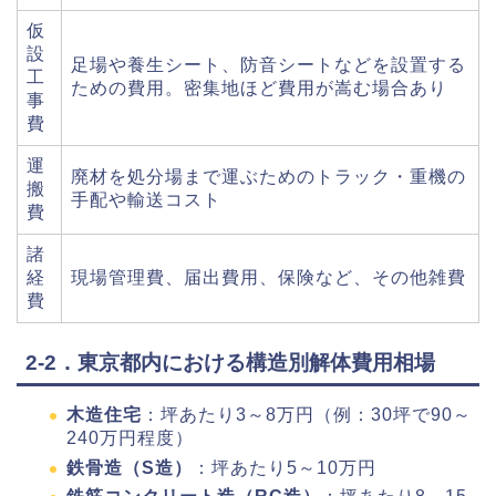
仮
設
足場や養生シート、防音シートなどを設置する
工
ための費用。密集地ほど費用が嵩む場合あり
事
費
運
廃材を処分場まで運ぶためのトラック・重機の
搬
手配や輸送コスト
費
諸
経
現場管理費、届出費用、保険など、その他雑費
費
2-2．東京都内における構造別解体費用相場
木造住宅
：坪あたり3～8万円（例：30坪で90～
240万円程度）
鉄骨造（S造）
：坪あたり5～10万円