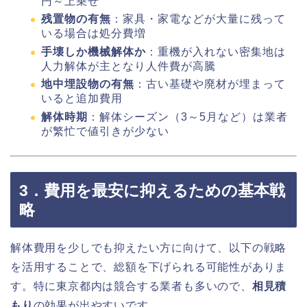
円～上乗せ
残置物の有無
：家具・家電などが大量に残って
いる場合は処分費増
手壊しか機械解体か
：重機が入れない密集地は
人力解体が主となり人件費が高騰
地中埋設物の有無
：古い基礎や廃材が埋まって
いると追加費用
解体時期
：解体シーズン（3～5月など）は業者
が繁忙で値引きが少ない
3．費用を最安に抑えるための基本戦
略
解体費用を少しでも抑えたい方に向けて、以下の戦略
を活用することで、総額を下げられる可能性がありま
す。特に東京都内は競合する業者も多いので、
相見積
もり
の効果が出やすいです。