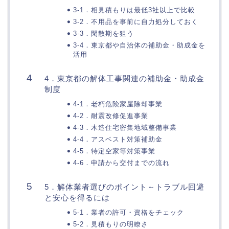
3-1．相見積もりは最低3社以上で比較
3-2．不用品を事前に自力処分しておく
3-3．閑散期を狙う
3-4．東京都や自治体の補助金・助成金を
活用
4．東京都の解体工事関連の補助金・助成金
制度
4-1．老朽危険家屋除却事業
4-2．耐震改修促進事業
4-3．木造住宅密集地域整備事業
4-4．アスベスト対策補助金
4-5．特定空家等対策事業
4-6．申請から交付までの流れ
5．解体業者選びのポイント～トラブル回避
と安心を得るには
5-1．業者の許可・資格をチェック
5-2．見積もりの明瞭さ