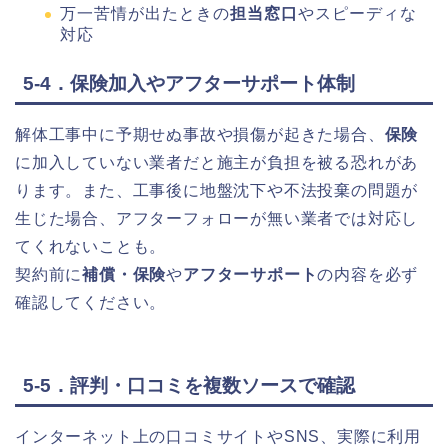
万一苦情が出たときの
担当窓口
やスピーディな
対応
5-4．保険加入やアフターサポート体制
解体工事中に予期せぬ事故や損傷が起きた場合、
保険
に加入していない業者だと施主が負担を被る恐れがあ
ります。また、工事後に地盤沈下や不法投棄の問題が
生じた場合、アフターフォローが無い業者では対応し
てくれないことも。
契約前に
補償・保険
や
アフターサポート
の内容を必ず
確認してください。
5-5．評判・口コミを複数ソースで確認
インターネット上の口コミサイトやSNS、実際に利用