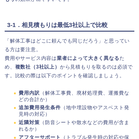
3-1．相見積もりは最低3社以上で比較
「解体工事はどこに頼んでも同じだろう」と思ってい
る方は要注意。
費用やサービス内容は
業者によって大きく異なる
た
め、
複数社（3社以上）
から見積もりを取るのは必須で
す。比較の際は以下のポイントを確認しましょう。
費用内訳
（解体工事費、廃材処理費、運搬費な
どの合計か）
追加費用発生条件
（地中埋設物やアスベスト発
見時の対応）
近隣対策
（防音シートや散水などの費用が含ま
れるか）
アフターサポート
（トラブル発生時の対応や保