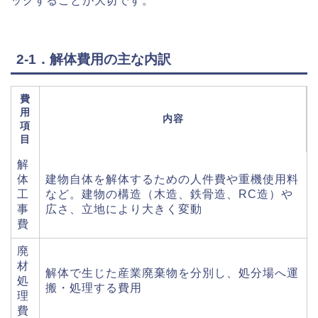
ックすることが大切です。
2-1．解体費用の主な内訳
費
用
内容
項
目
解
体
建物自体を解体するための人件費や重機使用料
工
など。建物の構造（木造、鉄骨造、RC造）や
事
広さ、立地により大きく変動
費
廃
材
解体で生じた産業廃棄物を分別し、処分場へ運
処
搬・処理する費用
理
費