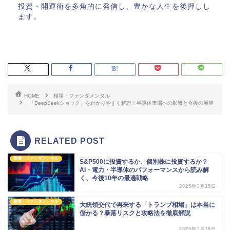
投資・開運術を多角的に発信し、豊かな人生を後押しし
ます。
HOME
相場・ファンダメンタル
「DeepSeekショック」をわかりやすく解説！半導体市場への影響と今後の展望
RELATED POST
相場・ファンダメンタル
S&P500に投資するか、個別株に投資するか？
AI・電力・半導体のパフォーマンスから読み解
く、今後10年の最適戦略
2025年1月25日
相場・ファンダメンタル
大統領交代で再来する「トランプ相場」は本当に
儲かる？暴落リスクと攻略法を徹底解説
2025年1月18日