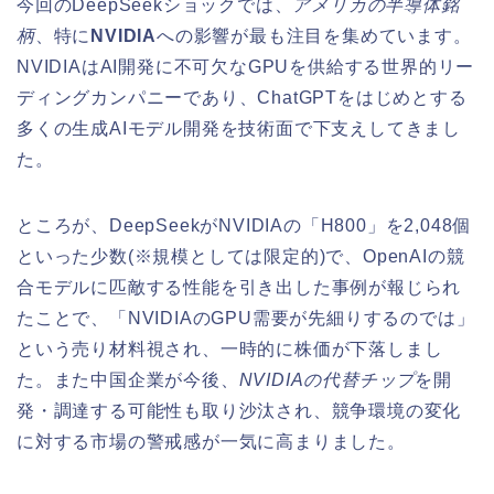
今回のDeepSeekショックでは、
アメリカの半導体銘
柄
、特に
NVIDIA
への影響が最も注目を集めています。
NVIDIAはAI開発に不可欠なGPUを供給する世界的リー
ディングカンパニーであり、ChatGPTをはじめとする
多くの生成AIモデル開発を技術面で下支えしてきまし
た。
ところが、DeepSeekがNVIDIAの「H800」を2,048個
といった少数(※規模としては限定的)で、OpenAIの競
合モデルに匹敵する性能を引き出した事例が報じられ
たことで、「NVIDIAのGPU需要が先細りするのでは」
という売り材料視され、一時的に株価が下落しまし
た。また中国企業が今後、
NVIDIAの代替チップ
を開
発・調達する可能性も取り沙汰され、競争環境の変化
に対する市場の警戒感が一気に高まりました。