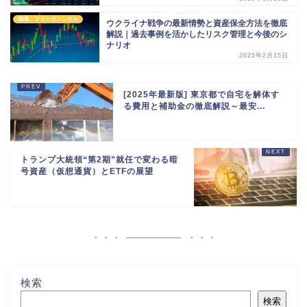
相場・ファンダメンタル
ウクライナ戦争の最新情勢と資産保全方法を徹底
解説｜過去事例を活かしたリスク管理と今後のシ
ナリオ
2025年2月15日
[2025年最新版] 東京都で自宅を解体す
る費用と補助金の徹底解説～最安...
トランプ大統領“第2期”就任で変わる暗
号資産（仮想通貨）とETFの展望
検索
検索