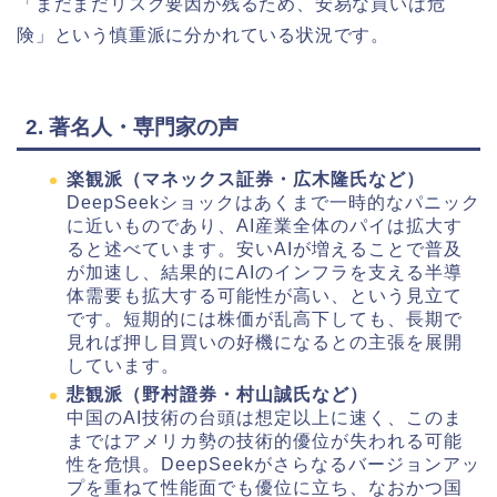
「まだまだリスク要因が残るため、安易な買いは危
険」という慎重派に分かれている状況です。
2. 著名人・専門家の声
楽観派（マネックス証券・広木隆氏など）
DeepSeekショックはあくまで一時的なパニック
に近いものであり、AI産業全体のパイは拡大す
ると述べています。安いAIが増えることで普及
が加速し、結果的にAIのインフラを支える半導
体需要も拡大する可能性が高い、という見立て
です。短期的には株価が乱高下しても、長期で
見れば押し目買いの好機になるとの主張を展開
しています。
悲観派（野村證券・村山誠氏など）
中国のAI技術の台頭は想定以上に速く、このま
まではアメリカ勢の技術的優位が失われる可能
性を危惧。DeepSeekがさらなるバージョンアッ
プを重ねて性能面でも優位に立ち、なおかつ国