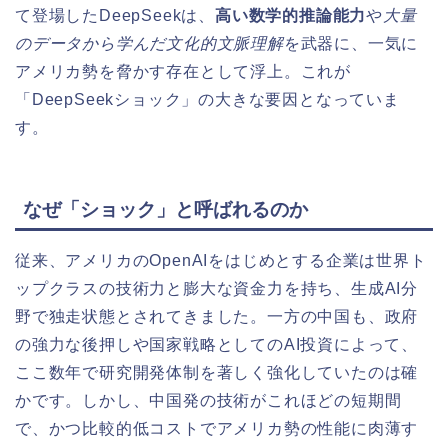
て登場したDeepSeekは、
高い数学的推論能力
や
大量
のデータから学んだ文化的文脈理解
を武器に、一気に
アメリカ勢を脅かす存在として浮上。これが
「DeepSeekショック」の大きな要因となっていま
す。
なぜ「ショック」と呼ばれるのか
従来、アメリカのOpenAIをはじめとする企業は世界ト
ップクラスの技術力と膨大な資金力を持ち、生成AI分
野で独走状態とされてきました。一方の中国も、政府
の強力な後押しや国家戦略としてのAI投資によって、
ここ数年で研究開発体制を著しく強化していたのは確
かです。しかし、中国発の技術がこれほどの短期間
で、かつ比較的低コストでアメリカ勢の性能に肉薄す