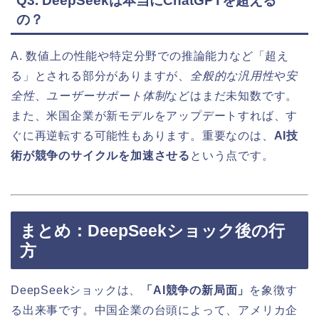
Q3. DeepSeekは本当にChatGPTを超える
の？
A. 数値上の性能や特定分野での推論能力など「超え
る」とされる部分がありますが、
全般的な汎用性
や
安
全性
、
ユーザーサポート体制
などはまだ未知数です。
また、米国企業が新モデルをアップデートすれば、す
ぐに再逆転する可能性もあります。重要なのは、
AI技
術が競争のサイクルを加速させる
という点です。
まとめ：DeepSeekショック後の行
方
DeepSeekショックは、
「AI競争の新局面」
を象徴す
る出来事です。中国企業の台頭によって、アメリカ企