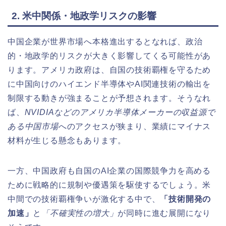
2. 米中関係・地政学リスクの影響
中国企業が世界市場へ本格進出するとなれば、政治
的・地政学的リスクが大きく影響してくる可能性があ
ります。アメリカ政府は、自国の技術覇権を守るため
に中国向けのハイエンド半導体やAI関連技術の輸出を
制限する動きが強まることが予想されます。そうなれ
ば、
NVIDIAなどのアメリカ半導体メーカーの収益源で
ある中国市場
へのアクセスが狭まり、業績にマイナス
材料が生じる懸念もあります。
一方、中国政府も自国のAI企業の国際競争力を高める
ために戦略的に規制や優遇策を駆使するでしょう。米
中間での技術覇権争いが激化する中で、
「技術開発の
加速」
と
「不確実性の増大」
が同時に進む展開になり