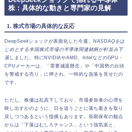
株：具体的な動きと専門家の見解
1. 株式市場の具体的な反応
DeepSeekショックが表面化した今週、
NASDAQをは
じめとする米国株式市場の半導体関連銘柄が軒並み下
落
しました。特にNVIDIAやAMD、IntelなどのGPU・
CPUメーカーは、「需要減退懸念」や「中国勢の台頭
を警戒する売り」に押され、一時的な急落を見せたの
です。
ただし、株価は乱高下しており、市場参加者の心理を
映し出すかのように、日を追うごとに落ち着きを取り
戻しつつあるという指摘もあります。長期保有の観点
からは「下落はむしろチャンス」という強気派と、