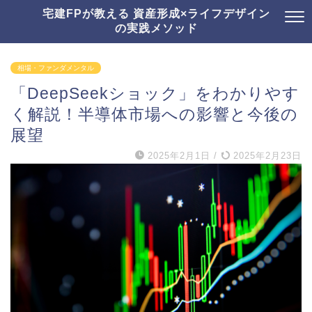
宅建FPが教える 資産形成×ライフデザイン
の実践メソッド
相場・ファンダメンタル
「DeepSeekショック」をわかりやす
く解説！半導体市場への影響と今後の
展望
2025年2月1日
/
2025年2月23日