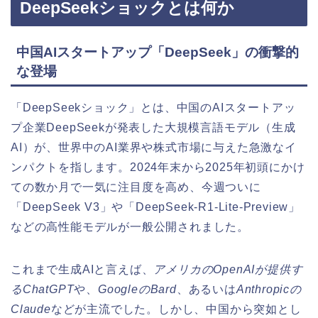
DeepSeekショックとは何か
中国AIスタートアップ「DeepSeek」の衝撃的
な登場
「DeepSeekショック」とは、中国のAIスタートアッ
プ企業DeepSeekが発表した大規模言語モデル（生成
AI）が、世界中のAI業界や株式市場に与えた急激なイ
ンパクトを指します。2024年末から2025年初頭にかけ
ての数か月で一気に注目度を高め、今週ついに
「DeepSeek V3」や「DeepSeek-R1-Lite-Preview」
などの高性能モデルが一般公開されました。
これまで生成AIと言えば、
アメリカのOpenAIが提供す
るChatGPT
や、
GoogleのBard
、あるいは
Anthropicの
Claude
などが主流でした。しかし、中国から突如とし