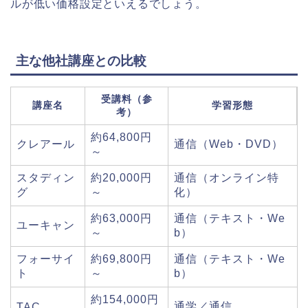
ルが低い価格設定といえるでしょう。
主な他社講座との比較
受講料（参
講座名
学習形態
考）
約64,800円
クレアール
通信（Web・DVD）
～
スタディン
約20,000円
通信（オンライン特
グ
～
化）
約63,000円
通信（テキスト・We
ユーキャン
～
b）
フォーサイ
約69,800円
通信（テキスト・We
ト
～
b）
約154,000円
通学／通信
TAC