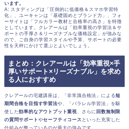
います。
A: スタディングは「圧倒的に低価格＆スマホ学習特
化」、ユーキャンは「基礎固めとブランド力」、フォ
ーサイトは「フルカラー教材と合格率の高さ」を特徴
としています。クレアールは「効率重視の学習法＆サ
ポートの手厚さ＆リーズナブルな価格設定」が強みな
ので、ご自身の学習スタイルや予算、サポートの必要
性を天秤にかけて選ぶとよいでしょう。
まとめ：クレアールは「効率重視×手
厚いサポート×リーズナブル」を求め
る人におすすめ
クレアールの宅建講座は、「非常識合格法」による
短
期間合格を目指す学習法
や、「パラレル学習法」を駆
使した
効率的なアウトプット重視
、さらに
回数無制限
の質問サポート
や
セーフティコース
といった充実した
仕組みが整っているのが最大の強みです。