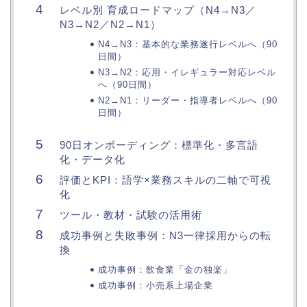
レベル別 育成ロードマップ（N4→N3／
N3→N2／N2→N1）
N4→N3：基本的な業務遂行レベルへ（90
日間）
N3→N2：応用・イレギュラー対応レベル
へ（90日間）
N2→N1：リーダー・指導者レベルへ（90
日間）
90日オンボーディング：標準化・多言語
化・データ化
評価とKPI：語学×業務スキルの二軸で可視
化
ツール・教材・試験の活用術
成功事例と失敗事例：N3一律採用からの転
換
成功事例：飲食業「金の独楽」
成功事例：小売系上場企業