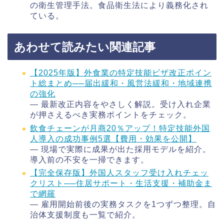
の衛生管理手法。食品衛生法により義務化され
ている。
あわせて読みたい関連記事
【2025年版】外食業の特定技能ビザ改正ポイン
ト総まとめ──届出緩和・風営法緩和・地域連携
の強化
― 最新改正内容をやさしく解説。受け入れ企業
が押さえるべき実務ポイントをチェック。
飲食チェーンが月商20％アップ！特定技能外国
人導入の成功事例5選【費用・効果を公開】
― 現場で実際に成果が出た採用モデルを紹介。
導入前の不安を一掃できます。
【完全保存版】外国人スタッフ受け入れチェッ
クリスト──住居サポート・生活支援・補助金ま
で網羅
― 雇用開始前後の実務タスクを1つずつ整理。自
治体支援制度も一覧で紹介。