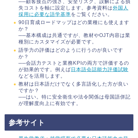
──顧客接点の強さ、安全リスク、誤解による損
失コストを軸に設定します。参考資料は
外国人
採用に必要な語学基準
をご覧ください。
90日育成ロードマップはどの業種にも使えます
か？
──基本構成は共通ですが、教材やOJT内容は業
種別にカスタマイズが必要です。
語学力の評価はどのように行うのが良いです
か？
──会話力テストと業務KPIの両方で評価するの
が効果的です。例えば
日本語会話能力評価試験
などを活用します。
教材は日本語だけでなく多言語化した方が良い
ですか？
──はい。特に安全衛生や法令関係は母国語併記
が理解度向上に有効です。
参考サイト