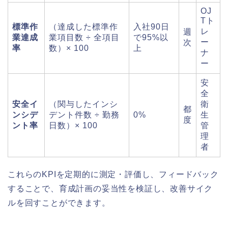
OJ
Tト
標準作
（達成した標準作
入社90日
レ
週
業達成
業項目数 ÷ 全項目
で95%以
ー
次
率
数）× 100
上
ナ
ー
安
全
安全イ
（関与したインシ
衛
都
ンシデ
デント件数 ÷ 勤務
0%
生
度
ント率
日数）× 100
管
理
者
これらのKPIを定期的に測定・評価し、フィードバック
することで、育成計画の妥当性を検証し、改善サイク
ルを回すことができます。