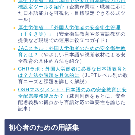
厚生労働省：就労場面で必要な日本語能力の目
標設定ツールを紹介
（企業が業種・職種に応じ
た日本語能力を可視化・目標設定できる公式ツ
ール）
厚生労働省：「外国人労働者の安全衛生管理
（手引き等）」
（安全衛生教育や多言語教材の
提供など現場での運用に役立つガイド）
JACスキル：外国人労働者のための安全衛生教
育とは？
（やさしい日本語や視覚教材による安
全教育の具体的方法を紹介）
GHRラボ：外国人労働者に必要な日本語教育と
は？方法や課題を具体的に
（JLPTレベル別の教
育ニーズと課題を詳しく解説）
OSHマネジメント：日本語のみの安全教育は安
全配慮義務違反か？
（裁判判例をもとに、安全
配慮義務の観点から言語対応の重要性を論じた
記事）
初心者のための用語集