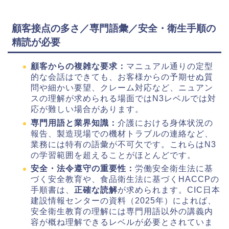
顧客接点の多さ／専門語彙／安全・衛生手順の
精読が必要
顧客からの複雑な要求：
マニュアル通りの定型
的な会話はできても、お客様からの予期せぬ質
問や細かい要望、クレーム対応など、ニュアン
スの理解が求められる場面ではN3レベルでは対
応が難しい場合があります。
専門用語と業界知識：
介護における身体状況の
報告、製造現場での機材トラブルの連絡など、
業務には特有の語彙が不可欠です。これらはN3
の学習範囲を超えることがほとんどです。
安全・法令遵守の重要性：
労働安全衛生法に基
づく安全教育や、食品衛生法に基づくHACCPの
手順書は、
正確な読解
が求められます。CIC日本
建設情報センターの資料（2025年）によれば、
安全衛生教育の理解には専門用語以外の講義内
容が概ね理解できるレベルが必要とされていま