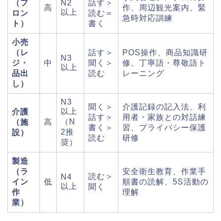
（フ
N2
話す＞
高
作、周辺観光案内、緊
以上
ロン
読む＝
急時対応訓練
ト）
書く
小売
（レ
話す＞
POS操作、商品知識研
N3
ジ・
中
聞く＞
修、丁寧語・尊敬語ト
以上
品出
読む
レーニング
し）
N3
聞く＞
介護記録の記入法、利
以上
介護
話す＞
用者・家族との対話練
（N
（施
高
書く＞
習、プライバシー保護
2推
設）
読む
研修
奨）
製造
（ラ
安全衛生教育、作業手
読む＞
N4
イン
低
順書の読解、5S活動の
以上
聞く
作
理解
業）