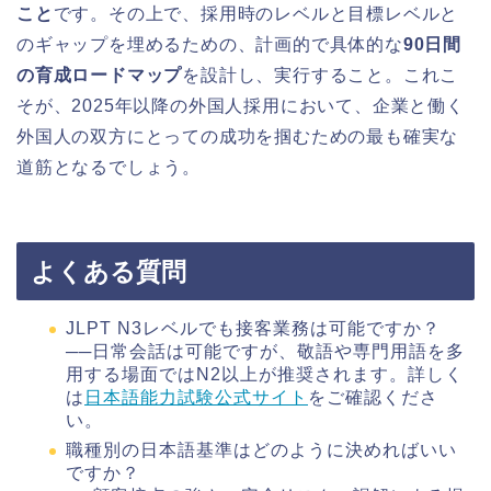
こと
です。その上で、採用時のレベルと目標レベルと
のギャップを埋めるための、計画的で具体的な
90日間
の育成ロードマップ
を設計し、実行すること。これこ
そが、2025年以降の外国人採用において、企業と働く
外国人の双方にとっての成功を掴むための最も確実な
道筋となるでしょう。
よくある質問
JLPT N3レベルでも接客業務は可能ですか？
──日常会話は可能ですが、敬語や専門用語を多
用する場面ではN2以上が推奨されます。詳しく
は
日本語能力試験公式サイト
をご確認くださ
い。
職種別の日本語基準はどのように決めればいい
ですか？