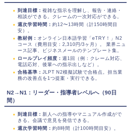
到達目標：
複雑な指示を理解し、報告・連絡・
相談ができる。クレームの一次対応ができる。
週次学習時間：
約12〜13時間（計150時間目
安）。
教材例：
オンライン日本語学習「eTRY！」N2
コース（費用目安：2,310円/3ヶ月）。 業界ニュ
ース記事、ビジネスメールのテンプレート集。
ロールプレイ頻度：
週1回（例：クレーム対応、
電話応対、後輩への指示出しなど）。
合格基準：
JLPT N2模擬試験で合格点。担当業
務の改善点を1つ提案・実行できる。
N2→N1：リーダー・指導者レベルへ（90日
間）
到達目標：
新人への指導やマニュアル作成がで
きる。会議で意見を発信できる。
週次学習時間：
約8時間（計100時間目安）。