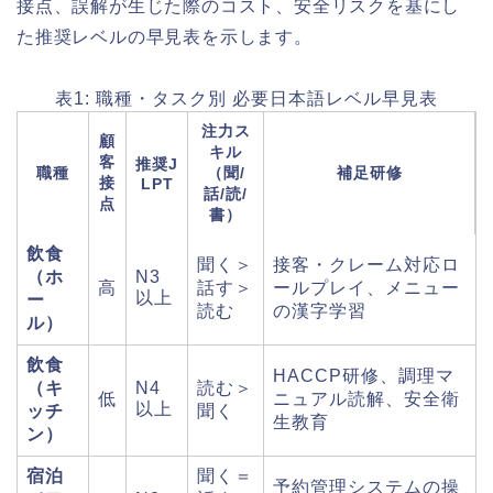
接点、誤解が生じた際のコスト、安全リスクを基にし
た推奨レベルの早見表を示します。
表1: 職種・タスク別 必要日本語レベル早見表
注力ス
顧
キル
客
推奨J
職種
（聞/
補足研修
接
LPT
話/読/
点
書）
飲食
聞く＞
接客・クレーム対応ロ
（ホ
N3
高
話す＞
ールプレイ、メニュー
以上
ー
読む
の漢字学習
ル）
飲食
HACCP研修、調理マ
（キ
N4
読む＞
低
ニュアル読解、安全衛
以上
ッチ
聞く
生教育
ン）
宿泊
聞く＝
予約管理システムの操