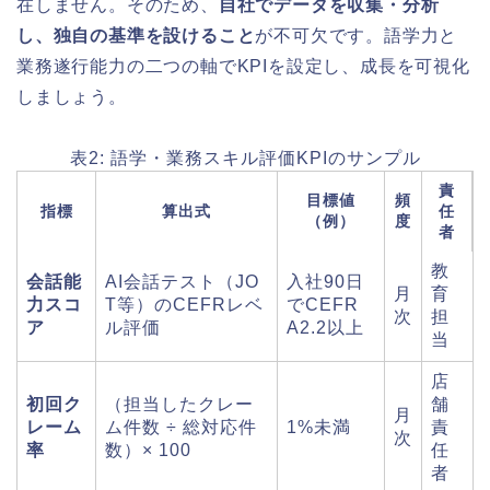
在しません。そのため、
自社でデータを収集・分析
し、独自の基準を設けること
が不可欠です。語学力と
業務遂行能力の二つの軸でKPIを設定し、成長を可視化
しましょう。
表2: 語学・業務スキル評価KPIのサンプル
責
目標値
頻
指標
算出式
任
（例）
度
者
教
会話能
AI会話テスト（JO
入社90日
月
育
力スコ
T等）のCEFRレベ
でCEFR
次
担
ア
ル評価
A2.2以上
当
店
初回ク
（担当したクレー
舗
月
レーム
ム件数 ÷ 総対応件
1%未満
責
次
率
数）× 100
任
者