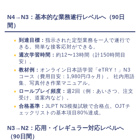
N4→N3：基本的な業務遂行レベルへ（90日
間）
到達目標：
指示された定型業務を一人で遂行で
きる。簡単な接客応対ができる。
週次学習時間：
約12〜13時間（計150時間目
安）。
教材例：
オンライン日本語学習「eTRY！」N3
コース（費用目安：1,980円/3ヶ月）。 社内用語
集、写真付き作業マニュアル。
ロールプレイ頻度：
週2回（例：あいさつ、注文
受け、道案内など）。
合格基準：
JLPT N3模擬試験で合格点。OJTチ
ェックリストの基本項目80%達成。
N3→N2：応用・イレギュラー対応レベルへ
（90日間）