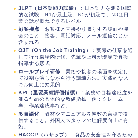
JLPT（日本語能力試験）
：日本語力を測る国際
的な試験。N1が最上級、N5が初級で、N3は日
常会話が概ねできるレベル。
顧客接点
：お客様と直接やり取りする場面や機
会のこと。接客、電話対応、メール返信などが
含まれる。
OJT（On the Job Training）
：実際の仕事を通
して行う職場内研修。先輩や上司が現場で直接
指導する形式。
ロールプレイ研修
：業務や接客の場面を想定し
て役割を演じながら行う訓練方法。実践的なス
キル向上に効果的。
KPI（重要業績評価指標）
：業務や目標達成度を
測るための具体的な数値指標。例：クレーム
率、作業達成率など。
多言語化
：教材やマニュアルを複数の言語で提
供すること。外国人スタッフの理解度向上に有
効。
HACCP（ハサップ）
：食品の安全性を守るため