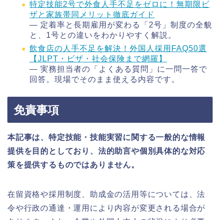
特定技能2号で外食人手不足をゼロに！無期限ビ
ザと家族帯同メリット徹底ガイド
― 定着率と長期雇用が変わる「2号」制度の全貌
と、1号との違いをわかりやすく解説。
飲食店の人手不足を解決！外国人採用FAQ50選
【JLPT・ビザ・社会保険まで網羅】
― 実務担当者の「よくある質問」に一問一答で
回答。現場でそのまま使える内容です。
免責事項
本記事は、特定技能・技能実習に関する一般的な情報
提供を目的としており、法的助言や個別具体的な対応
策を提供するものではありません。
在留資格や採用制度、助成金の活用等については、法
令や行政の通達・運用により内容が変更される場合が