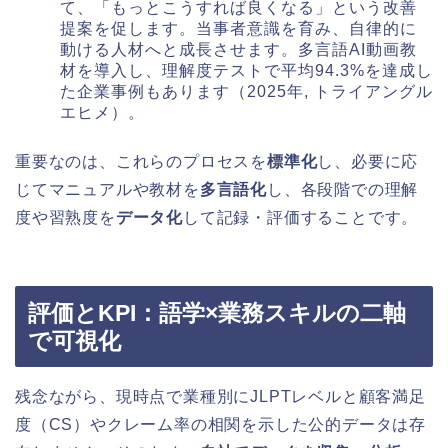
て、「もっとこうすれば良くなる」という改善
提案を促します。当事者意識を育み、自律的に
動ける人材へと成長させます。多言語AI動画教
材を導入し、理解度テストで平均94.3%を達成し
た企業事例もあります（2025年, トライアングル
エヒメ）。
重要なのは、これらのプロセスを
標準化
し、必要に応
じてマニュアルや教材を
多言語化
し、各段階での理解
度や習熟度を
データ化
して記録・評価することです。
評価とKPI：語学×業務スキルの二軸
で可視化
残念ながら、現時点で業種別にJLPTレベルと顧客満足
度（CS）やクレーム率の相関を示した公的データは存