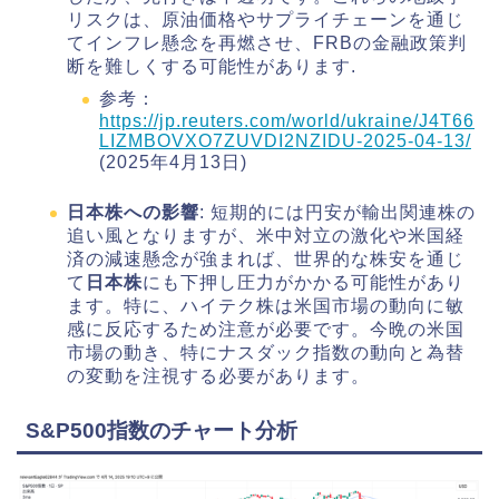
リスクは、原油価格やサプライチェーンを通じ
てインフレ懸念を再燃させ、FRBの金融政策判
断を難しくする可能性があります.
参考：
https://jp.reuters.com/world/ukraine/J4T66
LIZMBOVXO7ZUVDI2NZIDU-2025-04-13/
(2025年4月13日)
日本株への影響
: 短期的には円安が輸出関連株の
追い風となりますが、米中対立の激化や米国経
済の減速懸念が強まれば、世界的な株安を通じ
て
日本株
にも下押し圧力がかかる可能性があり
ます。特に、ハイテク株は米国市場の動向に敏
感に反応するため注意が必要です。今晩の米国
市場の動き、特にナスダック指数の動向と為替
の変動を注視する必要があります。
S&P500指数のチャート分析