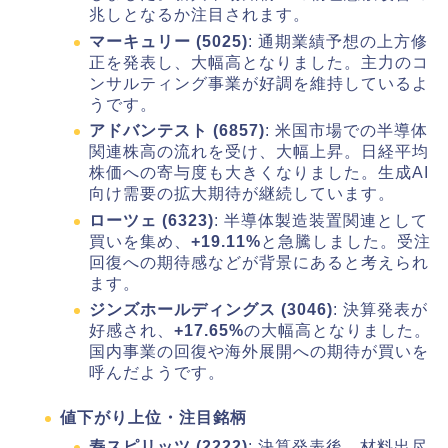
兆しとなるか注目されます。
マーキュリー (5025)
: 通期業績予想の上方修
正を発表し、大幅高となりました。主力のコ
ンサルティング事業が好調を維持しているよ
うです。
アドバンテスト (6857)
: 米国市場での半導体
関連株高の流れを受け、大幅上昇。日経平均
株価への寄与度も大きくなりました。生成AI
向け需要の拡大期待が継続しています。
ローツェ (6323)
: 半導体製造装置関連として
買いを集め、
+19.11%
と急騰しました。受注
回復への期待感などが背景にあると考えられ
ます。
ジンズホールディングス (3046)
: 決算発表が
好感され、
+17.65%
の大幅高となりました。
国内事業の回復や海外展開への期待が買いを
呼んだようです。
値下がり上位・注目銘柄
寿スピリッツ (2222)
: 決算発表後、材料出尽