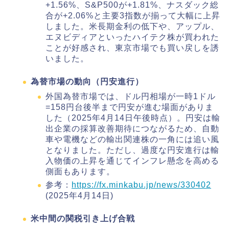
+1.56%、S&P500が+1.81%、ナスダック総
合が+2.06%と主要3指数が揃って大幅に上昇
しました。米長期金利の低下や、アップル、
エヌビディアといったハイテク株が買われた
ことが好感され、東京市場でも買い戻しを誘
いました。
為替市場の動向（円安進行）
外国為替市場では、ドル円相場が一時1ドル
=158円台後半まで円安が進む場面がありま
した（2025年4月14日午後時点）。円安は輸
出企業の採算改善期待につながるため、自動
車や電機などの輸出関連株の一角には追い風
となりました。ただし、過度な円安進行は輸
入物価の上昇を通じてインフレ懸念を高める
側面もあります。
参考：
https://fx.minkabu.jp/news/330402
(2025年4月14日)
米中間の関税引き上げ合戦