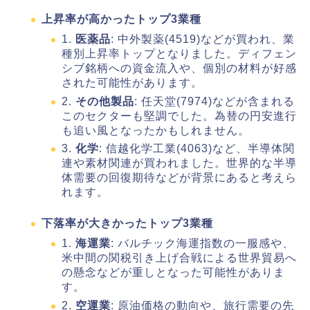
上昇率が高かったトップ3業種
1.
医薬品
: 中外製薬(4519)などが買われ、業
種別上昇率トップとなりました。ディフェン
シブ銘柄への資金流入や、個別の材料が好感
された可能性があります。
2.
その他製品
: 任天堂(7974)などが含まれる
このセクターも堅調でした。為替の円安進行
も追い風となったかもしれません。
3.
化学
: 信越化学工業(4063)など、半導体関
連や素材関連が買われました。世界的な半導
体需要の回復期待などが背景にあると考えら
れます。
下落率が大きかったトップ3業種
1.
海運業
: バルチック海運指数の一服感や、
米中間の関税引き上げ合戦による世界貿易へ
の懸念などが重しとなった可能性がありま
す。
2.
空運業
: 原油価格の動向や、旅行需要の先