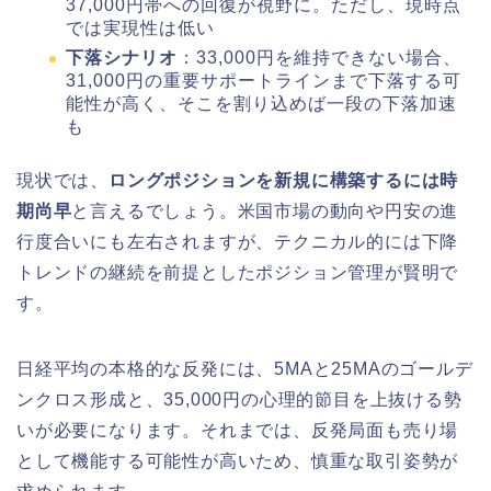
37,000円帯への回復が視野に。ただし、現時点
では実現性は低い
下落シナリオ
：33,000円を維持できない場合、
31,000円の重要サポートラインまで下落する可
能性が高く、そこを割り込めば一段の下落加速
も
現状では、
ロングポジションを新規に構築するには時
期尚早
と言えるでしょう。米国市場の動向や円安の進
行度合いにも左右されますが、テクニカル的には下降
トレンドの継続を前提としたポジション管理が賢明で
す。
日経平均の本格的な反発には、5MAと25MAのゴールデ
ンクロス形成と、35,000円の心理的節目を上抜ける勢
いが必要になります。それまでは、反発局面も売り場
として機能する可能性が高いため、慎重な取引姿勢が