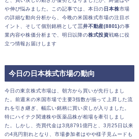
ど、買い戻しの動きが優勢となりましたが、終盤はや
や伸び悩みました。この記事では、本日の
日本株
市場
の詳細な動向分析から、今晩の米国株式市場の注目ポ
イント、そして個別銘柄として
三井不動産(8801)
の事
業内容や株価分析まで、明日以降の
株式投資
戦略に役
立つ情報お届けします
今日の日本株式市場の動向
今日の東京株式市場は、朝方から買いが先行しまし
た。前週末の米国市場で主要3指数が揃って上昇した流
れを引き継ぎ、幅広い銘柄に買い戻しが入りました。
特にハイテク関連株や医薬品株が相場を牽引しまし
た。しかし、売買代金は3兆8791億円と、3月25日以来
の4兆円割れとなり、市場参加者はやや様子見ムードも