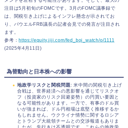
メントを左右する可能性があります。そして、最大の
注目は5月初旬のFOMCです。3月のFOMC議事録で
は、関税引き上げによるインフレ懸念が示されてお
り、パウエルFRB議長の記者会見での発言が注目され
ます。
参考：
https://equity.jiji.com/fed_boj_watch/o/1111
(2025年4月11日)
為替動向と日本株への影響
地政学リスクと関税問題
: 米中間の関税引き上げ
合戦は、世界経済への悪影響を通じてリスクオ
フ（投資家のリスク回避姿勢）の円買い要因と
なる可能性があります。一方で、有事のドル買
いが強まれば、ドル円相場は底堅く推移するか
もしれません。ウクライナ情勢に関するロシア
とトランプ大統領チームとの交渉報道もありま
したが、先行きは不透明です。これらの地政学