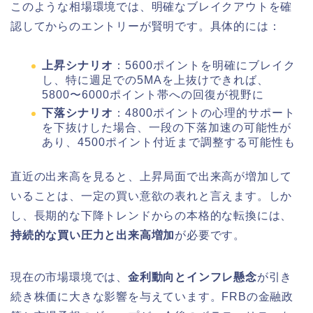
このような相場環境では、明確なブレイクアウトを確
認してからのエントリーが賢明です。具体的には：
上昇シナリオ
：5600ポイントを明確にブレイク
し、特に週足での5MAを上抜けできれば、
5800〜6000ポイント帯への回復が視野に
下落シナリオ
：4800ポイントの心理的サポート
を下抜けした場合、一段の下落加速の可能性が
あり、4500ポイント付近まで調整する可能性も
直近の出来高を見ると、上昇局面で出来高が増加して
いることは、一定の買い意欲の表れと言えます。しか
し、長期的な下降トレンドからの本格的な転換には、
持続的な買い圧力と出来高増加
が必要です。
現在の市場環境では、
金利動向とインフレ懸念
が引き
続き株価に大きな影響を与えています。FRBの金融政