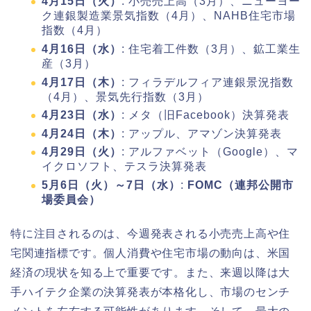
4月15日（火）
: 小売売上高（3月）、ニューヨー
ク連銀製造業景気指数（4月）、NAHB住宅市場
指数（4月）
4月16日（水）
: 住宅着工件数（3月）、鉱工業生
産（3月）
4月17日（木）
: フィラデルフィア連銀景況指数
（4月）、景気先行指数（3月）
4月23日（水）
: メタ（旧Facebook）決算発表
4月24日（木）
: アップル、アマゾン決算発表
4月29日（火）
: アルファベット（Google）、マ
イクロソフト、テスラ決算発表
5月6日（火）～7日（水）
:
FOMC（連邦公開市
場委員会）
特に注目されるのは、今週発表される小売売上高や住
宅関連指標です。個人消費や住宅市場の動向は、米国
経済の現状を知る上で重要です。また、来週以降は大
手ハイテク企業の決算発表が本格化し、市場のセンチ