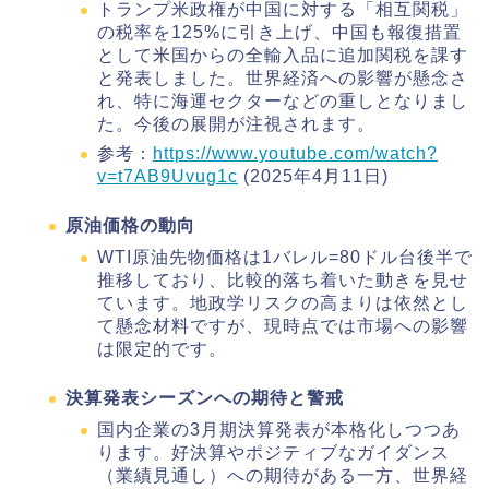
トランプ米政権が中国に対する「相互関税」
の税率を125%に引き上げ、中国も報復措置
として米国からの全輸入品に追加関税を課す
と発表しました。世界経済への影響が懸念さ
れ、特に海運セクターなどの重しとなりまし
た。今後の展開が注視されます。
参考：
https://www.youtube.com/watch?
v=t7AB9Uvug1c
(2025年4月11日)
原油価格の動向
WTI原油先物価格は1バレル=80ドル台後半で
推移しており、比較的落ち着いた動きを見せ
ています。地政学リスクの高まりは依然とし
て懸念材料ですが、現時点では市場への影響
は限定的です。
決算発表シーズンへの期待と警戒
国内企業の3月期決算発表が本格化しつつあ
ります。好決算やポジティブなガイダンス
（業績見通し）への期待がある一方、世界経