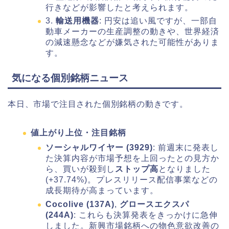
行きなどが影響したと考えられます。
3.
輸送用機器
: 円安は追い風ですが、一部自
動車メーカーの生産調整の動きや、世界経済
の減速懸念などが嫌気された可能性がありま
す。
気になる個別銘柄ニュース
本日、市場で注目された個別銘柄の動きです。
値上がり上位・注目銘柄
ソーシャルワイヤー (3929)
: 前週末に発表し
た決算内容が市場予想を上回ったとの見方か
ら、買いが殺到し
ストップ高
となりました
(+37.74%)。プレスリリース配信事業などの
成長期待が高まっています。
Cocolive (137A)
,
グロースエクスパ
(244A)
: これらも決算発表をきっかけに急伸
しました。新興市場銘柄への物色意欲改善の