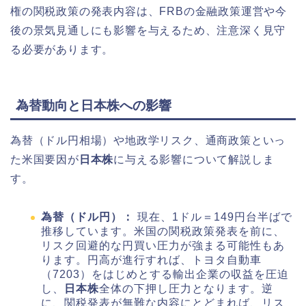
権の関税政策の発表内容は、FRBの金融政策運営や今
後の景気見通しにも影響を与えるため、注意深く見守
る必要があります。
為替動向と日本株への影響
為替（ドル円相場）や地政学リスク、通商政策といっ
た米国要因が
日本株
に与える影響について解説しま
す。
為替（ドル円）：
現在、1ドル＝149円台半ばで
推移しています。米国の関税政策発表を前に、
リスク回避的な円買い圧力が強まる可能性もあ
ります。円高が進行すれば、トヨタ自動車
（7203）をはじめとする輸出企業の収益を圧迫
し、
日本株
全体の下押し圧力となります。逆
に、関税発表が無難な内容にとどまれば、リス