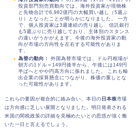
投資部門別売買動向では、海外投資家が現物株
と先物合計で6,982億円の大幅買い越し（5週ぶ
り）となったことが明らかになりました。 一方
で、個人投資家は3週連続の売り越し、信託銀行
も5週ぶりに売り越しており、主体別のスタンス
の違いがうかがえます。今後の海外投資家の動
向が市場の方向性を左右する可能性がありま
す。
為替の動向：
外国為替市場では、ドル円相場が
朝方の1ドル＝149円後半から、午後には149円
半ばへとやや円高方向に振れました。 これも輸
出企業の採算懸念につながり、株価の重しとな
った可能性があります。
これらの要因が複合的に絡み合い、本日の
日本株
市場
は方向感に乏しい展開となりました。明日発表される
米国の関税政策の詳細を見極めたいとの思惑が強く働
いた一日と言えるでしょう。