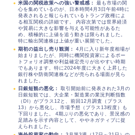
米国の関税政策への強い警戒感：
最も市場の関
心を集めているのが、日本時間4月3日午前4時に
発表されると報じられているトランプ政権によ
る相互関税の詳細です。 内容次第では世界経済
や貿易に大きな影響を与える可能性があるた
め、積極的に上値を追う動きは限られました。
特に輸出関連株は上値が重い展開でした。
期初の益出し売り観測：
4月に入り新年度相場が
始まりましたが、同時に機関投資家によるポー
トフォリオ調整や利益確定売りが出やすい時期
でもあります。特に2024年度に大きく上昇した
銀行株や防衛関連株などが売られる場面が見ら
れました。
日銀短観の悪化：
取引開始前に発表された3月の
日銀短観では、大企業・製造業の業況判断指数
（DI）がプラス12と、前回12月調査（プラス
13）から悪化し、市場予想（プラス13程度）も
下回りました。 4期ぶりの悪化であり、景況感の
足踏みを示す内容として、ややネガティブに捉
えられました。
海外投資家の動向：
3月第3週（17日～21日）の