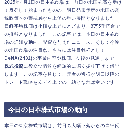
2025年4月1日の
日本株
市場は、前日の米国株高を受け
て反発して始まったものの、明日発表予定の米国の関
税政策への警戒感から上値の重い展開となりました。
日経平均
株価は小幅な上昇にとどまり、3万5千円台で
の推移となりました。この記事では、本日の
日本株
市
場の詳細な動向、影響を与えたニュース、そして今晩
の米国市場の注目点、さらには注目銘柄として
DeNA(2432)
の事業内容や株価、今後の見通しまで、
株式投資
に役立つ情報を網羅的に深く掘り下げて解説
します。この記事を通じて、読者の皆様が明日以降の
トレード戦略を立てる上での一助となれば幸いです。
今日の日本株式市場の動向
本日の東京株式市場は、前日の大幅下落からの自律反