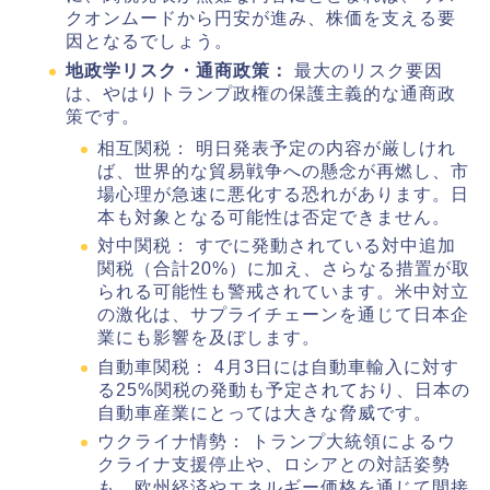
クオンムードから円安が進み、株価を支える要
因となるでしょう。
地政学リスク・通商政策：
最大のリスク要因
は、やはりトランプ政権の保護主義的な通商政
策です。
相互関税： 明日発表予定の内容が厳しけれ
ば、世界的な貿易戦争への懸念が再燃し、市
場心理が急速に悪化する恐れがあります。日
本も対象となる可能性は否定できません。
対中関税： すでに発動されている対中追加
関税（合計20%）に加え、さらなる措置が取
られる可能性も警戒されています。米中対立
の激化は、サプライチェーンを通じて日本企
業にも影響を及ぼします。
自動車関税： 4月3日には自動車輸入に対す
る25%関税の発動も予定されており、日本の
自動車産業にとっては大きな脅威です。
ウクライナ情勢： トランプ大統領によるウ
クライナ支援停止や、ロシアとの対話姿勢
も、欧州経済やエネルギー価格を通じて間接