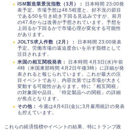
ISM製造業景況指数（3月）：
日本時間 23:00発
表予定。市場予想は48.5程度と、好不況の節目
である50を引き続き下回る見込みですが、前月
の47.8からは改善が予想されています。予想を
上回るか下回るかで市場心理が変化する可能性
があります。
JOLTS求人件数（2月）：
日本時間 23:00発表
予定。労働市場の逼迫度合いを示す指標として
注目されます。
米国の相互関税発表：
日本時間 4月3日(水)午前
4時（米国東部時間 4月2日午後3時）に詳細が発
表されると報じられています。これが最大の注
目イベントであり、内容次第では市場が大きく
変動する可能性があります。特に「相互関税」
の対象国や品目、「特定製品への関税」の詳細
が焦点となります。
その他：
今週は4月4日(金)に3月雇用統計の発表
も控えています。
これらの経済指標やイベントの結果、特にトランプ政