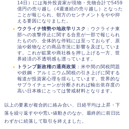
14日）には海外投資家が現物・先物合計で5459
億円の売り越し（4週連続の売り越し）となった
ことが報じられ、朝方のセンチメントをやや抑
える要因になりました。
ウクライナ情勢や地政学リスク
：ウクライナ東
部への攻撃停止に関する合意が一部で報じられ
たものの、全体的な停戦には至っておらず、原
油や穀物などの商品市況に影響を及ぼしていま
す。これが鉱業や商社株を押し上げる一方、世
界経済の不透明感も漂っています。
トランプ新政権の通商政策
：米中間の関税問題
や鉄鋼・アルミニウム関税の引き上げに関する
報道が投資家心理を揺らしています。世界的な
サプライチェーンが分断されれば輸出依存度の
高い日本株にとっては警戒材料となります。
以上の要素が複合的に絡み合い、日経平均は上昇・下
落を繰り返すやや荒い値動きのなか、最終的に前日比
わずかに続落して取引を終えました。