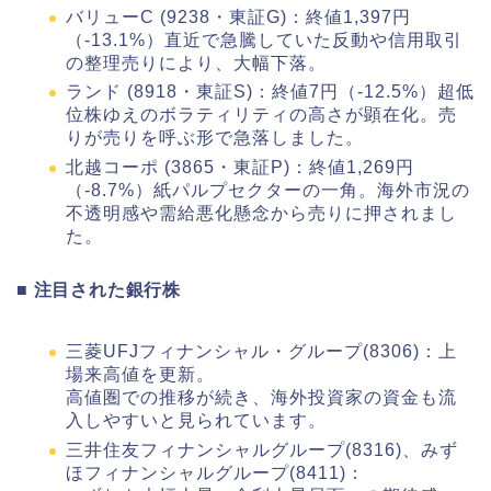
バリューC (9238・東証G)：終値1,397円
（-13.1%）直近で急騰していた反動や信用取引
の整理売りにより、大幅下落。
ランド (8918・東証S)：終値7円（-12.5%）超低
位株ゆえのボラティリティの高さが顕在化。売
りが売りを呼ぶ形で急落しました。
北越コーポ (3865・東証P)：終値1,269円
（-8.7%）紙パルプセクターの一角。海外市況の
不透明感や需給悪化懸念から売りに押されまし
た。
■ 注目された銀行株
三菱UFJフィナンシャル・グループ(8306)：上
場来高値を更新。
高値圏での推移が続き、海外投資家の資金も流
入しやすいと見られています。
三井住友フィナンシャルグループ(8316)、みず
ほフィナンシャルグループ(8411)：