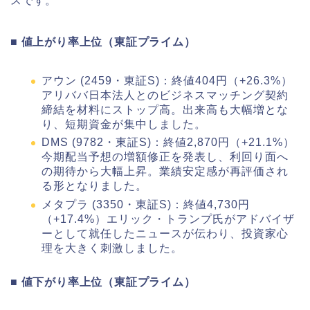
スです。
■ 値上がり率上位（東証プライム）
アウン (2459・東証S)：終値404円（+26.3%）
アリババ日本法人とのビジネスマッチング契約
締結を材料にストップ高。出来高も大幅増とな
り、短期資金が集中しました。
DMS (9782・東証S)：終値2,870円（+21.1%）
今期配当予想の増額修正を発表し、利回り面へ
の期待から大幅上昇。業績安定感が再評価され
る形となりました。
メタプラ (3350・東証S)：終値4,730円
（+17.4%）エリック・トランプ氏がアドバイザ
ーとして就任したニュースが伝わり、投資家心
理を大きく刺激しました。
■ 値下がり率上位（東証プライム）