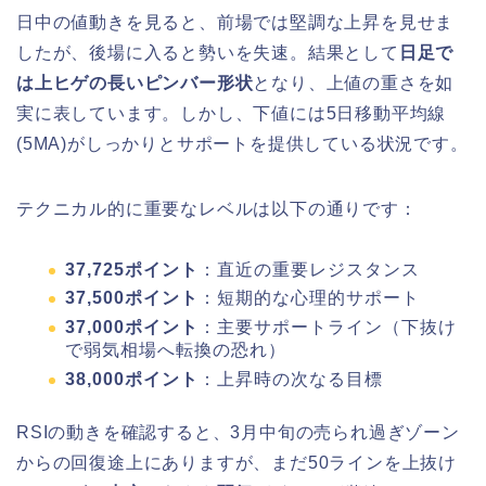
日中の値動きを見ると、前場では堅調な上昇を見せま
したが、後場に入ると勢いを失速。結果として
日足で
は上ヒゲの長いピンバー形状
となり、上値の重さを如
実に表しています。しかし、下値には5日移動平均線
(5MA)がしっかりとサポートを提供している状況です。
テクニカル的に重要なレベルは以下の通りです：
37,725ポイント
：直近の重要レジスタンス
37,500ポイント
：短期的な心理的サポート
37,000ポイント
：主要サポートライン（下抜け
で弱気相場へ転換の恐れ）
38,000ポイント
：上昇時の次なる目標
RSIの動きを確認すると、3月中旬の売られ過ぎゾーン
からの回復途上にありますが、まだ50ラインを上抜け