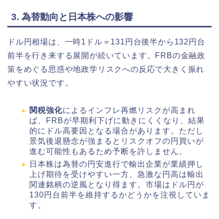
3. 為替動向と日本株への影響
ドル円相場は、一時1ドル＝131円台後半から132円台
前半を行き来する展開が続いています。FRBの金融政
策をめぐる思惑や地政学リスクへの反応で大きく振れ
やすい状況です。
関税強化
によるインフレ再燃リスクが高まれ
ば、FRBが早期利下げに動きにくくなり、結果
的にドル高要因となる場合があります。ただし
景気後退懸念が強まるとリスクオフの円買いが
進む可能性もあるため予断を許しません。
日本株は為替の円安進行で輸出企業が業績押し
上げ期待を受けやすい一方、急激な円高は輸出
関連銘柄の逆風となり得ます。市場はドル円が
130円台前半を維持するかどうかを注視していま
す。