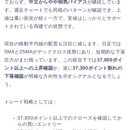
ておらず、
中立からやや弱気バイアス
が継続していま
す。週足チャートでも同様のパターンが確認でき、上
値は重い状況が続く一方で、安値はしっかりとサポー
トされている両建ての状態です。
現在の移動平均線の配置も注目に値します。日足では
5MAと25MAがデッドクロス状態にあり、短期的な下落
圧力がまだ残っています。この状況下では
37,800ポイ
ント以上への上昇確認
か、逆に
37,300ポイント割れの
下落確認
が明確な方向性を示すシグナルとなるでしょ
う。
トレード戦略としては：
37,800ポイント以上でのクローズを確認してか
らの買いエントリー