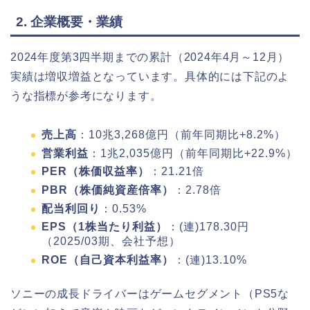
2. 企業概要・業績
2024年度第3四半期までの累計（2024年4月～12月）
実績は増収増益となっています。具体的には下記のよ
うな指標が参考になります。
売上高
：10兆3,268億円（前年同期比+8.2%）
営業利益
：1兆2,035億円（前年同期比+22.9%）
PER（株価収益率）
：21.21倍
PBR（株価純資産倍率）
：2.78倍
配当利回り
：0.53%
EPS（1株当たり利益）
：(連)178.30円
（2025/03期、会社予想）
ROE（自己資本利益率）
：(連)13.10%
ソニーの成長ドライバーはゲームセグメント（PS5な