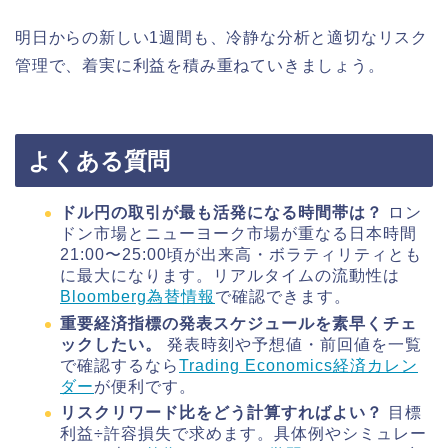
明日からの新しい1週間も、冷静な分析と適切なリスク
管理で、着実に利益を積み重ねていきましょう。
よくある質問
ドル円の取引が最も活発になる時間帯は？
ロン
ドン市場とニューヨーク市場が重なる日本時間
21:00〜25:00頃が出来高・ボラティリティとも
に最大になります。リアルタイムの流動性は
Bloomberg為替情報
で確認できます。
重要経済指標の発表スケジュールを素早くチェ
ックしたい。
発表時刻や予想値・前回値を一覧
で確認するなら
Trading Economics経済カレン
ダー
が便利です。
リスクリワード比をどう計算すればよい？
目標
利益÷許容損失で求めます。具体例やシミュレー