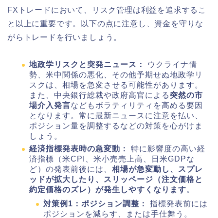
FXトレードにおいて、リスク管理は利益を追求するこ
と以上に重要です。以下の点に注意し、資金を守りな
がらトレードを行いましょう。
地政学リスクと突発ニュース：
ウクライナ情
勢、米中関係の悪化、その他予期せぬ地政学リ
スクは、相場を急変させる可能性があります。
また、中央銀行総裁や政府高官による
突然の市
場介入発言
などもボラティリティを高める要因
となります。常に最新ニュースに注意を払い、
ポジション量を調整するなどの対策を心がけま
しょう。
経済指標発表時の急変動：
特に影響度の高い経
済指標（米CPI、米小売売上高、日米GDPな
ど）の発表前後には、
相場が急変動し、スプレ
ッドが拡大したり、スリッページ（注文価格と
約定価格のズレ）が発生しやすくなります
。
対策例1：ポジション調整：
指標発表前には
ポジションを減らす、または手仕舞う。