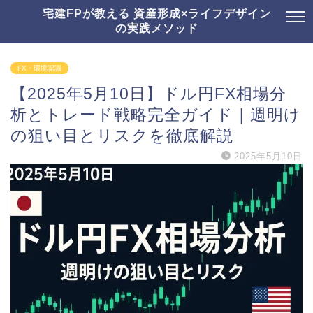
宅建FPが教える 資産形成×ライフデザイン
の実践メソッド
FX・環境認識
【2025年5月10日】ドル円FX相場分
析とトレード戦略完全ガイド｜週明け
の狙い目とリスクを徹底解説
2025年5月10日