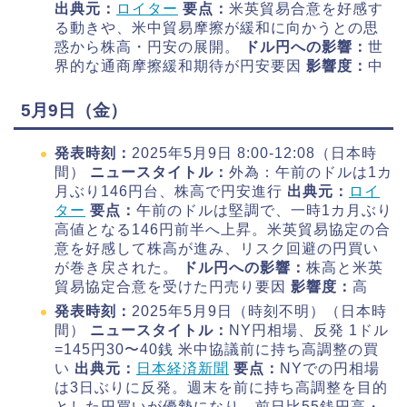
出典元：
ロイター
要点：
米英貿易合意を好感す
る動きや、米中貿易摩擦が緩和に向かうとの思
惑から株高・円安の展開。
ドル円への影響：
世
界的な通商摩擦緩和期待が円安要因
影響度：
中
5月9日（金）
発表時刻：
2025年5月9日 8:00-12:08（日本時
間）
ニュースタイトル：
外為：午前のドルは1カ
月ぶり146円台、株高で円安進行
出典元：
ロイ
ター
要点：
午前のドルは堅調で、一時1カ月ぶり
高値となる146円前半へ上昇。米英貿易協定の合
意を好感して株高が進み、リスク回避の円買い
が巻き戻された。
ドル円への影響：
株高と米英
貿易協定合意を受けた円売り要因
影響度：
高
発表時刻：
2025年5月9日（時刻不明）（日本時
間）
ニュースタイトル：
NY円相場、反発 1ドル
=145円30〜40銭 米中協議前に持ち高調整の買
い
出典元：
日本経済新聞
要点：
NYでの円相場
は3日ぶりに反発。週末を前に持ち高調整を目的
とした円買いが優勢になり、前日比55銭円高・