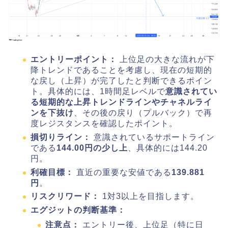
エントリーポイント：
上位足の大きな流れが下
降トレンドであることを考慮し、現在の短期的
な戻し（上昇）が完了したと判断できるポイン
ト。具体的には、1時間足レベルで
意識されてい
る短期的な上昇トレンドラインやチャネルライ
ンを下抜け
、その後の戻り（プルバック）で再
度レジスタンスを確認したポイント。
損切りライン：
意識されているサポートライン
である
144.00円の少し上
、具体的には144.20
円。
利確目標：
直近の重要な安値である
139.881
円
。
リスクリワード：
1対3以上を目指します。
エグジットの判断基準：
注意点：
エントリー後、上位足（特に日