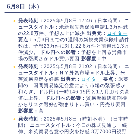
5月8日（木）
発表時刻：
2025年5月8日 17:46（日本時間）
ニ
ュースタイトル：
米新規失業保険申請1.3万件減
の22.8万件、予想以上に減少
出典元：
ロイター
要点：
5月3日までの1週間の新規失業保険申請件
数は、予想23万件に対し22.8万件と前週比1.3万
件減少。
ドル円への影響：
予想を上回る労働市
場の堅調さがドル買い要因
影響度：
中
発表時刻：
2025年5月8日 21:02（日本時間）
ニ
ュースタイトル：
ＮＹ外為市場＝ドル上昇、米
英貿易協定を好感
出典元：
ロイター
要点：
米英
間の二国間貿易協定合意により市場の緊張感が
和らぎ、ドル円は一時146.15円と1カ月ぶりの高
値に上昇。
ドル円への影響：
貿易摩擦緩和期待
からリスク選好が強まりドル買い・円売り要因
影響度：
高
発表時刻：
2025年5月8日（時刻不明）（日本時
間）
ニュースタイトル：
今日の株式見通し＝続
伸、米英貿易合意や円安を好感 3万7000円視野