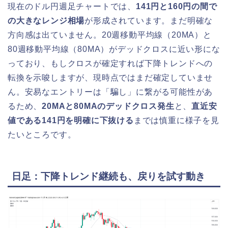
現在のドル円週足チャートでは、
141円と160円の間で
の大きなレンジ相場
が形成されています。まだ明確な
方向感は出ていません。20週移動平均線（20MA）と
80週移動平均線（80MA）がデッドクロスに近い形にな
っており、もしクロスが確定すれば下降トレンドへの
転換を示唆しますが、現時点ではまだ確定していませ
ん。安易なエントリーは「騙し」に繋がる可能性があ
るため、
20MAと80MAのデッドクロス発生
と、
直近安
値である141円を明確に下抜ける
までは慎重に様子を見
たいところです。
日足：下降トレンド継続も、戻りを試す動き