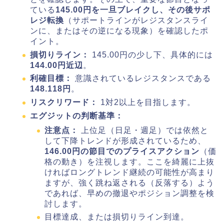
ている
145.00円を一旦ブレイクし、その後サポ
レジ転換
（サポートラインがレジスタンスライ
ンに、またはその逆になる現象）を確認したポ
イント。
損切りライン：
145.00円の少し下、具体的には
144.00円近辺
。
利確目標：
意識されているレジスタンスである
148.118円
。
リスクリワード：
1対2以上を目指します。
エグジットの判断基準：
注意点：
上位足（日足・週足）では依然と
して下降トレンドが形成されているため、
146.00円の節目でのプライスアクション
（価
格の動き）を注視します。ここを綺麗に上抜
ければロングトレンド継続の可能性が高まり
ますが、強く跳ね返される（反落する）よう
であれば、早めの撤退やポジション調整を検
討します。
目標達成、または損切りライン到達。