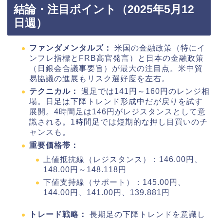
結論・注目ポイント（2025年5月12
日週）
ファンダメンタルズ：
米国の金融政策（特にイ
ンフレ指標とFRB高官発言）と日本の金融政策
（日銀会合議事要旨）が最大の注目点。米中貿
易協議の進展もリスク選好度を左右。
テクニカル：
週足では141円～160円のレンジ相
場。日足は下降トレンド形成中だが戻りを試す
展開。4時間足は146円がレジスタンスとして意
識される。1時間足では短期的な押し目買いのチ
ャンスも。
重要価格帯：
上値抵抗線（レジスタンス）：146.00円、
148.00円～148.118円
下値支持線（サポート）：145.00円、
144.00円、141.00円、139.881円
トレード戦略：
長期足の下降トレンドを意識し