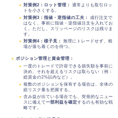
対策例2：ロット管理：
通常よりも取引ロッ
トを小さくする。
対策例3：指値・逆指値の工夫：
成行注文で
はなく、事前に指値・逆指値注文を入れてお
く。ただし、スリッページのリスクは残りま
す。
対策例4：様子見：
無理にトレードせず、相
場が落ち着くのを待つ。
ポジション管理と資金管理：
一度のトレードで許容できる損失額を事前に
決め、それを超えるリスクは取らない（例：
総資金の2%以内など）。
複数のポジションを保有する場合は、全体の
総リスク量を把握する。
含み益が出ている場合でも、突発的なニュー
スに備えて
一部利益を確定
するのも有効な戦
略です。