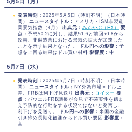
5月5日（月）
発表時刻：
2025年5月5日（時刻不明）（日本時
間）
ニュースタイトル：
アメリカ・ISM非製造
業景気指数（4月）
出典元：
みんかぶ（FX）
要
点：
予想50.2に対し、結果51.6と前回50.8から
改善。非製造業における景気の拡大が加速した
ことを示す結果となった。
ドル円への影響：
予
想を上回る結果はドル買い材料
影響度：
中
5月7日（水）
発表時刻：
2025年5月7日（時刻不明）（日本時
間）
ニュースタイトル：
NY外為市場＝ドル上
昇、FRBは利下げ見送り
出典元：
ロイター
要
点：
パウエルFRB議長が会見で不確実性を踏ま
え予防的な行動をする状況ではないと発言し、
利下げを見送り。
ドル円への影響：
米国の金融
引き締め長期化観測からドル買い要因
影響度：
高