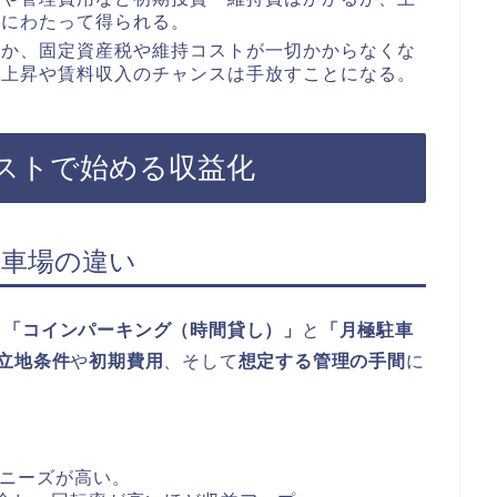
期にわたって得られる。
ほか、固定資産税や維持コストが一切かからなくな
価上昇や賃料収入のチャンスは手放すことになる。
コストで始める収益化
駐車場の違い
て
「コインパーキング（時間貸し）」
と
「月極駐車
立地条件
や
初期費用
、そして
想定する管理の手間
に
でニーズが高い。