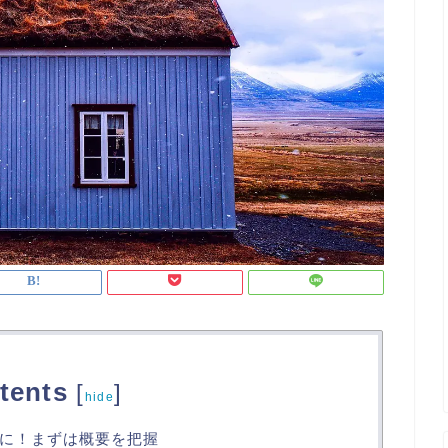
tents
[
]
hide
に！まずは概要を把握