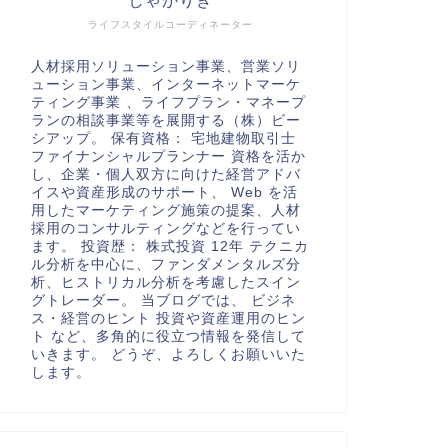
しゃかりき
ライフスタイルコーディネーター
人材採用ソリューション事業、営業ソリ
ューション事業、インターネットマーケ
ティング事業 、ライフプラン・マネープ
ランの相談事業等を展開する（株）ビー
シアップ。 保有資格： 宅地建物取引士
ファイナンシャルプランナー 資格を活か
し、企業・個人双方に向けた経営アドバ
イスや資産形成のサポート、 Web を活
用したマーケティング施策の提案、人材
採用のコンサルティングなどを行ってい
ます。 投資歴： 株式投資 12年 テクニカ
ル分析を中心に、ファンダメンタルズ分
析、ヒストリカル分析を考慮したスイン
グトレーダー。 当ブログでは、 ビジネ
ス・経営のヒント 投資や資産運用のヒン
ト など、多角的に役立つ情報を発信して
いきます。 どうぞ、よろしくお願いいた
します。