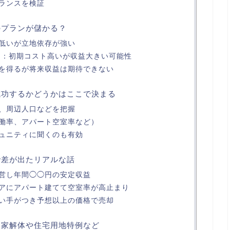
ランスを検証
のプランが儲かる？
低いが立地依存が強い
）：初期コスト高いが収益大きい可能性
を得るが将来収益は期待できない
 成功するかどうかはここで決まる
、周辺人口などを把握
働率、アパート空室率など）
ュニティに聞くのも有効
で差が出たリアルな話
営し年間◯◯円の安定収益
アにアパート建てて空室率が高止まり
い手がつき予想以上の価格で売却
き家解体や住宅用地特例など