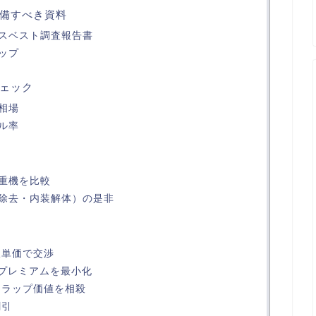
備すべき資料
スベスト調査報告書
ップ
ェック
相場
ル率
重機を比較
除去・内装解体）の是非
訳単価で交渉
クプレミアムを最小化
クラップ価値を相殺
割引