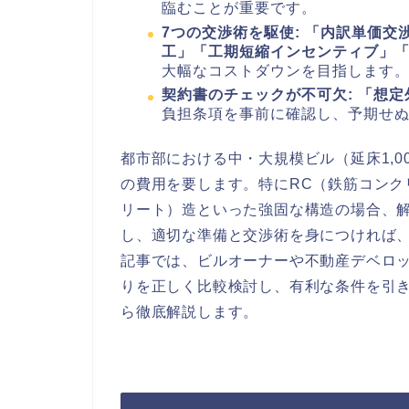
臨むことが重要です。
7つの交渉術を駆使:
「内訳単価交
工」「工期短縮インセンティブ」
大幅なコストダウンを目指します
契約書のチェックが不可欠:
「想定
負担条項を事前に確認し、予期せ
都市部における中・大規模ビル（延床1,0
の費用を要します。特にRC（鉄筋コンク
リート）造といった強固な構造の場合、解
し、適切な準備と交渉術を身につければ
記事では、ビルオーナーや不動産デベロ
りを正しく比較検討し、有利な条件を引
ら徹底解説します。