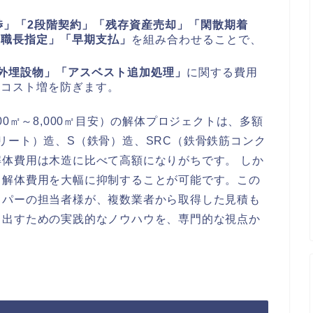
渉」「2段階契約」「残存資産売却」「閑散期着
「職長指定」「早期支払」
を組み合わせることで、
。
外埋設物」「アスベスト追加処理」
に関する費用
ぬコスト増を防ぎます。
00㎡～8,000㎡目安）の解体プロジェクトは、多額
リート）造、S（鉄骨）造、SRC（鉄骨鉄筋コンク
体費用は木造に比べて高額になりがちです。 しか
、解体費用を大幅に抑制することが可能です。この
ッパーの担当者様が、複数業者から取得した見積も
き出すための実践的なノウハウを、専門的な視点か