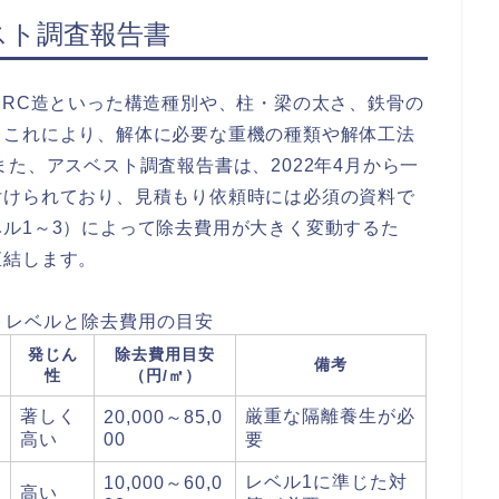
スト調査報告書
SRC造といった構造種別や、柱・梁の太さ、鉄骨の
。これにより、解体に必要な重機の種類や解体工法
た、アスベスト調査報告書は、2022年4月から一
付けられており、見積もり依頼時には必須の資料で
ル1～3）によって除去費用が大きく変動するた
直結します。
トレベルと除去費用の目安
発じん
除去費用目安
備考
性
（円/㎡）
著しく
厳重な隔離養生が必
20,000～85,0
高い
00
要
レベル1に準じた対
10,000～60,0
高い