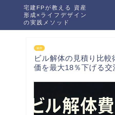
宅建FPが教える 資産
形成×ライフデザイン
の実践メソッド
解体
ビル解体の見積り比較術
価を最大18％下げる交