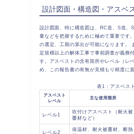
設計図面・構造図・アスベ
設計図面、特に構造図は、RC造、S造、
量などを把握するために極めて重要です
の選定、工期の算出が可能になります。 ま
定規模以上の解体工事で事前調査が義務
す。アスベストの含有箇所やレベル（レベ
め、この報告書の有無が見積もり精度に
表1：アスベス
アスベスト
主な使用箇所
レベル
吹付けアスベスト（耐火被
レベル1
覆材など）
保温材、耐火被覆材、断熱
レベル2