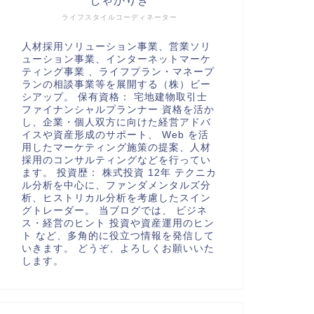
しゃかりき
ライフスタイルコーディネーター
人材採用ソリューション事業、営業ソリ
ューション事業、インターネットマーケ
ティング事業 、ライフプラン・マネープ
ランの相談事業等を展開する（株）ビー
シアップ。 保有資格： 宅地建物取引士
ファイナンシャルプランナー 資格を活か
し、企業・個人双方に向けた経営アドバ
イスや資産形成のサポート、 Web を活
用したマーケティング施策の提案、人材
採用のコンサルティングなどを行ってい
ます。 投資歴： 株式投資 12年 テクニカ
ル分析を中心に、ファンダメンタルズ分
析、ヒストリカル分析を考慮したスイン
グトレーダー。 当ブログでは、 ビジネ
ス・経営のヒント 投資や資産運用のヒン
ト など、多角的に役立つ情報を発信して
いきます。 どうぞ、よろしくお願いいた
します。