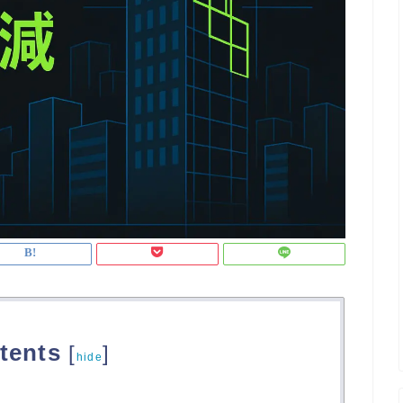
tents
[
]
hide