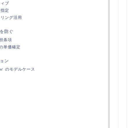
ティブ
績指定
タリング活用
を防ぐ
担条項
の単価確定
ョン
円/㎡ のモデルケース