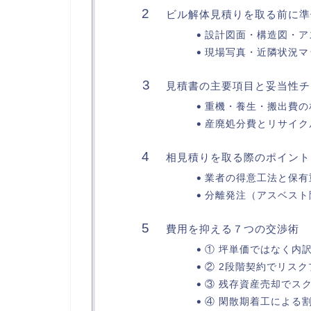
ビル解体見積りを取る前に準
設計図面・構造図・ア
現場写真・近隣状況マ
見積書の主要項目と妥当性チ
重機・養生・搬出費の
産廃処分費とリサイク
相見積りを取る際のポイント
業者の得意工法と保有
分離発注（アスベスト
費用を抑える７つの交渉術
① 坪単価ではなく内
② 2段階契約でリス
③ 残存資産売却でス
④ 閑散期着工による