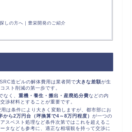
探しの方へ｜豊栄開発のご紹介
・SRC造ビルの解体費用は業者間で
大きな差額
が生
はコスト削減の第一歩です。
でなく、
重機・養生・搬出・産廃処分費
などの内
、交渉材料とすることが重要です。
費用は条件により大きく変動しますが、都市部にお
半から2万円台（坪換算で4～8万円程度）
が一つの
やアスベスト処理など条件次第ではこれを超えるこ
データなども参考に、適正な相場観を持って交渉に