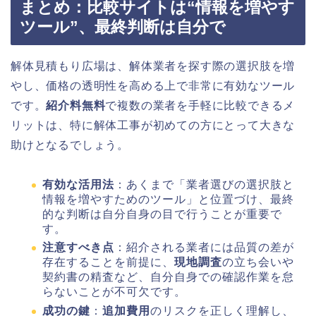
まとめ：比較サイトは“情報を増やす
ツール”、最終判断は自分で
解体見積もり広場は、解体業者を探す際の選択肢を増
やし、価格の透明性を高める上で非常に有効なツール
です。
紹介料無料
で複数の業者を手軽に比較できるメ
リットは、特に解体工事が初めての方にとって大きな
助けとなるでしょう。
有効な活用法
：あくまで「業者選びの選択肢と
情報を増やすためのツール」と位置づけ、最終
的な判断は自分自身の目で行うことが重要で
す。
注意すべき点
：紹介される業者には品質の差が
存在することを前提に、
現地調査
の立ち会いや
契約書の精査など、自分自身での確認作業を怠
らないことが不可欠です。
成功の鍵
：
追加費用
のリスクを正しく理解し、