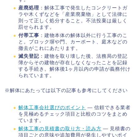
産廃処理
：解体工事で発生したコンクリートガ
ラや木くずなどを「産業廃棄物」として法律に
則って正しく処分すること。不法投棄は厳しく
罰せられます。
付帯工事
：建物本体の解体以外に行う工事のこ
と。ブロック塀や門、カーポート、庭木などの
撤去がこれにあたります。
滅失登記
：建物を取り壊した後、法務局の登記
簿からその建物が存在しなくなったことを記録
する手続き。解体後1ヶ月以内の申請が義務付け
られています。
※解体にあたっては以下の記事も参考にしてください
解体工事会社選びのポイント
— 信頼できる業者
を見極めるチェック項目と比較のコツをまとめ
ています。
解体工事の見積書の取り方・読み方
— 見積書の
項目ごとの意味や追加費用が発生しやすいポイ