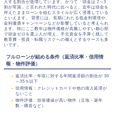
入する割合が急増しています。かつて「頭金は 2～3
割が常識」と言われた時代に比べると、近年は頭金を
抑えたままローンを組むスタイルが広く浸透している
といえます。 背景には、長期にわたる低金利環境や、
金利優遇キャンペーンなどが影響していると考えられ
ます。特にここ数年は物件価格が高騰しやすい都心部
で頭金ゼロを選ぶ人が増え、手元資金を手厚く残して
教育費・投資・転職リスクへの備えとするケースも多
いです。
フルローンが組める条件（返済比率・信用情
報・物件評価）
返済比率：年収に対する年間返済額の割合が 30
～35％以下
信用情報：クレジットカードや他の借入延滞が
ないこと
物件評価：担保価値が高い物件（立地・築年
数・構造など）