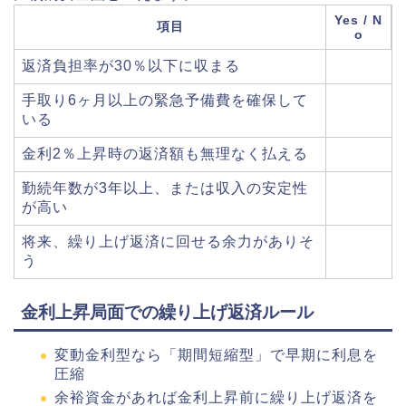
Yes / N
項目
o
返済負担率が30％以下に収まる
手取り6ヶ月以上の緊急予備費を確保して
いる
金利2％上昇時の返済額も無理なく払える
勤続年数が3年以上、または収入の安定性
が高い
将来、繰り上げ返済に回せる余力がありそ
う
金利上昇局面での繰り上げ返済ルール
変動金利型なら「期間短縮型」で早期に利息を
圧縮
余裕資金があれば金利上昇前に繰り上げ返済を