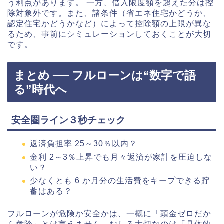
う利点があります。 一方、借入限度額を超えた分は控
除対象外です。また、諸条件（省エネ住宅かどうか、
認定住宅かどうかなど）によって控除額の上限が異な
るため、事前にシミュレーションしておくことが大切
です。
まとめ ── フルローンは“数字で語
る”時代へ
安全圏ライン３秒チェック
返済負担率 25～30％以内？
金利 2～3％上昇でも月々返済が家計を圧迫しな
い？
少なくとも 6 か月分の生活費をキープできる貯
蓄はある？
フルローンが危険か安全かは、一概に「頭金ゼロだか