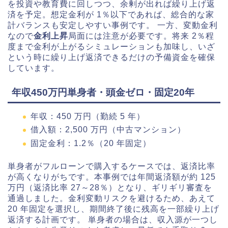
を投資や教育費に回しつつ、余剰が出れば繰り上げ返
済を予定。想定金利が 1％以下であれば、総合的な家
計バランスも安定しやすい事例です。 一方、変動金利
なので
金利上昇
局面には注意が必要です。将来 2％程
度まで金利が上がるシミュレーションも加味し、いざ
という時に繰り上げ返済できるだけの予備資金を確保
しています。
年収450万円単身者・頭金ゼロ・固定20年
年収：450 万円（勤続 5 年）
借入額：2,500 万円（中古マンション）
固定金利：1.2％（20 年固定）
単身者がフルローンで購入するケースでは、返済比率
が高くなりがちです。本事例では年間返済額が約 125
万円（返済比率 27～28％）となり、ギリギリ審査を
通過しました。金利変動リスクを避けるため、あえて
20 年固定を選択し、期間終了後に残高を一部繰り上げ
返済する計画です。 単身者の場合は、収入源が一つし