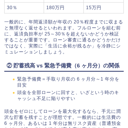
30％
180万円
15万円
一般的に、年間返済額が年収の 20％程度までに収まる
と無理なく返せるといわれます。フルローンを組む前
に、返済負担率が 25～30％を超えないかどうか検証
することが重要です。ローン審査に通るかどうかだけ
ではなく、実際に「生活に余裕が残るか」を冷静にシ
ミュレーションしましょう。
② 貯蓄残高 vs 緊急予備費（6 ヶ月分）の関係
緊急予備費＝手取り月収の 6 ヶ月分～1 年分を
目安
頭金を全部ローンに回すと、いざという時のキ
ャッシュ不足に陥りやすい
頭金をゼロにしてローンを最大化するなら、手元に潤
沢な貯蓄を残すことが理想です。一般的には生活費の
6 ヶ月分、あるいは 1 年分は無リスク資産（普通預金