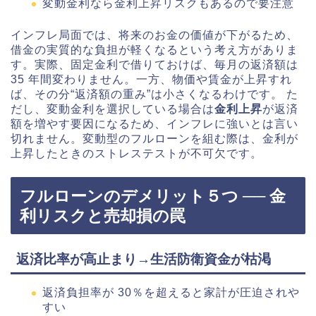
変動金利なら金利上昇リスクもあるので要注意
インフレ局面では、将来のお金の価値が下がるため、
借金の実質的な負担が軽くなるという考え方がありま
す。実際、固定金利で借りておけば、毎月の返済額は
35 年間変わりません。一方、物価や賃金が上昇すれ
ば、その分“返済額の重み”は小さくなるわけです。 た
だし、変動金利を選択している場合は
金利上昇
が返済
額を増やす要因になるため、インフレに強いとは言い
切れません。変動型のフルローンを組む際は、金利が
上昇したときのストレステストが不可欠です。
フルローンのデメリット５つ ── 金
利リスクと売却損の罠
返済比率が高止まり→生活防衛資金が枯渇
返済負担率が 30％を超えると家計が圧迫されや
すい