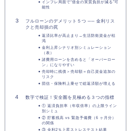
インフレ局面で“借金の実質負担が減る”可
能性
フルローンのデメリット５つ ── 金利リス
クと売却損の罠
返済比率が高止まり→生活防衛資金が枯
渇
金利上昇シナリオ別シミュレーション
（表）
諸費用ローンを含めると「オーバーロー
ン」になりやすい
売却時に残債＞売却額＝自己資金追加の
リスク
団信・保険料上乗せで総返済額が増える
数字で検証！安全圏を見極める３つの指標
① 返済負担率（年収倍率）の上限ライン
別シミュ
② 貯蓄残高 vs 緊急予備費（6 ヶ月分）
の関係
③ 金利2％上昇ストレステスト結果