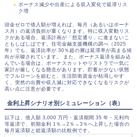
ボーナス減少や出産による収入変化で延滞リス
ク増
頭金ゼロで借入額が増えれば、毎月（あるいはボーナ
ス月）の返済負担が重くなります。特に収入変動リス
クがある場合、返済計画が「想定通り」に進まないこ
ともしばしばです。住宅金融支援機構の調べ（2025
年）でも、返済比率が 30％超の層は延滞率が高まる傾
向が示唆されています。 また、ボーナス返済を組み込
んでいる場合は、ボーナスカットやリストラで一気に
家計が厳しくなる懸念があります。貯蓄が少ない状態
でフルローンを組むと、生活防衛資金が枯渇しやす
く、突然の出費や収入減に対応できなくなるリスクが
高い点に注意が必要です。
金利上昇シナリオ別シミュレーション（表）
以下は、借入額 3,000 万円・返済期間 35 年・元利均
等返済で、初期金利 1％→2％→3％へ上昇した場合の
毎月返済額と総返済額の比較例です。