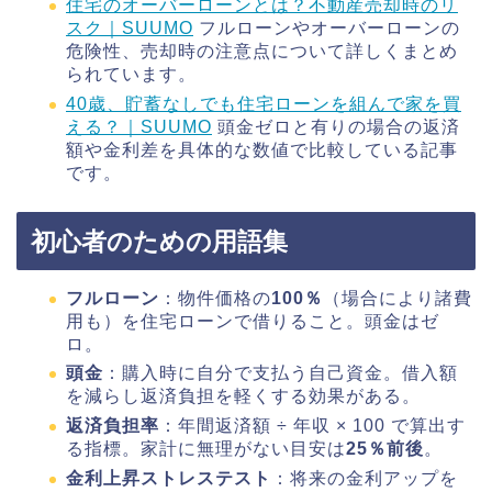
住宅のオーバーローンとは？不動産売却時のリ
スク｜SUUMO
フルローンやオーバーローンの
危険性、売却時の注意点について詳しくまとめ
られています。
40歳、貯蓄なしでも住宅ローンを組んで家を買
える？｜SUUMO
頭金ゼロと有りの場合の返済
額や金利差を具体的な数値で比較している記事
です。
初心者のための用語集
フルローン
：物件価格の
100％
（場合により諸費
用も）を住宅ローンで借りること。頭金はゼ
ロ。
頭金
：購入時に自分で支払う自己資金。借入額
を減らし返済負担を軽くする効果がある。
返済負担率
：年間返済額 ÷ 年収 × 100 で算出す
る指標。家計に無理がない目安は
25％前後
。
金利上昇ストレステスト
：将来の金利アップを