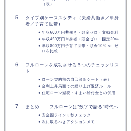
（表）
タイプ別ケーススタディ（夫婦共働き／単身
者／子育て世帯）
年収600万円共働き・頭金ゼロ・変動金利
年収450万円単身者・頭金ゼロ・固定20年
年収800万円子育て世帯・頭金10％ vs ゼ
ロを比較
フルローンを成功させる５つのチェックリス
ト
ローン契約前の自己診断シート（表）
金利上昇局面での繰り上げ返済ルール
住宅ローン減税・すまい給付金との併用
まとめ ── フルローンは“数字で語る”時代へ
安全圏ライン３秒チェック
次に取るべきアクションメモ