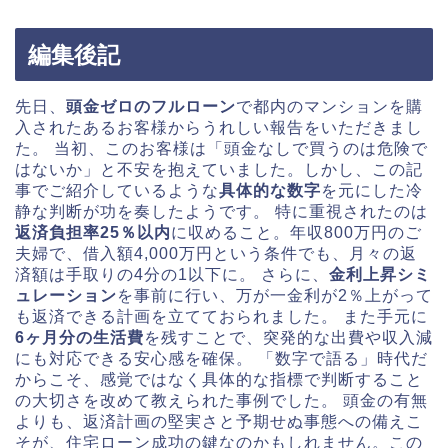
編集後記
先日、
頭金ゼロのフルローン
で都内のマンションを購
入されたあるお客様からうれしい報告をいただきまし
た。 当初、このお客様は「頭金なしで買うのは危険で
はないか」と不安を抱えていました。しかし、この記
事でご紹介しているような
具体的な数字
を元にした冷
静な判断が功を奏したようです。 特に重視されたのは
返済負担率25％以内
に収めること。年収800万円のご
夫婦で、借入額4,000万円という条件でも、月々の返
済額は手取りの4分の1以下に。 さらに、
金利上昇シミ
ュレーション
を事前に行い、万が一金利が2％上がって
も返済できる計画を立てておられました。 また手元に
6ヶ月分の生活費
を残すことで、突発的な出費や収入減
にも対応できる安心感を確保。 「数字で語る」時代だ
からこそ、感覚ではなく具体的な指標で判断すること
の大切さを改めて教えられた事例でした。 頭金の有無
よりも、返済計画の堅実さと予期せぬ事態への備えこ
そが、住宅ローン成功の鍵なのかもしれません。この