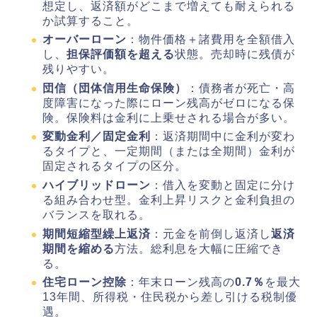
想定し、返済額がどこまで増えても耐えられる
か試算すること。
オーバーローン
：物件価格＋諸費用を全額借入
し、
担保評価額を超える
状態。売却時に残債が
残りやすい。
団信（団体信用生命保険）
：債務者が死亡・高
度障害になった際にローン残高がゼロになる保
険。保険料は金利に上乗せされる場合が多い。
変動金利／固定金利
：返済期間中に金利が変わ
るタイプと、一定期間（または全期間）金利が
固定されるタイプの区分。
ハイブリッドローン
：借入を変動と固定に分け
る組み合わせ型。金利上昇リスクと金利負担の
バランスを取れる。
期間短縮型繰上返済
：元金を前倒し返済し
返済
期間を縮める
方法。総利息を大幅に圧縮でき
る。
住宅ローン控除
：年末ローン残高の
0.7％
を最大
13年間、所得税・住民税から差し引ける税制優
遇。