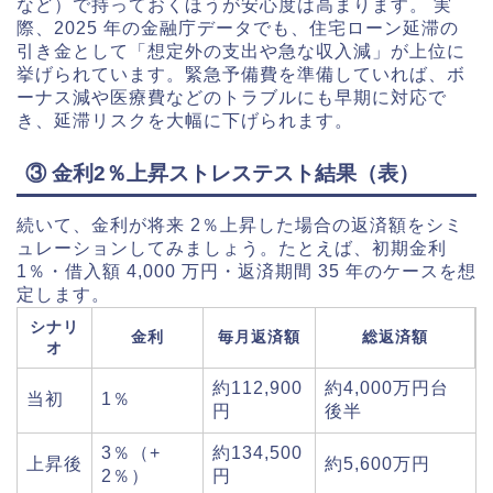
など）で持っておくほうが安心度は高まります。 実
際、2025 年の金融庁データでも、住宅ローン延滞の
引き金として「想定外の支出や急な収入減」が上位に
挙げられています。緊急予備費を準備していれば、ボ
ーナス減や医療費などのトラブルにも早期に対応で
き、延滞リスクを大幅に下げられます。
③ 金利2％上昇ストレステスト結果（表）
続いて、金利が将来 2％上昇した場合の返済額をシミ
ュレーションしてみましょう。たとえば、初期金利
1％・借入額 4,000 万円・返済期間 35 年のケースを想
定します。
シナリ
金利
毎月返済額
総返済額
オ
約112,900
約4,000万円台
当初
1％
円
後半
3％（+
約134,500
上昇後
約5,600万円
2％）
円