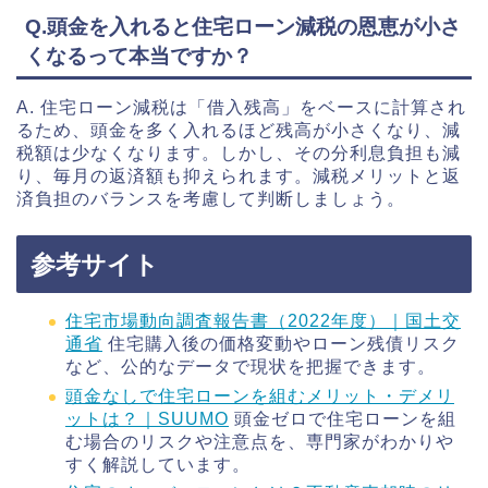
Q.頭金を入れると住宅ローン減税の恩恵が小さ
くなるって本当ですか？
A. 住宅ローン減税は「借入残高」をベースに計算され
るため、頭金を多く入れるほど残高が小さくなり、減
税額は少なくなります。しかし、その分利息負担も減
り、毎月の返済額も抑えられます。減税メリットと返
済負担のバランスを考慮して判断しましょう。
参考サイト
住宅市場動向調査報告書（2022年度）｜国土交
通省
住宅購入後の価格変動やローン残債リスク
など、公的なデータで現状を把握できます。
頭金なしで住宅ローンを組むメリット・デメリ
ットは？｜SUUMO
頭金ゼロで住宅ローンを組
む場合のリスクや注意点を、専門家がわかりや
すく解説しています。