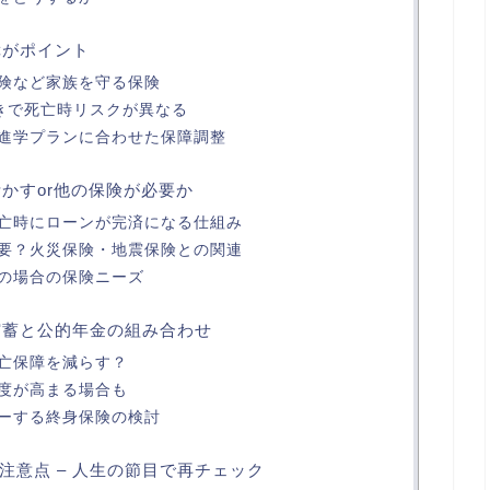
障がポイント
険など家族を守る保険
働きで死亡時リスクが異なる
進学プランに合わせた保障調整
活かすor他の保険が必要か
亡時にローンが完済になる仕組み
要？火災保険・地震保険との関連
の場合の保険ニーズ
貯蓄と公的年金の組み合わせ
亡保障を減らす？
度が高まる場合も
ーする終身保険の検討
注意点 – 人生の節目で再チェック