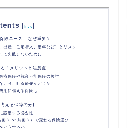
tents
[
]
hide
険ニーズ – なぜ重要？
、出産、住宅購入、定年など）とリスク
まで失敗しないために
ある？メリットと注意点
医療保険や就業不能保険の検討
ない分、貯蓄優先かどうか
費用に備える保険も
で考える保障の分担
に設定する必要性
働き or 片働き）で変わる保険選び
をどうするか