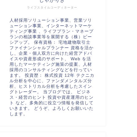
しゃかりき
ライフスタイルコーディネーター
人材採用ソリューション事業、営業ソリ
ューション事業、インターネットマーケ
ティング事業 、ライフプラン・マネープ
ランの相談事業等を展開する（株）ビー
シアップ。 保有資格： 宅地建物取引士
ファイナンシャルプランナー 資格を活か
し、企業・個人双方に向けた経営アドバ
イスや資産形成のサポート、 Web を活
用したマーケティング施策の提案、人材
採用のコンサルティングなどを行ってい
ます。 投資歴： 株式投資 12年 テクニカ
ル分析を中心に、ファンダメンタルズ分
析、ヒストリカル分析を考慮したスイン
グトレーダー。 当ブログでは、 ビジネ
ス・経営のヒント 投資や資産運用のヒン
ト など、多角的に役立つ情報を発信して
いきます。 どうぞ、よろしくお願いいた
します。