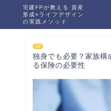
宅建FPが教える 資産
形成×ライフデザイン
の実践メソッド
保険
独身でも必要？家族構
る保険の必要性