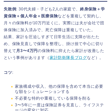
失敗例
: 30代夫婦・子ども2人の家庭で、
終身保険＋学
資保険＋個人年金＋医療保険
などを重複して契約し、
月々の保険料が10万円近くに。実際には夫が会社で団
体保険に加入済みで、死亡保障は重複していた。
結果、家計を圧迫しすぎて日常生活に支障が出たた
め、保険見直しで保障を整理し、掛け捨て中心に切り
替えて
月3〜4万円
の保険料に抑えたら家計が改善した
という事例があります（
家計防衛隊長ブログ
など）。
コツ
:
家族構成や収入、他の保障を含めて本当に必要
な額をシミュレーションする
不必要な特約や重複している保障を削る
3〜5年に一度は保険証券を見直し、ライフステ
ージの変化に対応