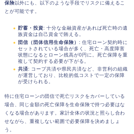
保険
以外にも、以下のような手段でリスクに備えるこ
とが可能です。
貯蓄・投資
: 十分な金融資産があれば死亡時の遺
族資金は自己資金で賄える。
団信（団体信用生命保険）
: 住宅ローン契約時に
セットされている場合が多く、死亡・高度障害
状態になるとローン残高が0円に。死亡保障を重
複して契約する必要が下がる。
共済
: コープ共済や県民共済など、非営利の組織
が運営しており、比較的低コストで一定の保障
が受けられる。
特に住宅ローンの団信で死亡リスクをカバーしている
場合、同じ金額の死亡保障を生命保険で持つ必要はな
くなる場合があります。家計全体の状況と照らし合わ
せながら、重複しない範囲で必要保障を決めましょ
う。