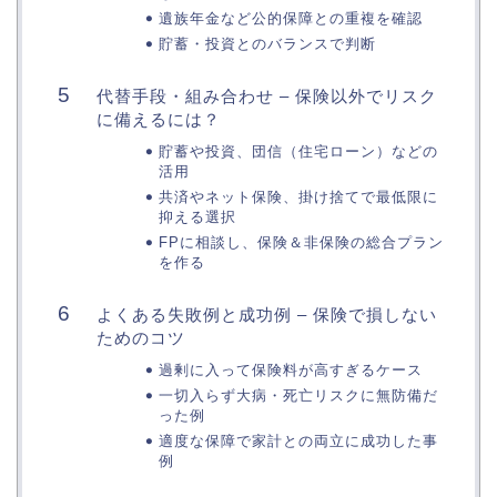
遺族年金など公的保障との重複を確認
貯蓄・投資とのバランスで判断
代替手段・組み合わせ – 保険以外でリスク
に備えるには？
貯蓄や投資、団信（住宅ローン）などの
活用
共済やネット保険、掛け捨てで最低限に
抑える選択
FPに相談し、保険＆非保険の総合プラン
を作る
よくある失敗例と成功例 – 保険で損しない
ためのコツ
過剰に入って保険料が高すぎるケース
一切入らず大病・死亡リスクに無防備だ
った例
適度な保障で家計との両立に成功した事
例