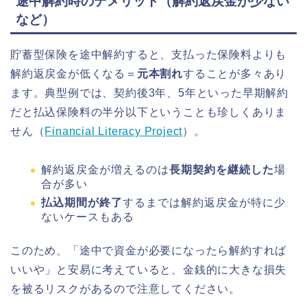
途中解約時のデメリット（解約返戻金が少ない
など）
貯蓄型保険を途中解約すると、支払った保険料よりも
解約返戻金が低くなる＝
元本割れ
することが多々あり
ます。典型例では、契約後3年、5年といった早期解約
だと払込保険料の半分以下ということも珍しくありま
せん（
Financial Literacy Project
）。
解約返戻金が増えるのは
長期契約を継続した
場
合が多い
払込期間が終了
するまでは解約返戻金が特に少
ないケースもある
このため、「途中で資金が必要になったら解約すれば
いいや」と安易に考えていると、金銭的に大きな損失
を被るリスクがあるので注意してください。