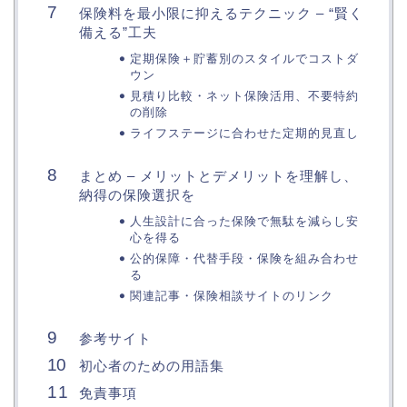
保険料を最小限に抑えるテクニック – “賢く
備える”工夫
定期保険＋貯蓄別のスタイルでコストダ
ウン
見積り比較・ネット保険活用、不要特約
の削除
ライフステージに合わせた定期的見直し
まとめ – メリットとデメリットを理解し、
納得の保険選択を
人生設計に合った保険で無駄を減らし安
心を得る
公的保障・代替手段・保険を組み合わせ
る
関連記事・保険相談サイトのリンク
参考サイト
初心者のための用語集
免責事項