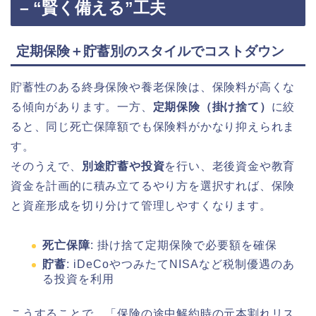
– “賢く備える”工夫
定期保険＋貯蓄別のスタイルでコストダウン
貯蓄性のある終身保険や養老保険は、保険料が高くな
る傾向があります。一方、
定期保険（掛け捨て）
に絞
ると、同じ死亡保障額でも保険料がかなり抑えられま
す。
そのうえで、
別途貯蓄や投資
を行い、老後資金や教育
資金を計画的に積み立てるやり方を選択すれば、保険
と資産形成を切り分けて管理しやすくなります。
死亡保障
: 掛け捨て定期保険で必要額を確保
貯蓄
: iDeCoやつみたてNISAなど税制優遇のあ
る投資を利用
こうすることで、「保険の途中解約時の元本割れリス