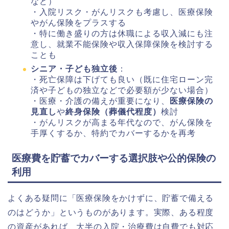
など）
・入院リスク・がんリスクも考慮し、医療保険
やがん保険をプラスする
・特に働き盛りの方は休職による収入減にも注
意し、就業不能保険や収入保障保険を検討する
ことも
シニア・子ども独立後
：
・死亡保障は下げても良い（既に住宅ローン完
済や子どもの独立などで必要額が少ない場合）
・医療・介護の備えが重要になり、
医療保険の
見直し
や
終身保険（葬儀代程度）
検討
・がんリスクが高まる年代なので、がん保険を
手厚くするか、特約でカバーするかを再考
医療費を貯蓄でカバーする選択肢や公的保険の
利用
よくある疑問に「医療保険をかけずに、貯蓄で備える
のはどうか」というものがあります。実際、ある程度
の資産があれば、大半の入院・治療費は自費でも対応