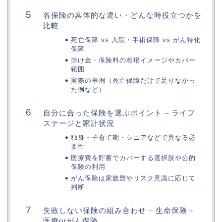
各保険の具体的な違い・どんな時役立つかを
比較
死亡保障 vs 入院・手術保障 vs がん特化
保障
掛け金・保険料の相場イメージやカバー
範囲
実際の事例（死亡保障だけで足りなかっ
た例など）
自分に合った保険を選ぶポイント – ライフ
ステージと家計状況
独身・子育て期・シニアなどで異なる必
要性
医療費を貯蓄でカバーする選択肢や公的
保険の利用
がん保険は家族歴やリスク意識に応じて
判断
失敗しない保険の組み合わせ – 生命保険＋
医療orがん保険