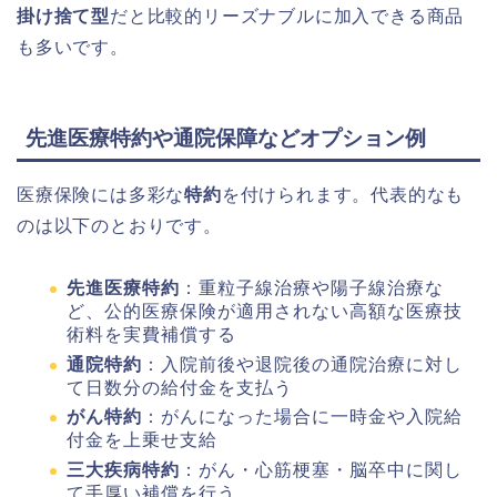
掛け捨て型
だと比較的リーズナブルに加入できる商品
も多いです。
先進医療特約や通院保障などオプション例
医療保険には多彩な
特約
を付けられます。代表的なも
のは以下のとおりです。
先進医療特約
：重粒子線治療や陽子線治療な
ど、公的医療保険が適用されない高額な医療技
術料を実費補償する
通院特約
：入院前後や退院後の通院治療に対し
て日数分の給付金を支払う
がん特約
：がんになった場合に一時金や入院給
付金を上乗せ支給
三大疾病特約
：がん・心筋梗塞・脳卒中に関し
て手厚い補償を行う