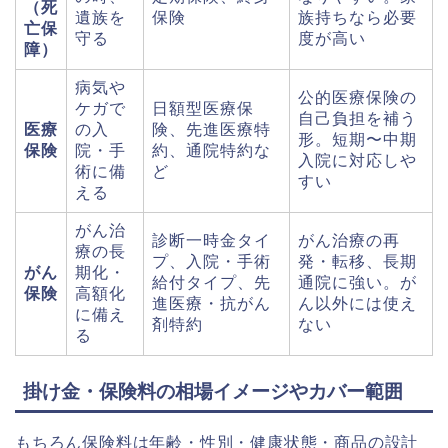
（死
遺族を
保険
族持ちなら必要
亡保
守る
度が高い
障）
病気や
公的医療保険の
ケガで
日額型医療保
自己負担を補う
医療
の入
険、先進医療特
形。短期〜中期
保険
院・手
約、通院特約な
入院に対応しや
術に備
ど
すい
える
がん治
診断一時金タイ
がん治療の再
療の長
プ、入院・手術
発・転移、長期
がん
期化・
給付タイプ、先
通院に強い。が
保険
高額化
進医療・抗がん
ん以外には使え
に備え
剤特約
ない
る
掛け金・保険料の相場イメージやカバー範囲
もちろん保険料は年齢・性別・健康状態・商品の設計