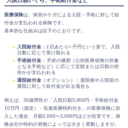
入院日額いくら、手術給付金など
医療保険
は、病気やケガによる入院・手術に対して給
付金が支払われる保険です。
基本的な仕組みは以下のとおりです。
入院給付金
：
1日あたり○千円
という形で、入院
日数に応じて受け取れる
手術給付金
：
手術の種類
（公的医療保険の対象
となる手術など）に応じて定額または日額の何
倍かが支払われる
通院給付金
（オプション）：退院後や入院前の
通院に対して給付金が出る場合も
例えば、30歳男性が「入院日額5,000円・手術給付金
10万円（固定）・先進医療特約付き」の医療保険に加
入した場合、月額2,000〜3,000円ほどが目安です。保
険会社や特約の有無によっては大きく変動しますが、