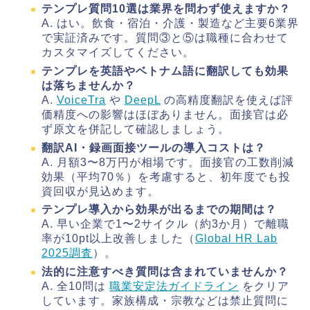
テンプレ質問10選は業界を問わず使えますか？
A. はい。飲食・宿泊・介護・製造など主要6業界
で実証済みです。質問③と⑤は職種に合わせて
カスタマイズしてください。
テンプレを英語やベトナム語に翻訳しても効果
は落ちませんか？
A.
VoiceTra
や
DeepL
の高精度翻訳を使えば評
価精度への影響はほぼありません。面接官は必
ず原文を併記して確認しましょう。
翻訳AI・録画面接ツールの導入コストは？
A. 月額3〜8万円が相場です。面接官の工数削減
効果（平均70％）を考慮すると、初年度でも投
資回収が見込めます。
テンプレ導入から効果が出るまでの期間は？
A. 早い企業で1〜2サイクル（約3か月）で離職
率が10pt以上改善しました（
Global HR Lab
2025調査
）。
法的に注意すべき質問は含まれていませんか？
A. 全10問は
職業安定法ガイドライン
をクリア
しています。家族構成・宗教などは禁止質問に