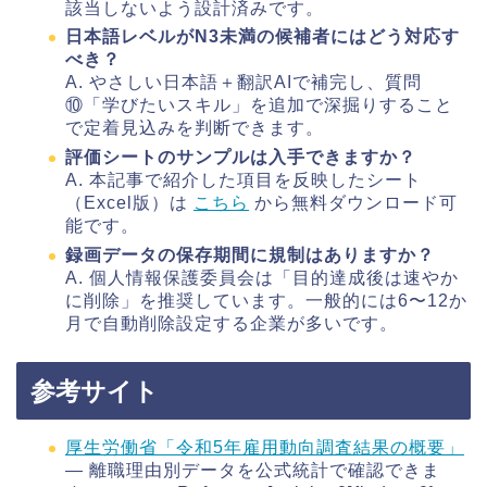
該当しないよう設計済みです。
日本語レベルがN3未満の候補者にはどう対応す
べき？
A. やさしい日本語＋翻訳AIで補完し、質問
⑩「学びたいスキル」を追加で深掘りすること
で定着見込みを判断できます。
評価シートのサンプルは入手できますか？
A. 本記事で紹介した項目を反映したシート
（Excel版）は
こちら
から無料ダウンロード可
能です。
録画データの保存期間に規制はありますか？
A. 個人情報保護委員会は「目的達成後は速やか
に削除」を推奨しています。一般的には6〜12か
月で自動削除設定する企業が多いです。
参考サイト
厚生労働省「令和5年雇用動向調査結果の概要」
― 離職理由別データを公式統計で確認できま