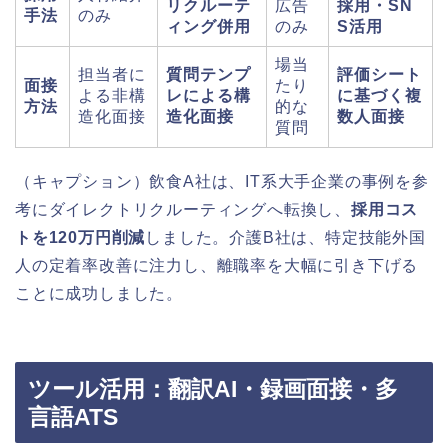
リクルーテ
広告
採用・SN
手法
のみ
ィング併用
のみ
S活用
場当
担当者に
質問テンプ
評価シート
面接
たり
よる非構
レによる構
に基づく複
方法
的な
造化面接
造化面接
数人面接
質問
（キャプション）飲食A社は、IT系大手企業の事例を参
考にダイレクトリクルーティングへ転換し、
採用コス
トを120万円削減
しました。介護B社は、特定技能外国
人の定着率改善に注力し、離職率を大幅に引き下げる
ことに成功しました。
ツール活用：翻訳AI・録画面接・多
言語ATS