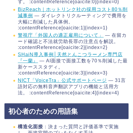
す。 :contentReference[oaicite:0]{index=0}
BizReach｜ホットリンク社の採用コスト80％削
減事例
― ダイレクトリクルーティングで費用を
大幅に削減した具体例。
:contentReference[oaicite:1]{index=1}
警視庁「外国人の適正雇用について」
― 在留カ
ード確認と不法就労助長罪の注意点を解説。
:contentReference[oaicite:2]{index=2}
SHaiN導入事例│天然とんこつラーメン専門店
『一蘭』
― AI面接で面接工数を70％削減した最
新ケーススタディ。
:contentReference[oaicite:3]{index=3}
NICT「VoiceTra」公式サポートページ
― 31言
語対応の無料音声翻訳アプリの機能と活用方
法。 :contentReference[oaicite:4]{index=4}
初心者のための用語集
構造化面接
：決まった質問と評価基準で実施
し、面接官間のブレをなくす手法。