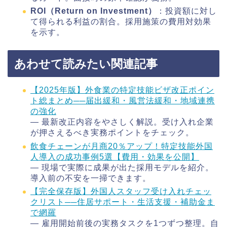
ROI（Return on Investment）
：投資額に対し
て得られる利益の割合。採用施策の費用対効果
を示す。
あわせて読みたい関連記事
【2025年版】外食業の特定技能ビザ改正ポイン
ト総まとめ──届出緩和・風営法緩和・地域連携
の強化
― 最新改正内容をやさしく解説。受け入れ企業
が押さえるべき実務ポイントをチェック。
飲食チェーンが月商20％アップ！特定技能外国
人導入の成功事例5選【費用・効果を公開】
― 現場で実際に成果が出た採用モデルを紹介。
導入前の不安を一掃できます。
【完全保存版】外国人スタッフ受け入れチェッ
クリスト──住居サポート・生活支援・補助金ま
で網羅
― 雇用開始前後の実務タスクを1つずつ整理。自