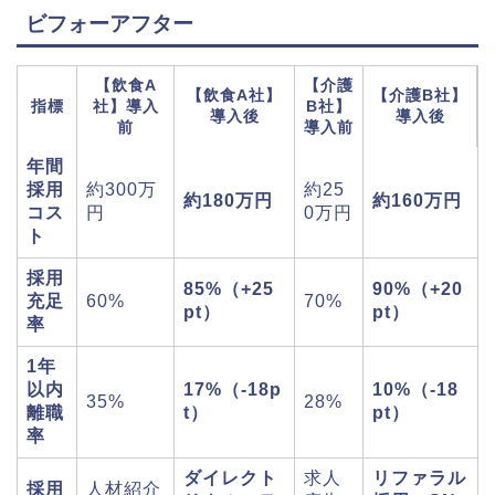
ビフォーアフター
【飲食A
【介護
【飲食A社】
【介護B社】
指標
社】導入
B社】
導入後
導入後
前
導入前
年間
採用
約300万
約25
約180万円
約160万円
コス
円
0万円
ト
採用
85%（+25
90%（+20
充足
60%
70%
pt）
pt）
率
1年
以内
17%（-18p
10%（-18
35%
28%
離職
t）
pt）
率
ダイレクト
求人
リファラル
採用
人材紹介