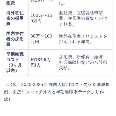
約15万円〜
集費
に。
海外在住
渡航費、在留資格申請
100万〜15
者の採用
費、住居準備費などが含
0万円
費
まれる。
国内在住
80万〜100
海外在住者よりコストを
者の採用
万円
抑えられる傾向。
費
早期離職
採用費、研修費、給与、
コスト
約187.5万
社会保険料などの合計損
（3ヶ月
円/人
失額。
以内）
（出典：2023-2025年 外国人採用コスト内訳＆削減事
例、面接ミスマッチ原因と早期離職率データより作
成）