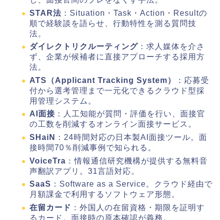
STAR法
：Situation・Task・Action・Resultの
順で経験談を語らせ、行動特性を測る質問技
法。
ダイレクトリクルーティング
：求人媒体を介さ
ず、企業が候補者に直接アプローチする採用方
法。
ATS（Applicant Tracking System）
：応募受
付から選考管理まで一元化できるクラウド型採
用管理システム。
AI面接
：人工知能が質問・評価を行い、面接官
の工数を削減するオンライン面接サービス。
SHaiN
：24時間対応の日本製AI面接ツール。面
接時間70％削減事例で知られる。
VoiceTra
：情報通信研究機構が提供する無料音
声翻訳アプリ。31言語対応。
SaaS
：Software as a Service。クラウド経由で
月額課金で利用するソフトウェア形態。
在留カード
：外国人の在留資格・期限を証明す
るカード。面接時の原本確認が義務。