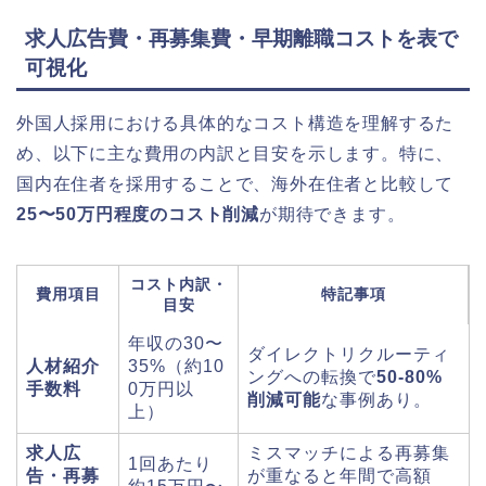
求人広告費・再募集費・早期離職コストを表で
可視化
外国人採用における具体的なコスト構造を理解するた
め、以下に主な費用の内訳と目安を示します。特に、
国内在住者を採用することで、海外在住者と比較して
25〜50万円程度のコスト削減
が期待できます。
コスト内訳・
費用項目
特記事項
目安
年収の30〜
ダイレクトリクルーティ
人材紹介
35%（約10
ングへの転換で
50-80%
手数料
0万円以
削減可能
な事例あり。
上）
求人広
ミスマッチによる再募集
1回あたり
告・再募
が重なると年間で高額