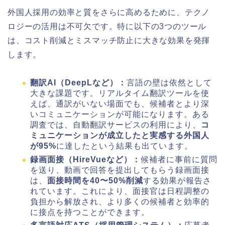
外国人採用の効率と質をさらに高めるために、テクノ
ロジーの活用は不可欠です。特に以下の3つのツール
は、コスト削減とミスマッチ防止に大きな効果を発揮
します。
翻訳AI（DeepLなど）：
言語の壁は依然として
大きな課題です。リアルタイム翻訳ツールを使
えば、通訳がいない場面でも、候補者とより深
いコミュニケーションが可能になります。ある
調査では、自動翻訳サービスの利用により、
コ
ミュニケーションが成立したと実感する外国人
が95%
に達したという結果も出ています。
録画面接（HireVueなど）：
候補者に事前に質問
を送り、動画で回答を提出してもらう録画面接
は、
面接時間を40〜50%削減
する効果が報告さ
れています。これにより、面接官は日程調整の
負担から解放され、より多くの候補者と効率的
に接点を持つことができます。