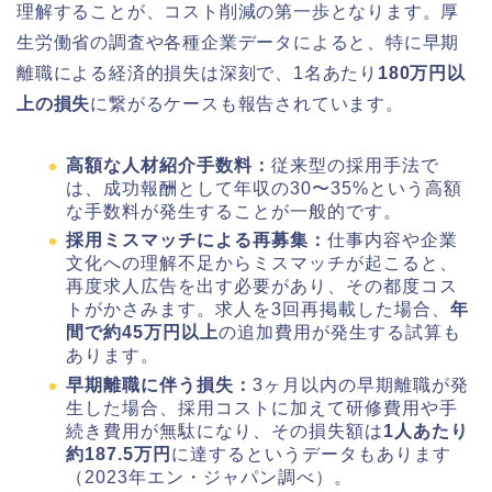
理解することが、コスト削減の第一歩となります。厚
生労働省の調査や各種企業データによると、特に早期
離職による経済的損失は深刻で、1名あたり
180万円以
上の損失
に繋がるケースも報告されています。
高額な人材紹介手数料：
従来型の採用手法で
は、成功報酬として年収の30〜35%という高額
な手数料が発生することが一般的です。
採用ミスマッチによる再募集：
仕事内容や企業
文化への理解不足からミスマッチが起こると、
再度求人広告を出す必要があり、その都度コス
トがかさみます。求人を3回再掲載した場合、
年
間で約45万円以上
の追加費用が発生する試算も
あります。
早期離職に伴う損失：
3ヶ月以内の早期離職が発
生した場合、採用コストに加えて研修費用や手
続き費用が無駄になり、その損失額は
1人あたり
約187.5万円
に達するというデータもあります
（2023年エン・ジャパン調べ）。