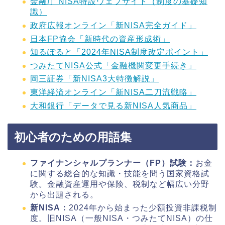
金融庁 NISA特設ウェブサイト（制度の基礎知
識）
政府広報オンライン「新NISA完全ガイド」
日本FP協会「新時代の資産形成術」
知るぽると「2024年NISA制度改定ポイント」
つみたてNISA公式「金融機関変更手続き」
岡三証券「新NISA3大特徴解説」
東洋経済オンライン「新NISA二刀流戦略」
大和銀行「データで見る新NISA人気商品」
初心者のための用語集
ファイナンシャルプランナー（FP）試験：
お金
に関する総合的な知識・技能を問う国家資格試
験。金融資産運用や保険、税制など幅広い分野
から出題される。
新NISA：
2024年から始まった少額投資非課税制
度。旧NISA（一般NISA・つみたてNISA）の仕