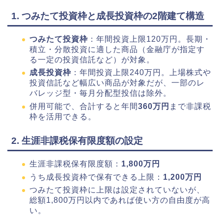
1. つみたて投資枠と成長投資枠の2階建て構造
つみたて投資枠
：年間投資上限120万円。長期・
積立・分散投資に適した商品（金融庁が指定す
る一定の投資信託など）が対象。
成長投資枠
：年間投資上限240万円。上場株式や
投資信託など幅広い商品が対象だが、一部のレ
バレッジ型・毎月分配型投信は除外。
併用可能で、合計すると年間
360万円
まで非課税
枠を活用できる。
2. 生涯非課税保有限度額の設定
生涯非課税保有限度額：
1,800万円
うち成長投資枠で保有できる上限：
1,200万円
つみたて投資枠に上限は設定されていないが、
総額1,800万円以内であれば使い方の自由度が高
い。