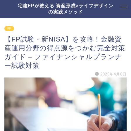
宅建FPが教える 資産形成×ライフデザイン
の実践メソッド
FP
【FP試験・新NISA】を攻略！金融資
産運用分野の得点源をつかむ完全対策
ガイド – ファイナンシャルプランナ
ー試験対策
2025年4月8日