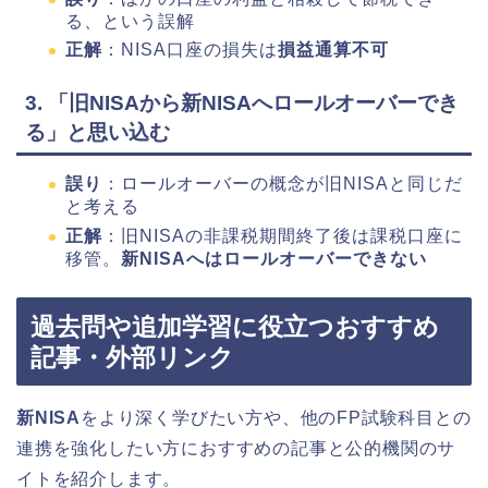
る、という誤解
正解
：NISA口座の損失は
損益通算不可
3. 「旧NISAから新NISAへロールオーバーでき
る」と思い込む
誤り
：ロールオーバーの概念が旧NISAと同じだ
と考える
正解
：旧NISAの非課税期間終了後は課税口座に
移管。
新NISAへはロールオーバーできない
過去問や追加学習に役立つおすすめ
記事・外部リンク
新NISA
をより深く学びたい方や、他のFP試験科目との
連携を強化したい方におすすめの記事と公的機関のサ
イトを紹介します。