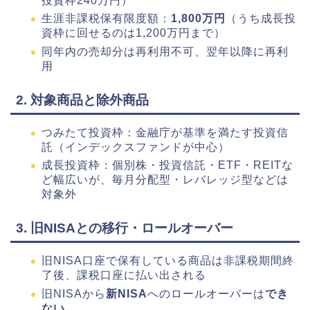
投資枠240万円）
生涯非課税保有限度額：
1,800万円
（うち成長投
資枠に回せるのは1,200万円まで）
同年内の売却分は再利用不可、翌年以降に再利
用
2. 対象商品と除外商品
つみたて投資枠：金融庁が基準を満たす投資信
託（インデックスファンドが中心）
成長投資枠：個別株・投資信託・ETF・REITな
ど幅広いが、毎月分配型・レバレッジ型などは
対象外
3. 旧NISAとの移行・ロールオーバー
旧NISA口座で保有している商品は非課税期間終
了後、課税口座に払い出される
旧NISAから
新NISA
へのロールオーバーは
でき
ない