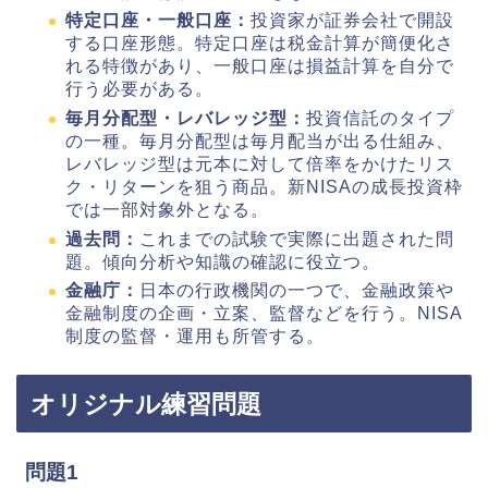
特定口座・一般口座：
投資家が証券会社で開設
する口座形態。特定口座は税金計算が簡便化さ
れる特徴があり、一般口座は損益計算を自分で
行う必要がある。
毎月分配型・レバレッジ型：
投資信託のタイプ
の一種。毎月分配型は毎月配当が出る仕組み、
レバレッジ型は元本に対して倍率をかけたリス
ク・リターンを狙う商品。新NISAの成長投資枠
では一部対象外となる。
過去問：
これまでの試験で実際に出題された問
題。傾向分析や知識の確認に役立つ。
金融庁：
日本の行政機関の一つで、金融政策や
金融制度の企画・立案、監督などを行う。NISA
制度の監督・運用も所管する。
オリジナル練習問題
問題1