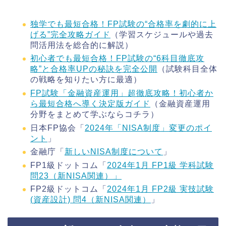
独学でも最短合格！FP試験の“合格率を劇的に上
げる”完全攻略ガイド
（学習スケジュールや過去
問活用法を総合的に解説）
初心者でも最短合格！FP試験の“6科目徹底攻
略”と合格率UPの秘訣を完全公開
（試験科目全体
の戦略を知りたい方に最適）
FP試験「金融資産運用」超徹底攻略！初心者か
ら最短合格へ導く決定版ガイド
（金融資産運用
分野をまとめて学ぶならコチラ）
日本FP協会「
2024年「NISA制度」変更のポイ
ント
」
金融庁「
新しいNISA制度について
」
FP1級ドットコム「
2024年1月 FP1級 学科試験
問23（新NISA関連）」
FP2級ドットコム「
2024年1月 FP2級 実技試験
(資産設計) 問4（新NISA関連）
」