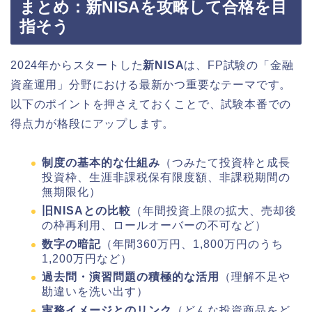
まとめ：新NISAを攻略して合格を目
指そう
2024年からスタートした
新NISA
は、FP試験の「金融
資産運用」分野における最新かつ重要なテーマです。
以下のポイントを押さえておくことで、試験本番での
得点力が格段にアップします。
制度の基本的な仕組み
（つみたて投資枠と成長
投資枠、生涯非課税保有限度額、非課税期間の
無期限化）
旧NISAとの比較
（年間投資上限の拡大、売却後
の枠再利用、ロールオーバーの不可など）
数字の暗記
（年間360万円、1,800万円のうち
1,200万円など）
過去問・演習問題の積極的な活用
（理解不足や
勘違いを洗い出す）
実務イメージとのリンク
（どんな投資商品をど