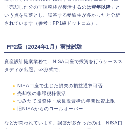
「売却した分の非課税枠が復活するのは
翌年以降
」と
いう点を見落とし、誤答する受験生が多かったと分析
されています（参考：FP1級ドットコム）。
FP2級（2024年1月）実技試験
資産設計提案業務で、NISA口座で投資を行うケースス
タディが出題。○×形式で、
NISA口座で生じた損失の損益通算可否
売却後の非課税枠復活
つみたて投資枠・成長投資枠の年間投資上限
旧NISAからのロールオーバー
などが問われています。誤答が多かったのは「NISA口