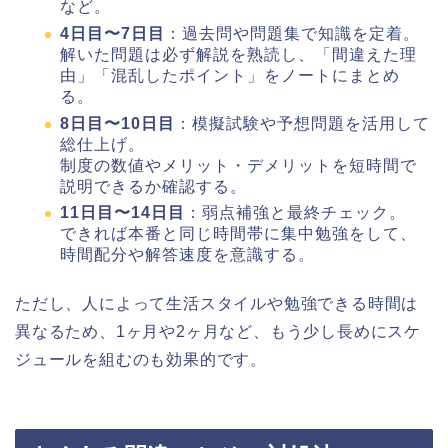
など。
4日目〜7日目
：過去問や問題集で知識を定着。
解いた問題は必ず解説を熟読し、「間違えた理
由」「混乱したポイント」をノートにまとめ
る。
8日目〜10日目
：模擬試験や予想問題を活用して
総仕上げ。
制度の数値やメリット・デメリットを短時間で
説明できるか確認する。
11日目〜14日目
：弱点補強と最終チェック。
できれば本番と同じ時間帯に集中勉強をして、
時間配分や解答速度を意識する。
ただし、人によって生活スタイルや勉強できる時間は
異なるため、1ヶ月や2ヶ月など、もう少し長めにスケ
ジュールを組むのも効果的です。