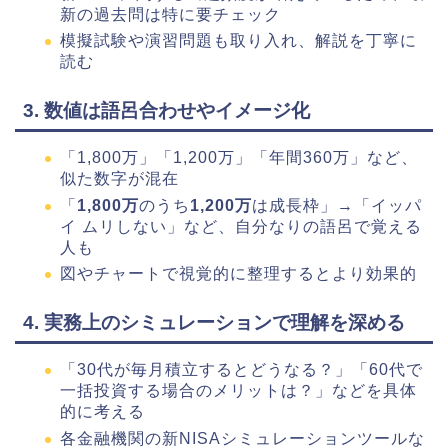
新の過去問は特に要チェック
模擬試験や演習問題も取り入れ、解説を丁寧に
読む
3. 数値は語呂合わせやイメージ化
「1,800万」「1,200万」「年間360万」など、
似た数字が混在
「
1,800万
のうち
1,200万
は成長枠」→「イッパ
イ ムリしない」など、自分なりの語呂で覚える
人も
図やチャートで視覚的に整理するとより効果的
4. 実務上のシミュレーションで理解を深める
「30代が毎月積立するとどうなる？」「60代で
一括投資する場合のメリットは？」などを具体
的に考える
各金融機関の新NISAシミュレーションツールな