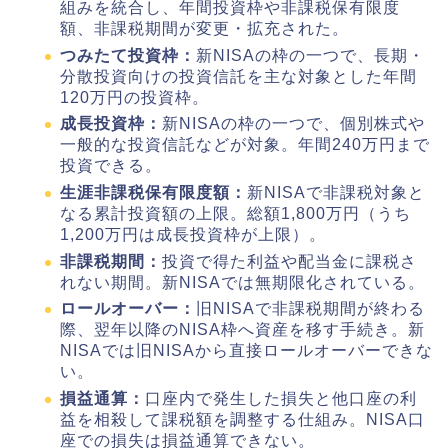
組みを統合し、年間投資枠や非課税保有限度
額、非課税期間が変更・拡充された。
つみたて投資枠：
新NISAの枠の一つで、長期・
分散投資向けの投資信託を主な対象とした年間
120万円の投資枠。
成長投資枠：
新NISAの枠の一つで、個別株式や
一般的な投資信託などが対象。年間240万円まで
投資できる。
生涯非課税保有限度額：
新NISAで非課税対象と
なる累計投資額の上限。総額1,800万円（うち
1,200万円は成長投資枠が上限）。
非課税期間：
投資で得た利益や配当金に課税さ
れない期間。新NISAでは無期限化されている。
ロールオーバー：
旧NISAで非課税期間が終わる
際、翌年以降のNISA枠へ資産を移す手続き。新
NISAでは旧NISAから直接ロールオーバーできな
い。
損益通算：
口座内で発生した損失と他口座の利
益を相殺して課税額を調整する仕組み。NISA口
座での損失は損益通算できない。