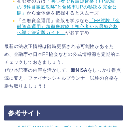
初心者の方は
「初心者でも最短合格！FP試験
の“6科目徹底攻略”と合格率UPの秘訣を完全公
開」
から全体像を把握するとスムーズ
「金融資産運用」全般を学ぶなら
「FP試験『金
融資産運用』超徹底攻略！初心者から最短合格
へ導く決定版ガイド」
がおすすめ
最新の法改正情報は随時更新される可能性があるた
め、金融庁や日本FP協会などの公式情報源も定期的に
チェックしておきましょう。
ぜひ本記事の内容を活かして、
新NISA
をしっかり得点
源に変え、ファイナンシャルプランナー試験の合格を
勝ち取りましょう！
参考サイト