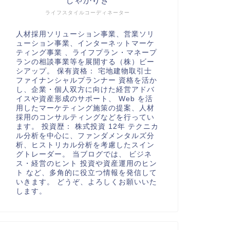
しゃかりき
ライフスタイルコーディネーター
人材採用ソリューション事業、営業ソリ
ューション事業、インターネットマーケ
ティング事業 、ライフプラン・マネープ
ランの相談事業等を展開する（株）ビー
シアップ。 保有資格： 宅地建物取引士
ファイナンシャルプランナー 資格を活か
し、企業・個人双方に向けた経営アドバ
イスや資産形成のサポート、 Web を活
用したマーケティング施策の提案、人材
採用のコンサルティングなどを行ってい
ます。 投資歴： 株式投資 12年 テクニカ
ル分析を中心に、ファンダメンタルズ分
析、ヒストリカル分析を考慮したスイン
グトレーダー。 当ブログでは、 ビジネ
ス・経営のヒント 投資や資産運用のヒン
ト など、多角的に役立つ情報を発信して
いきます。 どうぞ、よろしくお願いいた
します。