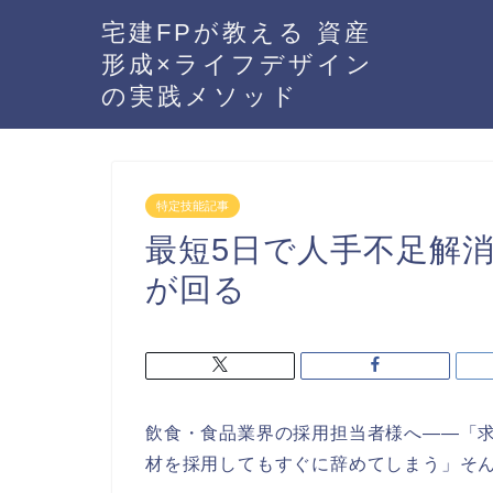
宅建FPが教える 資産
形成×ライフデザイン
の実践メソッド
特定技能記事
最短5日で人手不足解
が回る
飲食・食品業界の採用担当者様へ——「
材を採用してもすぐに辞めてしまう」そ