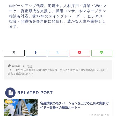
㈱ビーシアップ代表。宅建士。人材採用・営業・Webマ
ーケ・資産形成を支援し、採用コンサルやマネープラン
相談も対応。株12年のスイングトレーダー。ビジネス・
投資・開運術を多角的に発信し、豊かな人生を後押しし
ます。
HOME
宅建
【2025年最新版】宅建試験「抵当権」で合否が決まる！最短合格を叶える頻出
論点＆徹底攻略ガイド
RELATED POST
宅建
宅建試験のモチベーションを上げるための実践ガ
イド～合格への最短ルート～
2025年1月25日