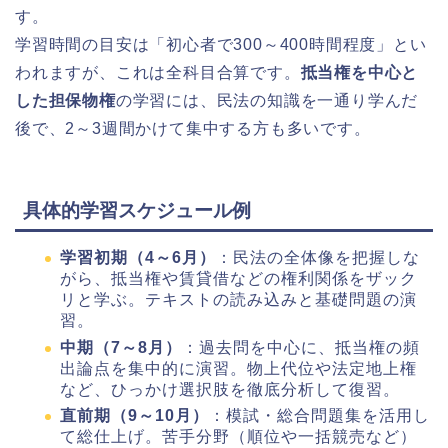
す。
学習時間の目安は「初心者で300～400時間程度」とい
われますが、これは全科目合算です。
抵当権を中心と
した担保物権
の学習には、民法の知識を一通り学んだ
後で、2～3週間かけて集中する方も多いです。
具体的学習スケジュール例
学習初期（4～6月）
：民法の全体像を把握しな
がら、抵当権や賃貸借などの権利関係をザック
リと学ぶ。テキストの読み込みと基礎問題の演
習。
中期（7～8月）
：過去問を中心に、抵当権の頻
出論点を集中的に演習。物上代位や法定地上権
など、ひっかけ選択肢を徹底分析して復習。
直前期（9～10月）
：模試・総合問題集を活用し
て総仕上げ。苦手分野（順位や一括競売など）