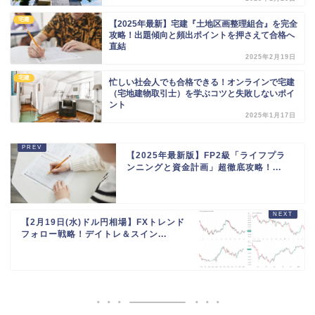
宅建
【2025年最新】宅建『土地区画整理組合』を完全
攻略！出題傾向と頻出ポイントを押さえて合格へ
直結
2025年2月19日
宅建
忙しい社会人でも合格できる！オンラインで宅建
（宅地建物取引士）を学ぶコツと失敗しないポイ
ント
2025年1月17日
【2025年最新版】FP2級「ライフプラ
ンニングと資金計画」超徹底攻略！...
【2月19日(水)ドル円相場】FXトレンド
フォロー戦略！デイトレ＆スイン...