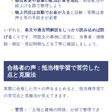
順位変更や放棄の配当計算を混乱
：割合配当や
繰上げを図で整理しよう
物上代位は自動でお金が入る
と誤解：実際は差
押え等の手続きが必要
いずれも、
条文や過去問解説をしっかり読み込めば防
げる
ミスです。問題文の事例に忠実に、当事者・債権
額・順位・登記時期などを丁寧に確認しましょう。
合格者の声：抵当権学習で苦労した
点と克服法
実際に合格した方々の声をまとめると、抵当権学習で
の苦労点と克服法が見えてきます。
苦労：
「土地と建物の関係」が頭で整理でき