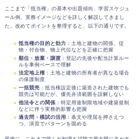
ここまで「抵当権」の基本や出題傾向、学習スケジュ
ール例、実務イメージなどを詳しく解説してきまし
た。改めてポイントを整理すると、以下の通りです。
抵当権の目的と効力
：土地と建物の関係、従
物・付合物、物上代位などを正確に把握
順位・放棄・譲渡
：登記の先後や配当計算ルー
ルを事例ベースで理解
法定地上権
：土地と建物の所有者が異なる場合
の保護制度
一括競売
：抵当権設定後に築造された建物でも
競売は可能だが、優先弁済範囲を誤解しない
他法令との関係
：特定用途制限地域や建築規制
などに伴う実務的影響も把握
過去問・模試の活用
：条文や理屈を押さえつ
つ、演習でパターンを固める
最後に、これまで学んだ知識を試験で最大限に生かす