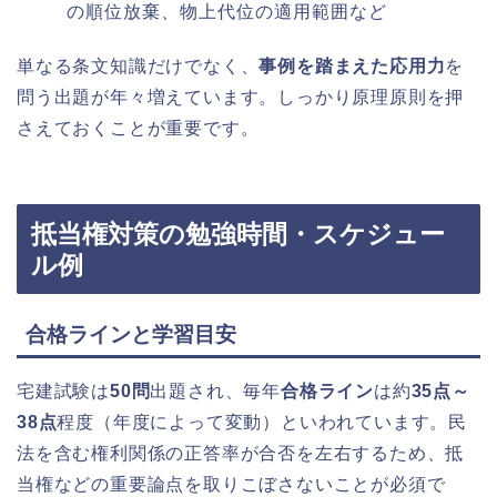
の順位放棄、物上代位の適用範囲など
単なる条文知識だけでなく、
事例を踏まえた応用力
を
問う出題が年々増えています。しっかり原理原則を押
さえておくことが重要です。
抵当権対策の勉強時間・スケジュー
ル例
合格ラインと学習目安
宅建試験は
50問
出題され、毎年
合格ライン
は約
35点～
38点
程度（年度によって変動）といわれています。民
法を含む権利関係の正答率が合否を左右するため、抵
当権などの重要論点を取りこぼさないことが必須で