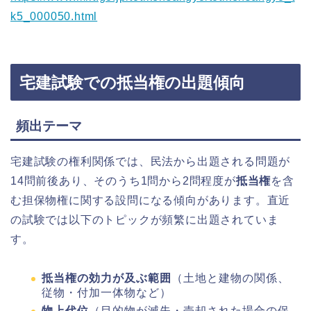
k5_000050.html
宅建試験での抵当権の出題傾向
頻出テーマ
宅建試験の権利関係では、民法から出題される問題が
14問前後あり、そのうち1問から2問程度が
抵当権
を含
む担保物権に関する設問になる傾向があります。直近
の試験では以下のトピックが頻繁に出題されていま
す。
抵当権の効力が及ぶ範囲
（土地と建物の関係、
従物・付加一体物など）
物上代位
（目的物が滅失・売却された場合の保