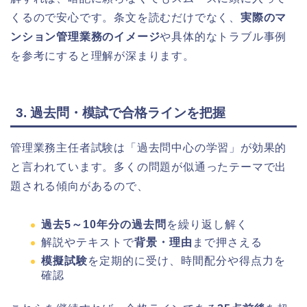
くるので安心です。条文を読むだけでなく、
実際のマ
ンション管理業務のイメージ
や具体的なトラブル事例
を参考にすると理解が深まります。
3. 過去問・模試で合格ラインを把握
管理業務主任者試験は「過去問中心の学習」が効果的
と言われています。多くの問題が似通ったテーマで出
題される傾向があるので、
過去5～10年分の過去問
を繰り返し解く
解説やテキストで
背景・理由
まで押さえる
模擬試験
を定期的に受け、時間配分や得点力を
確認