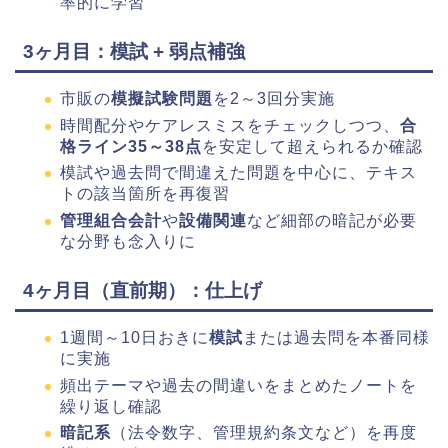
率的に学習
3ヶ月目：模試 + 弱点補強
市販の
模擬試験問題
を2～3回分実施
時間配分やケアレスミスをチェックしつつ、
合
格ライン35～38点
を安定して超えられるか確認
模試や過去問で間違えた問題を中心に、テキス
トの該当箇所を再復習
管理組合会計
や
設備関連
など細部の暗記が必要
な分野も念入りに
4ヶ月目（直前期）：仕上げ
1週間～10日おきに
模試
または過去問を本番同様
に実施
頻出テーマや過去の間違いをまとめたノートを
繰り返し確認
暗記系
（法令数字、管理規約条文など）を再度