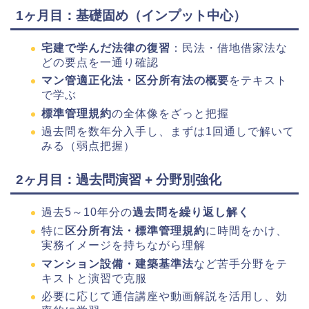
1ヶ月目：基礎固め（インプット中心）
宅建で学んだ法律の復習
：民法・借地借家法な
どの要点を一通り確認
マン管適正化法・区分所有法の概要
をテキスト
で学ぶ
標準管理規約
の全体像をざっと把握
過去問を数年分入手し、まずは1回通しで解いて
みる（弱点把握）
2ヶ月目：過去問演習 + 分野別強化
過去5～10年分の
過去問を繰り返し解く
特に
区分所有法・標準管理規約
に時間をかけ、
実務イメージを持ちながら理解
マンション設備・建築基準法
など苦手分野をテ
キストと演習で克服
必要に応じて通信講座や動画解説を活用し、効