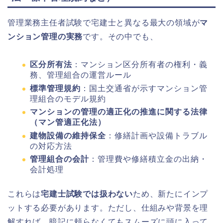
管理業務主任者試験で宅建士と異なる最大の領域が
マ
ンション管理の実務
です。その中でも、
区分所有法
：マンション区分所有者の権利・義
務、管理組合の運営ルール
標準管理規約
：国土交通省が示すマンション管
理組合のモデル規約
マンションの管理の適正化の推進に関する法律
（マン管適正化法）
建物設備の維持保全
：修繕計画や設備トラブル
の対応方法
管理組合の会計
：管理費や修繕積立金の出納・
会計処理
これらは
宅建士試験では扱わない
ため、新たにインプ
ットする必要があります。ただし、仕組みや背景を理
解すれば、暗記に頼らなくてもスムーズに頭に入って