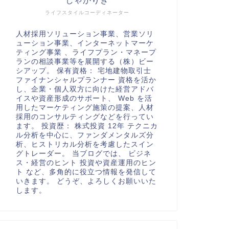
しゃかりき
ライフスタイルコーディネーター
人材採用ソリューション事業、営業ソリ
ューション事業、インターネットマーケ
ティング事業 、ライフプラン・マネープ
ランの相談事業等を展開する（株）ビー
シアップ。 保有資格： 宅地建物取引士
ファイナンシャルプランナー 資格を活か
し、企業・個人双方に向けた経営アドバ
イスや資産形成のサポート、 Web を活
用したマーケティング施策の提案、人材
採用のコンサルティングなどを行ってい
ます。 投資歴： 株式投資 12年 テクニカ
ル分析を中心に、ファンダメンタルズ分
析、ヒストリカル分析を考慮したスイン
グトレーダー。 当ブログでは、 ビジネ
ス・経営のヒント 投資や資産運用のヒン
ト など、多角的に役立つ情報を発信して
いきます。 どうぞ、よろしくお願いいた
します。