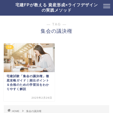
宅建FPが教える 資産形成×ライフデザイン
の実践メソッド
― TAG ―
集会の議決権
宅建
宅建試験「集会の議決権」徹
底攻略ガイド｜頻出ポイント
＆合格のための学習法をわか
りやすく解説
2025年2月26日
HOME
集会の議決権