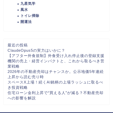
九星気学
風水
トイレ掃除
開運法
最近の投稿
ClaudeOpus5の実力はいかに？
【アフター外食規制】外食受け入れ停止後の登録支援
機関の売上・経営インパクトと、これから取るべき営
業戦略
2026年の不動産売却はチャンスか。公示地価5年連続
上昇から読む売り時
スペースX上場！続くAI銘柄の上場ラッシュに取るべ
き投資戦略
住宅ローン金利上昇で“買える人”が減る？不動産売却
への影響を解説