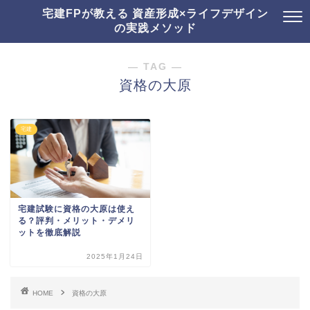
宅建FPが教える 資産形成×ライフデザイン
の実践メソッド
― TAG ―
資格の大原
宅建
宅建試験に資格の大原は使え
る？評判・メリット・デメリ
ットを徹底解説
2025年1月24日
HOME
資格の大原