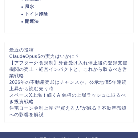
風水
トイレ掃除
開運法
最近の投稿
ClaudeOpus5の実力はいかに？
【アフター外食規制】外食受け入れ停止後の登録支援
機関の売上・経営インパクトと、これから取るべき営
業戦略
2026年の不動産売却はチャンスか。公示地価5年連続
上昇から読む売り時
スペースX上場！続くAI銘柄の上場ラッシュに取るべ
き投資戦略
住宅ローン金利上昇で“買える人”が減る？不動産売却
への影響を解説