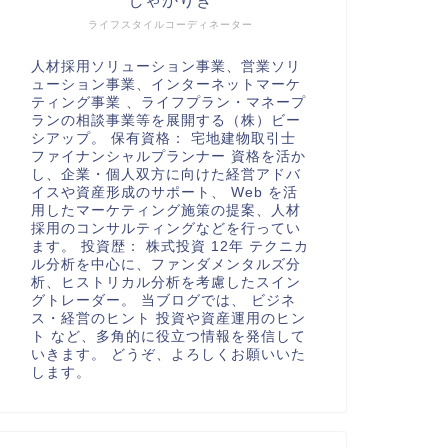
しゃかりき
ライフスタイルコーディネーター
人材採用ソリューション事業、営業ソリ
ューション事業、インターネットマーケ
ティング事業 、ライフプラン・マネープ
ランの相談事業等を展開する（株）ビー
シアップ。 保有資格： 宅地建物取引士
ファイナンシャルプランナー 資格を活か
し、企業・個人双方に向けた経営アドバ
イスや資産形成のサポート、 Web を活
用したマーケティング施策の提案、人材
採用のコンサルティングなどを行ってい
ます。 投資歴： 株式投資 12年 テクニカ
ル分析を中心に、ファンダメンタルズ分
析、ヒストリカル分析を考慮したスイン
グトレーダー。 当ブログでは、 ビジネ
ス・経営のヒント 投資や資産運用のヒン
ト など、多角的に役立つ情報を発信して
いきます。 どうぞ、よろしくお願いいた
します。