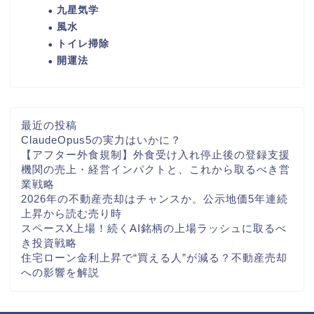
九星気学
風水
トイレ掃除
開運法
最近の投稿
ClaudeOpus5の実力はいかに？
【アフター外食規制】外食受け入れ停止後の登録支援
機関の売上・経営インパクトと、これから取るべき営
業戦略
2026年の不動産売却はチャンスか。公示地価5年連続
上昇から読む売り時
スペースX上場！続くAI銘柄の上場ラッシュに取るべ
き投資戦略
住宅ローン金利上昇で“買える人”が減る？不動産売却
への影響を解説