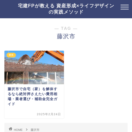
宅建FPが教える 資産形成×ライフデザイン
の実践メソッド
― TAG ―
藤沢市
解体
藤沢市で自宅（家）を解体す
るなら絶対押さえたい費用相
場・業者選び・補助金完全ガ
イド
2025年2月24日
HOME
藤沢市