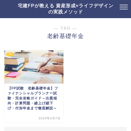
宅建FPが教える 資産形成×ライフデザイン
の実践メソッド
― TAG ―
老齢基礎年金
FP
【FP試験 老齢基礎年金】フ
ァイナンシャルプランナー試
験・完全攻略ガイド～出題傾
向・計算問題・繰上げ繰下
げ・付加年金まで徹底解説～
2025年3月7日