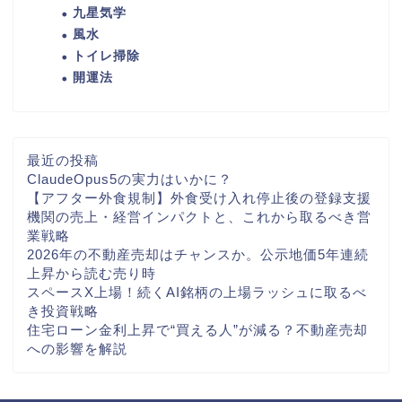
九星気学
風水
トイレ掃除
開運法
最近の投稿
ClaudeOpus5の実力はいかに？
【アフター外食規制】外食受け入れ停止後の登録支援
機関の売上・経営インパクトと、これから取るべき営
業戦略
2026年の不動産売却はチャンスか。公示地価5年連続
上昇から読む売り時
スペースX上場！続くAI銘柄の上場ラッシュに取るべ
き投資戦略
住宅ローン金利上昇で“買える人”が減る？不動産売却
への影響を解説