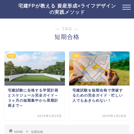
宅建FPが教える 資産形成×ライフデザイン
の実践メソッド
― TAG ―
短期合格
宅建
宅建
宅建試験に合格する学習計画
宅建試験を短期合格で突破す
とスケジュール完全ガイド～
るための完全ガイド・忙しい
３ヶ月の短期集中から長期計
人でもあきらめない！
画まで～
2025年1月25日
2025年1月18日
HOME
短期合格